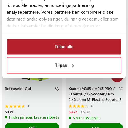
pris
:
99 kr.
Findes på lager, Leveres i løbet af 
Lige nu har vi kun 2 tilbage af dette produkt
for sociale medier, annonceringspartnere og
analysepartnere. Vores partnere kan kombinere disse
Køb
Køb
data med andre oplysninger, du har givet dem, eller som
de har indsamlet fra din brug af deres tjenester.
Tillad alle
Tilpas
-
54
%
Reflexsele - Gul
Xiaomi M365 / M365 PRO /
Essential / 1S Scooter / Pro
2 / Xiaomi Mi Electric Scooter 3
Scooter Reflexstrips
3
4
Pris
59 kr.
:
59 kr.
Nuværende pris
59 kr.
:
59 kr.
Tidligere
129 kr.
pris
:
129 kr.
Findes på lager, Leveres i løbet af 1-2 hverdage
Sidste eksemplar
Køb