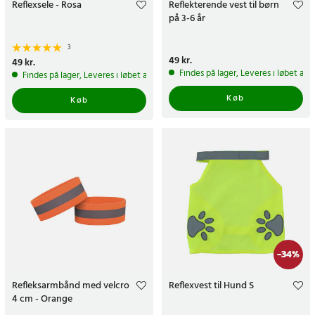
Reflexsele - Rosa
Reflekterende vest til børn
på 3-6 år
3
Pris
49 kr.
:
49 kr.
Pris
49 kr.
:
49 kr.
Findes på lager, Leveres i løbet af 
Findes på lager, Leveres i løbet af 1-2 hverdage
Køb
Køb
-
34
%
Refleksarmbånd med velcro
Reflexvest til Hund S
4 cm - Orange