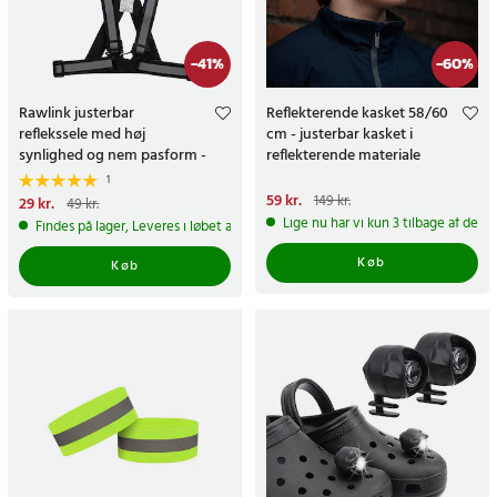
-
41
%
-
60
%
Rawlink justerbar
Reflekterende kasket 58/60
reflekssele med høj
cm - justerbar kasket i
synlighed og nem pasform -
reflekterende materiale
Sort
1
Nuværende pris
59 kr.
:
59 kr.
Tidligere
149 kr.
Nuværende pris
29 kr.
:
29 kr.
Tidligere
49 kr.
pris
:
149 kr.
pris
:
49 kr.
Lige nu har vi kun 3 tilbage af dett
Findes på lager, Leveres i løbet af 1-2 hverdage
Køb
Køb