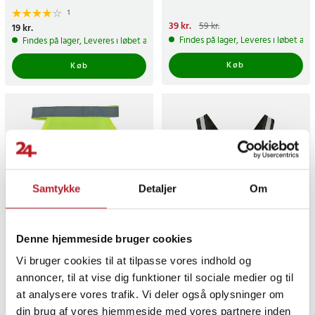
1
Nuværende pris
39 kr.
:
39 kr.
Tidligere
59 kr.
Pris
19 kr.
:
19 kr.
pris
:
59 kr.
Findes på lager, Leveres i løbet af 
Findes på lager, Leveres i løbet af 1-2 hverdage
Køb
Køb
Samtykke
Detaljer
Om
-
51
%
Denne hjemmeside bruger cookies
Refleksvest til Hund M
Reflekterende sele til
Vi bruger cookies til at tilpasse vores indhold og
voksne og børn /
Reflekterende vest - justerbar i
annoncer, til at vise dig funktioner til sociale medier og til
én størrelse
at analysere vores trafik. Vi deler også oplysninger om
1
8
Nuværende pris
49 kr.
:
49 kr.
Tidligere
Pris
49 kr.
:
49 kr.
99 kr.
din brug af vores hjemmeside med vores partnere inden