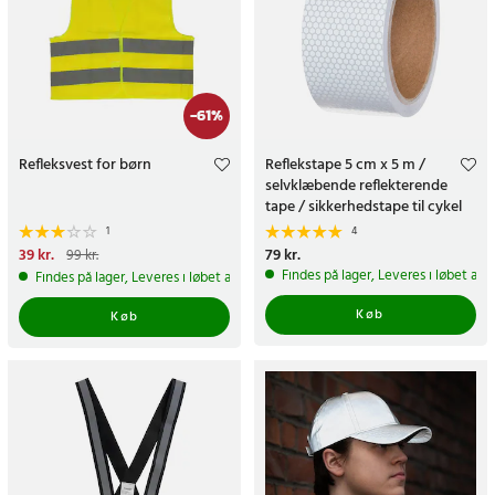
-
61
%
Refleksvest for børn
Reflekstape 5 cm x 5 m /
selvklæbende reflekterende
tape / sikkerhedstape til cykel
og barnevogn
1
4
Nuværende pris
39 kr.
:
39 kr.
Tidligere
Pris
79 kr.
:
79 kr.
99 kr.
pris
:
99 kr.
Findes på lager, Leveres i løbet af 
Findes på lager, Leveres i løbet af 1-2 hverdage
Køb
Køb