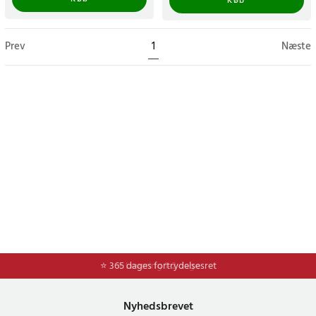
Køb
Prev
1
Næste
⭐ 365 dages fortrydelsesret
⭐ Levering 1-2 dage
Nyhedsbrevet