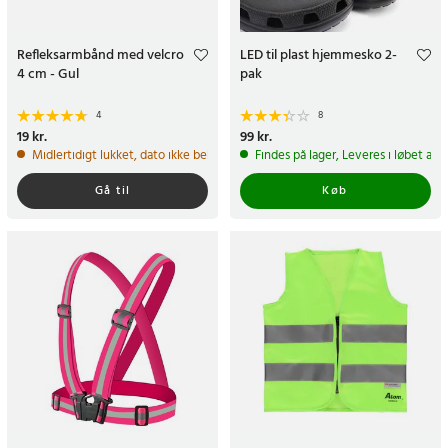
Refleksarmbånd med velcro
LED til plast hjemmesko 2-
4 cm - Gul
pak
4
8
Pris
19 kr.
:
19 kr.
Pris
99 kr.
:
99 kr.
Midlertidigt lukket, dato ikke bekræftet
Findes på lager, Leveres i løbet af 
Gå til
Køb