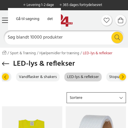
⭐ Levering 1-2 dage
⭐ 365 dages fortrydelsesret
Gå til hovedindholdet
Gå til søgning
Sport & Træning
Hjælpemidler for træning
LED-lys & reflekser
LED-lys & reflekser
rmere
Vandflasker & shakers
LED-lys & reflekser
Stopure
Sortere