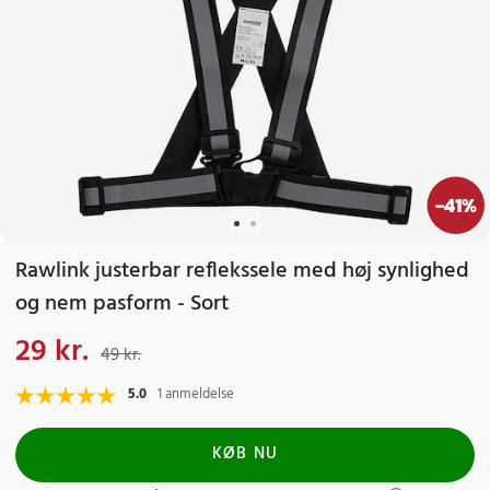
-
41
%
Rawlink justerbar reflekssele med høj synlighed
og nem pasform - Sort
29 kr.
Nuværende pris
:
29 kr.
Tidligere pris
:
49 kr.
49 kr.
5.0
1 anmeldelse
KØB NU