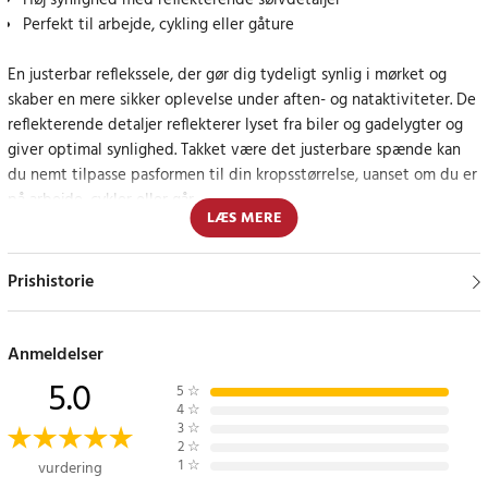
Høj synlighed med reflekterende sølvdetaljer
Perfekt til arbejde, cykling eller gåture
En justerbar reflekssele, der gør dig tydeligt synlig i mørket og
skaber en mere sikker oplevelse under aften- og nataktiviteter. De
reflekterende detaljer reflekterer lyset fra biler og gadelygter og
giver optimal synlighed. Takket være det justerbare spænde kan
du nemt tilpasse pasformen til din kropsstørrelse, uanset om du er
på arbejde, cykler eller går.
LÆS MERE
Praktisk og komfortabelt design til alle lejligheder
Prishistorie
Den reflekterende sele er designet til at være nem at tage af og
på, hvilket gør den perfekt til hverdagsbrug. Polyester- og PP-
materialet sikrer både holdbarhed og komfort.
Anmeldelser
5.0
5
☆
Specifikation
4
☆
- Farve: Svart, sølv
3
☆
2
☆
- Materiale: Polyester, PP
1
☆
vurdering
- Brystvidde: 70-104 cm