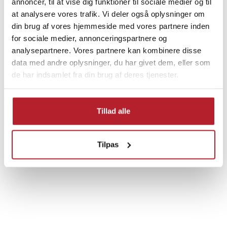
annoncer, til at vise dig funktioner til sociale medier og til
at analysere vores trafik. Vi deler også oplysninger om
Finde gode tilbud
din brug af vores hjemmeside med vores partnere inden
for sociale medier, annonceringspartnere og
Hjem & Have
Udsalg 30-49 Kronor
analysepartnere. Vores partnere kan kombinere disse
data med andre oplysninger, du har givet dem, eller som
de har indsamlet fra din brug af deres tjenester.
Sport & Træning
Hjælpemidler for træning
LED-lys & reflekser
Udsalg Træningsprodukter
Tillad alle
Tilpas