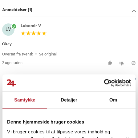
- Længde: 140-190 cm
Anmeldelser (1)
Article number
:
116807
Lubomir V
LV
Okay
Oversat fra svensk
•
Se original
2 uger siden
Verified by Trustvoice
PRISGARANTI
Samtykke
Detaljer
Om
UDSALG
Denne hjemmeside bruger cookies
Vi bruger cookies til at tilpasse vores indhold og