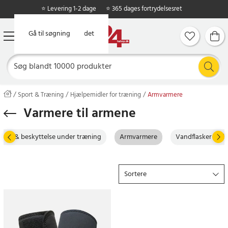
⭐ Levering 1-2 dage
⭐ 365 dages fortrydelsesret
Gå til hovedindholdet
Gå til søgning
Sport & Træning
Hjælpemidler for træning
Armvarmere
Varmere til armene
tøtte & beskyttelse under træning
Armvarmere
Vandflasker & sh
Sortere