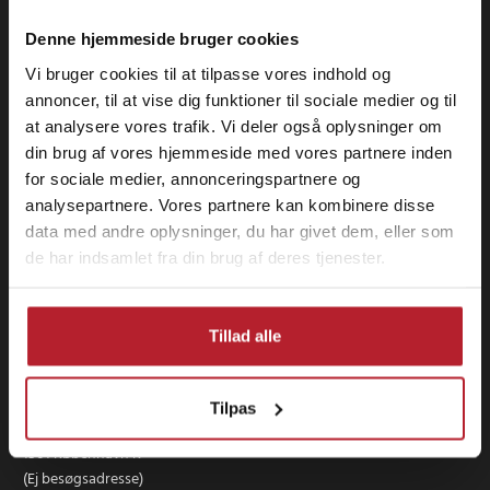
Denne hjemmeside bruger cookies
Vi bruger cookies til at tilpasse vores indhold og
annoncer, til at vise dig funktioner til sociale medier og til
at analysere vores trafik. Vi deler også oplysninger om
din brug af vores hjemmeside med vores partnere inden
for sociale medier, annonceringspartnere og
analysepartnere. Vores partnere kan kombinere disse
data med andre oplysninger, du har givet dem, eller som
de har indsamlet fra din brug af deres tjenester.
Tillad alle
24hshop.dk (24 se Sverige AB)
Tilpas
Landgreven 3, st. th
1301 København K
(Ej besøgsadresse)