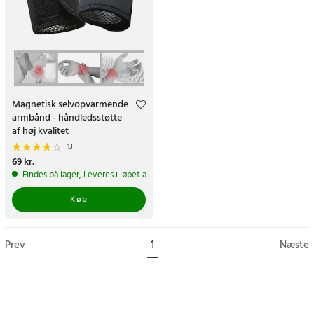
Magnetisk selvopvarmende
armbånd - håndledsstøtte
af høj kvalitet
13
Pris
69 kr.
:
69 kr.
Findes på lager, Leveres i løbet af 1-2 hverdage
Køb
Prev
1
Næste