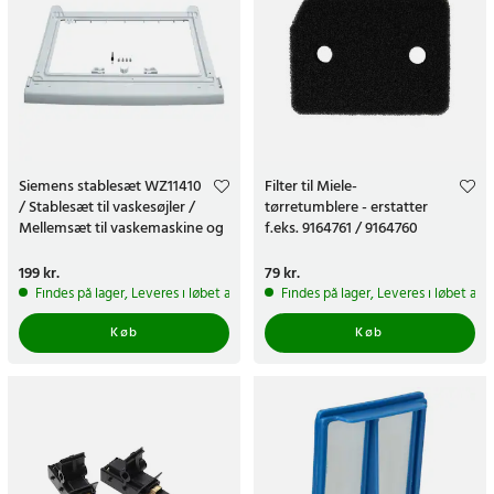
Siemens stablesæt WZ11410
Filter til Miele-
/ Stablesæt til vaskesøjler /
tørretumblere - erstatter
Mellemsæt til vaskemaskine og
f.eks. 9164761 / 9164760
tørretumbler
Pris
199 kr.
:
199 kr.
Pris
79 kr.
:
79 kr.
Findes på lager, Leveres i løbet af 1-2 hverdage
Findes på lager, Leveres i løbet af 
Køb
Køb