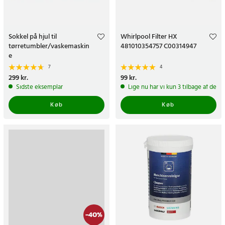
Sokkel på hjul til
Whirlpool Filter HX
tørretumbler/vaskemaskin
481010354757 C00314947
e
7
4
Pris
299 kr.
:
299 kr.
Pris
99 kr.
:
99 kr.
Sidste eksemplar
Lige nu har vi kun 3 tilbage af dett
Køb
Køb
-
40
%