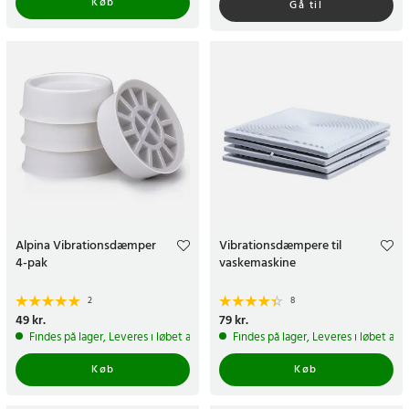
Køb
Gå til
Alpina Vibrationsdæmper
Vibrationsdæmpere til
4-pak
vaskemaskine
2
8
Pris
49 kr.
:
49 kr.
Pris
79 kr.
:
79 kr.
Findes på lager, Leveres i løbet af 1-2 hverdage
Findes på lager, Leveres i løbet af 
Køb
Køb