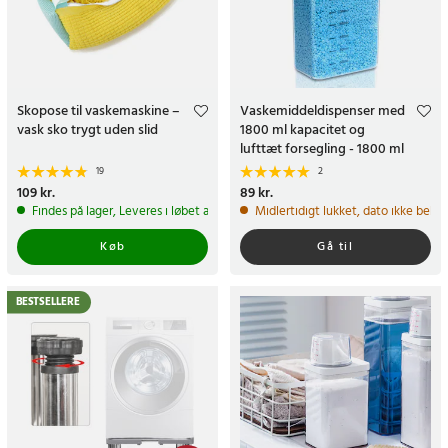
Skopose til vaskemaskine –
Vaskemiddeldispenser med
vask sko trygt uden slid
1800 ml kapacitet og
lufttæt forsegling - 1800 ml
19
2
Pris
109 kr.
:
109 kr.
Pris
89 kr.
:
89 kr.
Findes på lager, Leveres i løbet af 1-2 hverdage
Midlertidigt lukket, dato ikke bekr
Køb
Gå til
BESTSELLERE