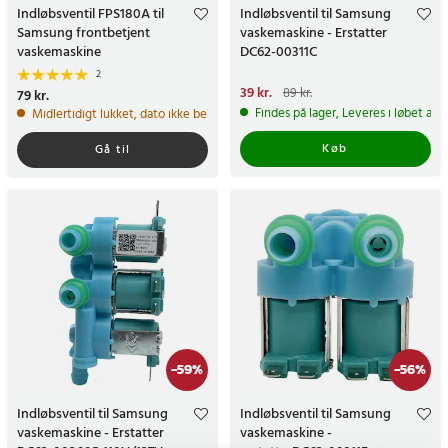
Indløbsventil FPS180A til
Indløbsventil til Samsung
Samsung frontbetjent
vaskemaskine - Erstatter
vaskemaskine
DC62-00311C
2
Nuværende pris
39 kr.
:
39 kr.
Tidligere
89 kr.
Pris
79 kr.
:
79 kr.
pris
:
89 kr.
Findes på lager, Leveres i løbet af 
Midlertidigt lukket, dato ikke bekræftet
Køb
Gå til
-
59
%
-
56
%
Indløbsventil til Samsung
Indløbsventil til Samsung
vaskemaskine - Erstatter
vaskemaskine -