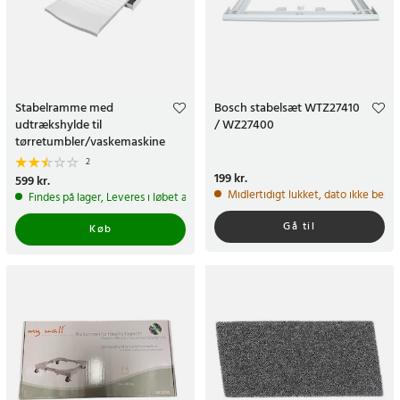
Stabelramme med
Bosch stabelsæt WTZ27410
udtrækshylde til
/ WZ27400
tørretumbler/vaskemaskine
2
Pris
199 kr.
:
199 kr.
Pris
599 kr.
:
599 kr.
Midlertidigt lukket, dato ikke bekr
Findes på lager, Leveres i løbet af 1-2 hverdage
Gå til
Køb