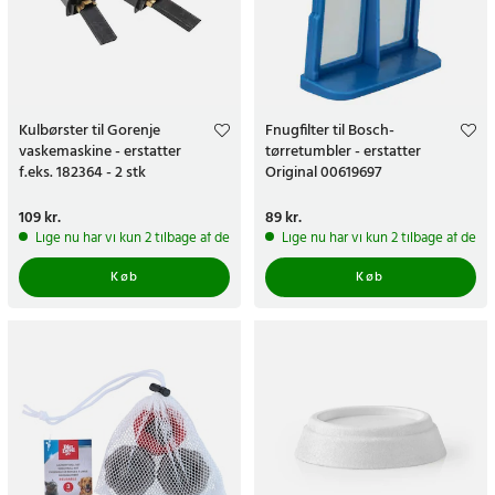
Kulbørster til Gorenje
Fnugfilter til Bosch-
vaskemaskine - erstatter
tørretumbler - erstatter
f.eks. 182364 - 2 stk
Original 00619697
Pris
109 kr.
:
109 kr.
Pris
89 kr.
:
89 kr.
Lige nu har vi kun 2 tilbage af dette produkt
Lige nu har vi kun 2 tilbage af dett
Køb
Køb