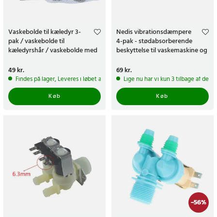
Vaskebolde til kæledyr 3-
Nedis vibrationsdæmpere
pak / vaskebolde til
4-pak - stødabsorberende
kæledyrshår / vaskebolde med
beskyttelse til vaskemaskine og
vaskepose
tørretumbler
Pris
49 kr.
:
49 kr.
Pris
69 kr.
:
69 kr.
Findes på lager, Leveres i løbet af 1-2 hverdage
Lige nu har vi kun 3 tilbage af dett
Køb
Køb
-
56
%