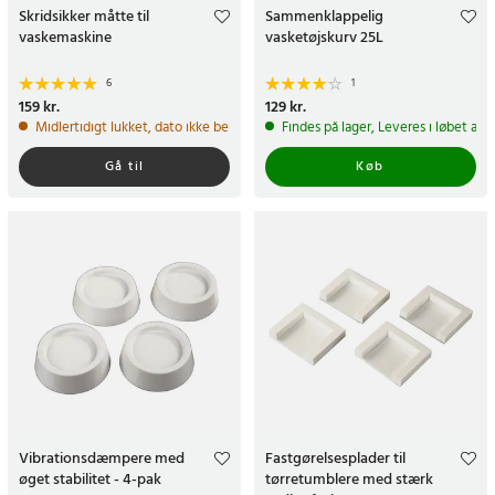
Skridsikker måtte til
Sammenklappelig
vaskemaskine
vasketøjskurv 25L
6
1
Pris
159 kr.
:
159 kr.
Pris
129 kr.
:
129 kr.
Midlertidigt lukket, dato ikke bekræftet
Findes på lager, Leveres i løbet af 
Gå til
Køb
Vibrationsdæmpere med
Fastgørelsesplader til
øget stabilitet - 4-pak
tørretumblere med stærk