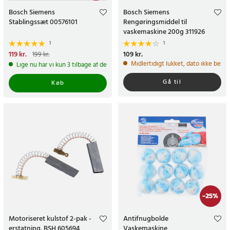
Bosch Siemens
Bosch Siemens
Stablingssæt 00576101
Rengøringsmiddel til
vaskemaskine 200g 311926
1
1
Nuværende pris
119 kr.
:
Pris
109 kr.
:
109 kr.
199 kr.
119 kr.
Tidligere pris
:
199 kr.
Midlertidigt lukket, dato ikke bekr
Lige nu har vi kun 3 tilbage af dette produkt
Gå til
Køb
-
25
%
Motoriseret kulstof 2-pak -
Antifnugbolde
erstatning. BSH 605694
Vaskemaskine