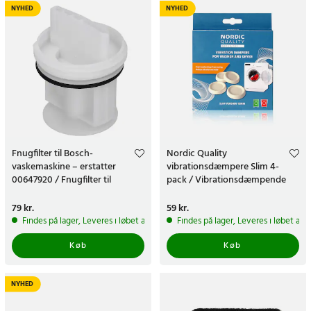
NYHED
NYHED
Fnugfilter til Bosch-
Nordic Quality
vaskemaskine – erstatter
vibrationsdæmpere Slim 4-
00647920 / Fnugfilter til
pack / Vibrationsdæmpende
vaskemaskine
gummipuder til vaskemaskiner
Pris
79 kr.
:
79 kr.
Pris
59 kr.
:
59 kr.
Findes på lager, Leveres i løbet af 1-2 hverdage
Findes på lager, Leveres i løbet af 
Køb
Køb
NYHED