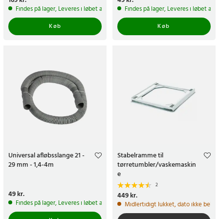
Pris
169 kr.
:
169 kr.
Pris
49 kr.
:
49 kr.
Findes på lager, Leveres i løbet af 1-2 hverdage
Findes på lager, Leveres i løbet af 
Køb
Køb
Universal afløbsslange 21 -
Stabelramme til
29 mm - 1,4-4m
tørretumbler/vaskemaskin
e
2
Pris
49 kr.
:
49 kr.
Pris
449 kr.
:
449 kr.
Findes på lager, Leveres i løbet af 1-2 hverdage
Midlertidigt lukket, dato ikke bekr