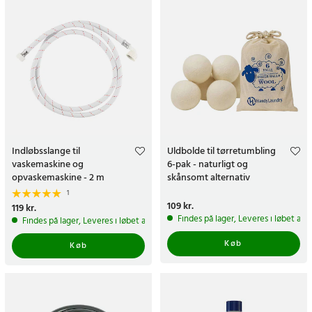
Indløbsslange til
Uldbolde til tørretumbling
vaskemaskine og
6-pak - naturligt og
opvaskemaskine - 2 m
skånsomt alternativ
1
Pris
109 kr.
:
109 kr.
Pris
119 kr.
:
119 kr.
Findes på lager, Leveres i løbet af 
Findes på lager, Leveres i løbet af 1-2 hverdage
Køb
Køb