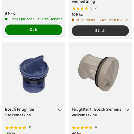
vedhæftning
2
Pris
89 kr.
:
89 kr.
Pris
109 kr.
:
109 kr.
Findes på lager, Leveres i løbet af 1-2 hverdage
Midlertidigt lukket, dato ikke bekr
Køb
Gå til
Bosch Fnugfilter
Fnugfilter til Bosch Siemens
Vaskemaskine
vaskemaskine
71
6