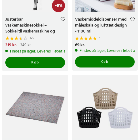
-
9
%
Justerbar
Vaskemiddeldispenser med
vaskemaskinesokkel –
måleskala og lufttæt design
Sokkel til vaskemaskine og
- 1100 ml
tørretumbler
125
1
Nuværende pris
319 kr.
:
Pris
69 kr.
:
69 kr.
349 kr.
319 kr.
Tidligere pris
:
349 kr.
Findes på lager, Leveres i løbet af 
Findes på lager, Leveres i løbet af 1-2 hverdage
Køb
Køb