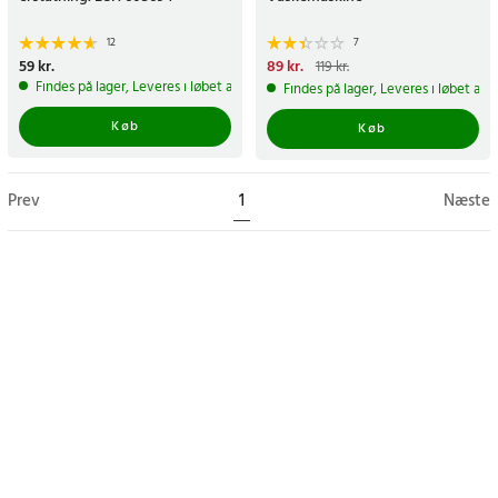
12
7
Pris
59 kr.
:
59 kr.
Nuværende pris
89 kr.
:
89 kr.
Tidligere
119 kr.
pris
:
119 kr.
Findes på lager, Leveres i løbet af 1-2 hverdage
Findes på lager, Leveres i løbet af 
Køb
Køb
Prev
1
Næste