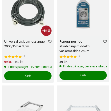
-
34
%
Universal tilslutningsslange
Rengørings- og
20°C/15 bar 3,5m
afkalkningsmiddel til
vaskemaskine 250ml
4
1
Nuværende pris
99 kr.
:
99 kr.
Tidligere
Pris
59 kr.
:
59 kr.
149 kr.
pris
:
149 kr.
Findes på lager, Leveres i løbet af 
Findes på lager, Leveres i løbet af 1-2 hverdage
Køb
Køb