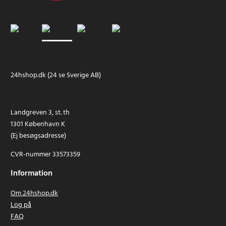
24hshop.dk (24 se Sverige AB)
Landgreven 3, st. th
1301 København K
(Ej besøgsadresse)
CVR-nummer 33573359
Information
Om 24hshop.dk
Log på
FAQ