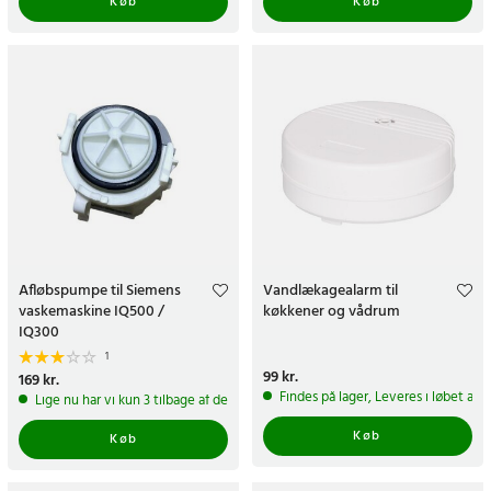
Køb
Køb
Afløbspumpe til Siemens
Vandlækagealarm til
vaskemaskine IQ500 /
køkkener og vådrum
IQ300
1
Pris
99 kr.
:
99 kr.
Pris
169 kr.
:
169 kr.
Findes på lager, Leveres i løbet af 
Lige nu har vi kun 3 tilbage af dette produkt
Køb
Køb