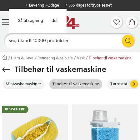
⭐ Levering 1-2 dage
⭐ 365 dages fortrydelsesret
Gå til hovedindholdet
Gå til søgning
Hjem & Have
Rengøring & tøjpleje
Vask
Tilbehør til vaskemaskine
Tilbehør til vaskemaskine
Minivaskemaskiner
Tilbehør til vaskemaskine
Tørrestativer &
BESTSELLERE