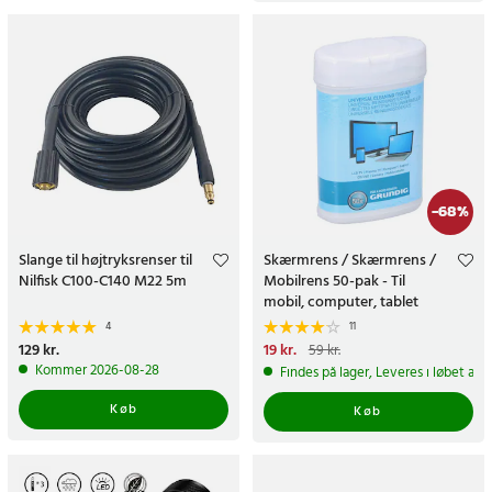
-
68
%
Slange til højtryksrenser til
Skærmrens / Skærmrens /
Nilfisk C100-C140 M22 5m
Mobilrens 50-pak - Til
mobil, computer, tablet
4
11
Pris
129 kr.
:
129 kr.
Nuværende pris
19 kr.
:
19 kr.
Tidligere
59 kr.
pris
:
59 kr.
Kommer 2026-08-28
Findes på lager, Leveres i løbet af 
Køb
Køb