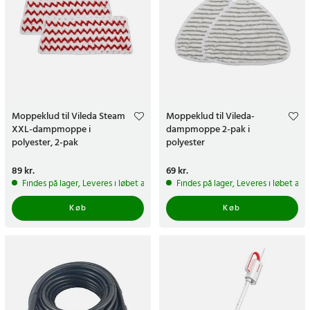
Moppeklud til Vileda Steam
Moppeklud til Vileda-
XXL-dampmoppe i
dampmoppe 2-pak i
polyester, 2-pak
polyester
Pris
89 kr.
:
89 kr.
Pris
69 kr.
:
69 kr.
Findes på lager, Leveres i løbet af 1-2 hverdage
Findes på lager, Leveres i løbet af 
Køb
Køb