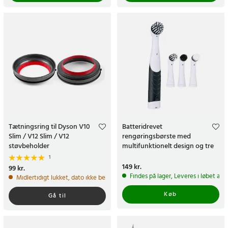
Tætningsring til Dyson V10
Batteridrevet
Slim / V12 Slim / V12
rengøringsbørste med
støvbeholder
multifunktionelt design og tre
udskiftelige børstehoveder
1
Pris
149 kr.
:
149 kr.
Pris
99 kr.
:
99 kr.
Findes på lager, Leveres i løbet af 
Midlertidigt lukket, dato ikke bekræftet
Køb
Gå til