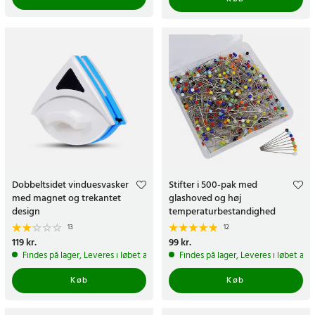
Dobbeltsidet vinduesvasker
Stifter i 500-pak med
med magnet og trekantet
glashoved og høj
design
temperaturbestandighed
13
12
Pris
119 kr.
:
119 kr.
Pris
99 kr.
:
99 kr.
Findes på lager, Leveres i løbet af 1-2 hverdage
Findes på lager, Leveres i løbet af 
Køb
Køb