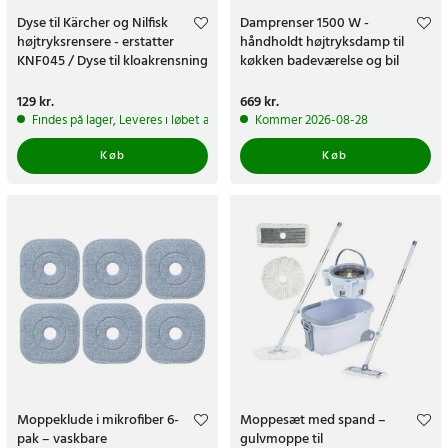
Dyse til Kärcher og Nilfisk
Damprenser 1500 W -
højtryksrensere - erstatter
håndholdt højtryksdamp til
KNF045 / Dyse til kloakrensning
køkken badeværelse og bil
Pris
129 kr.
:
129 kr.
Pris
669 kr.
:
669 kr.
Findes på lager, Leveres i løbet af 1-2 hverdage
Kommer 2026-08-28
Køb
Køb
Moppeklude i mikrofiber 6-
Moppesæt med spand –
pak – vaskbare
gulvmoppe til