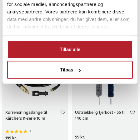
tæpperensemaskiner
for sociale medier, annonceringspartnere og
analysepartnere. Vores partnere kan kombinere disse
Pris
259 kr.
:
259 kr.
Pris
139 kr.
:
139 kr.
Findes på lager, Leveres i løbet af 1-2 hverdage
Findes på lager, Leveres i løbet af 
data med andre oplysninger, du har givet dem, eller som
de har indsamlet fra din brug af deres tjenester.
Køb
Køb
Tillad alle
Tilpas
Rørrensningsslange til
Udtrækkelig fjerkost - 55 til
Kärchers K-serie 10 m
140 cm
1
Pris
59 kr.
:
59 kr.
Pris
199 kr.
:
199 kr.