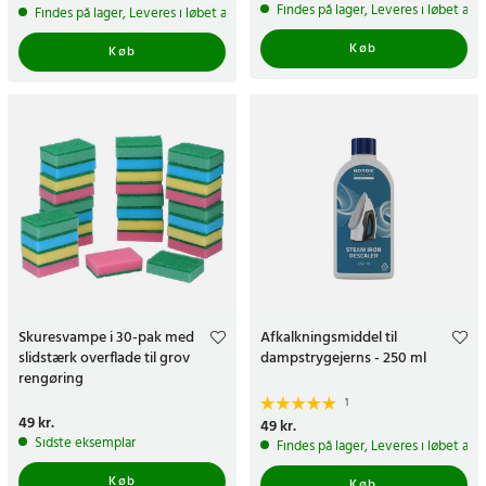
Findes på lager, Leveres i løbet af 
Findes på lager, Leveres i løbet af 1-2 hverdage
Køb
Køb
Skuresvampe i 30-pak med
Afkalkningsmiddel til
slidstærk overflade til grov
dampstrygejerns - 250 ml
rengøring
1
Pris
49 kr.
:
49 kr.
Pris
49 kr.
:
49 kr.
Sidste eksemplar
Findes på lager, Leveres i løbet af 
Køb
Køb