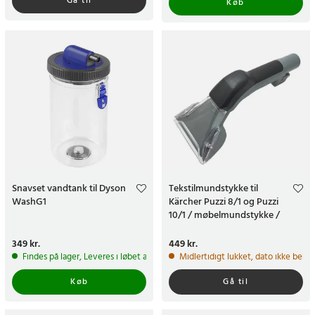
Gå til
Køb
Snavset vandtank til Dyson
Tekstilmundstykke til
WashG1
Kärcher Puzzi 8/1 og Puzzi
10/1 / møbelmundstykke /
mundstykke til tekstiler og
møbler
Pris
349 kr.
:
349 kr.
Pris
449 kr.
:
449 kr.
Findes på lager, Leveres i løbet af 1-2 hverdage
Midlertidigt lukket, dato ikke bekr
Køb
Gå til