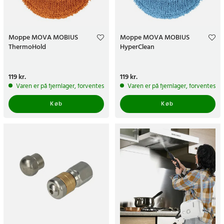
Moppe MOVA MOBIUS
Moppe MOVA MOBIUS
ThermoHold
HyperClean
Pris
119 kr.
:
119 kr.
Pris
119 kr.
:
119 kr.
Varen er på fjernlager, forventes at blive sendt inden for 5-7 hverdage
Varen er på fjernlager, forventes a
Køb
Køb