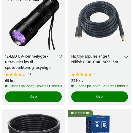
12-LED UV-lommelygte -
Højtryksspuleslange til
ultraviolet lys til
Nilfisk C100-C140 M22 15m
spotdetektering, usynlige
beskeder og sporing
13
1
Pris
69 kr.
:
69 kr.
Pris
229 kr.
:
229 kr.
Findes på lager, Leveres i løbet af 1-2 hverdage
Findes på lager, Leveres i løbet af 
Køb
Køb
BESTSELLERE