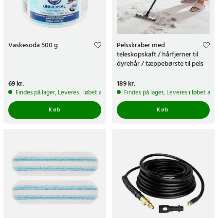
Vaskesoda 500 g
Pelsskraber med
teleskopskaft / hårfjerner til
dyrehår / tæppebørste til pels
og støv
Pris
69 kr.
:
69 kr.
Pris
189 kr.
:
189 kr.
Findes på lager, Leveres i løbet af 1-2 hverdage
Findes på lager, Leveres i løbet af 
Køb
Køb