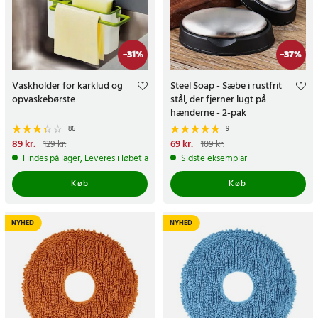
-
31
%
-
37
%
Vaskholder for karklud og
Steel Soap - Sæbe i rustfrit
opvaskebørste
stål, der fjerner lugt på
hænderne - 2-pak
86
9
Nuværende pris
89 kr.
:
89 kr.
Tidligere
Nuværende pris
69 kr.
:
69 kr.
Tidligere
129 kr.
109 kr.
pris
:
129 kr.
pris
:
109 kr.
Findes på lager, Leveres i løbet af 1-2 hverdage
Sidste eksemplar
Køb
Køb
NYHED
NYHED