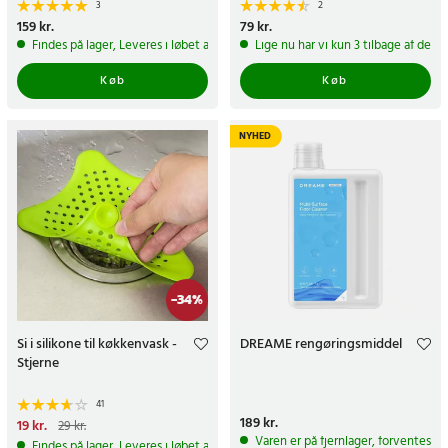
3
2
Pris
159 kr.
:
159 kr.
Pris
79 kr.
:
79 kr.
Findes på lager, Leveres i løbet af 1-2 hverdage
Lige nu har vi kun 3 tilbage af dett
Køb
Køb
NYHED
-
34
%
Si i silikone til køkkenvask -
DREAME rengøringsmiddel
Stjerne
41
Pris
189 kr.
:
189 kr.
Nuværende pris
19 kr.
:
19 kr.
Tidligere
29 kr.
pris
:
29 kr.
Varen er på fjernlager, forventes a
Findes på lager, Leveres i løbet af 1-2 hverdage