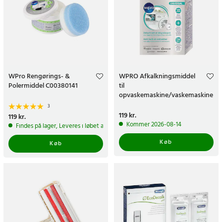
WPro Rengørings- &
WPRO Afkalkningsmiddel
Polermiddel C00380141
til
opvaskemaskine/vaskemaskine
300 g
3
Pris
119 kr.
:
119 kr.
Pris
119 kr.
:
119 kr.
Kommer 2026-08-14
Findes på lager, Leveres i løbet af 1-2 hverdage
Køb
Køb