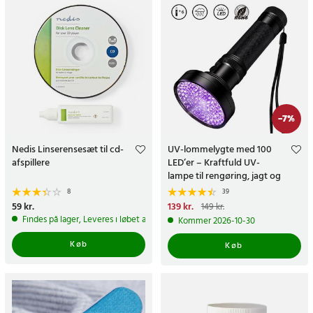
-
7
%
Nedis Linserensesæt til cd-
UV-lommelygte med 100
afspillere
LED’er – Kraftfuld UV-
lampe til rengøring, jagt og
pletdetektering
8
39
Pris
59 kr.
:
59 kr.
Nuværende pris
139 kr.
:
149 kr.
139 kr.
Tidligere pris
:
149 kr.
Findes på lager, Leveres i løbet af 1-2 hverdage
Kommer 2026-10-30
Køb
Køb