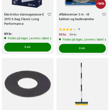
-
14
%
Electrolux støvsugerpose E
Afløbsrenser 3 m - til
201S S-bag Classic Long
køkken og badeværelse
Performance
16
Pris
89 kr.
:
89 kr.
Nuværende pris
59 kr.
:
59 kr.
Tidligere
69 kr.
pris
:
69 kr.
Findes på lager, Leveres i løbet af 1-2 hverdage
Findes på lager, Leveres i løbet af 
Køb
Køb