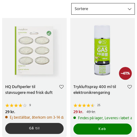
åbent køb og hurtig levering med fast fragtgebyr.
Sortere
Hvorfor betale mere end nødvendigt? Gør et kup og bestil
allerede i dag!
-
41
%
HQ Duftperler til
Trykluftspray 400 ml til
støvsugere med frisk duft
elektronikrengøring
9
25
Pris
29 kr.
:
29 kr.
Nuværende pris
29 kr.
:
29 kr.
Tidligere
49 kr.
pris
:
49 kr.
Ej beställbar, återkom om 3-14 dagar
Findes på lager, Leveres i løbet af 
Gå til
Køb