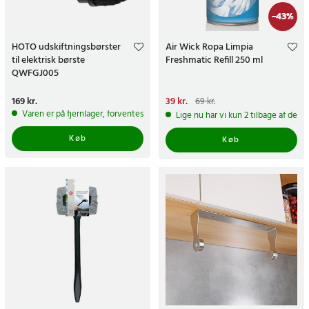
-
43
%
HOTO udskiftningsbørster
Air Wick Ropa Limpia
til elektrisk børste
Freshmatic Refill 250 ml
QWFGJ005
Pris
169 kr.
:
169 kr.
Nuværende pris
39 kr.
:
39 kr.
Tidligere
69 kr.
pris
:
69 kr.
Varen er på fjernlager, forventes at blive sendt inden for 5-7 hverdage
Lige nu har vi kun 2 tilbage af dett
Køb
Køb