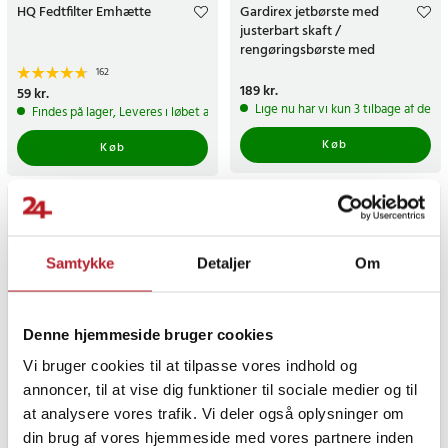
HQ Fedtfilter Emhætte
Gardirex jetbørste med
justerbart skaft /
rengøringsbørste med
vandstråler / udendørs børste
162
til terrasse og stenplader
Pris
189 kr.
:
189 kr.
Pris
59 kr.
:
59 kr.
Lige nu har vi kun 3 tilbage af dett
Findes på lager, Leveres i løbet af 1-2 hverdage
Køb
Køb
Samtykke
Detaljer
Om
Denne hjemmeside bruger cookies
Vi bruger cookies til at tilpasse vores indhold og
annoncer, til at vise dig funktioner til sociale medier og til
Møbeldyse til Kärcher Puzzi
Sandblæsningspistol til
at analysere vores trafik. Vi deler også oplysninger om
8/1, Puzzi 10/1
Kärchers K-serie
din brug af vores hjemmeside med vores partnere inden