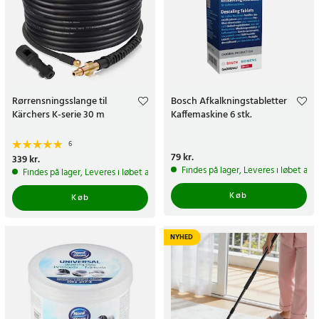
Rørrensningsslange til
Bosch Afkalkningstabletter
Kärchers K-serie 30 m
Kaffemaskine 6 stk.
6
Pris
79 kr.
:
79 kr.
Pris
339 kr.
:
339 kr.
Findes på lager, Leveres i løbet af 
Findes på lager, Leveres i løbet af 1-2 hverdage
Køb
Køb
NYHED