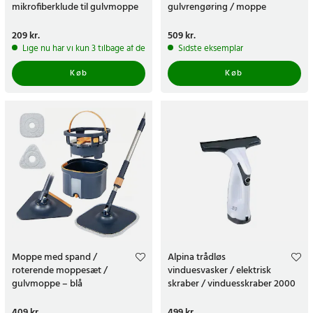
mikrofiberklude til gulvmoppe
gulvrengøring / moppe
Pris
209 kr.
:
209 kr.
Pris
509 kr.
:
509 kr.
Lige nu har vi kun 3 tilbage af dette produkt
Sidste eksemplar
Køb
Køb
Moppe med spand /
Alpina trådløs
roterende moppesæt /
vinduesvasker / elektrisk
gulvmoppe – blå
skraber / vinduesskraber 2000
mAh til spejle og glatte
overflader
Pris
409 kr.
:
409 kr.
Pris
499 kr.
:
499 kr.