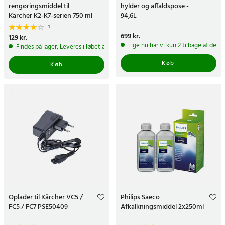
rengøringsmiddel til
hylder og affaldspose -
Kärcher K2-K7-serien 750 ml
94,6L
1
Pris
699 kr.
:
699 kr.
Pris
129 kr.
:
129 kr.
Lige nu har vi kun 2 tilbage af dett
Findes på lager, Leveres i løbet af 1-2 hverdage
Køb
Køb
Oplader til Kärcher VC5 /
Philips Saeco
FC5 / FC7 PSE50409
Afkalkningsmiddel 2x250ml