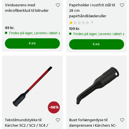
Vinduesrens med
Papirholder i rustfrit stål til
mikrofiberklud til bilruder
28 cm
papirhåndklæderuller
1
Pris
49 kr.
:
49 kr.
Pris
109 kr.
:
109 kr.
Findes på lager, Leveres i løbet af 1-2 hverdage
Findes på lager, Leveres i løbet af 
Køb
Køb
-
58
%
Tekstilmundstykke til
Buet forlængerdyse til
Kärcher SC2 / SC3 / SC4 /
damprensere i Kärchers SC-