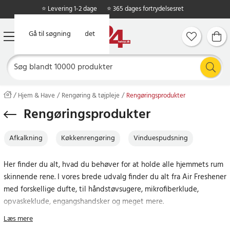
⭐ Levering 1-2 dage
⭐ 365 dages fortrydelsesret
Gå til hovedindholdet
Gå til søgning
Hjem & Have
Rengøring & tøjpleje
Rengøringsprodukter
Rengøringsprodukter
Afkalkning
Køkkenrengøring
Vinduespudsning
Her finder du alt, hvad du behøver for at holde alle hjemmets rum
skinnende rene. I vores brede udvalg finder du alt fra Air Freshener
med forskellige dufte, til håndstøvsugere, mikrofiberklude,
opvaskeklude, engangshandsker og meget mere.
Læs mere
Når du handler på 24hshop.dk får du altid prisgaranti, 365 dages