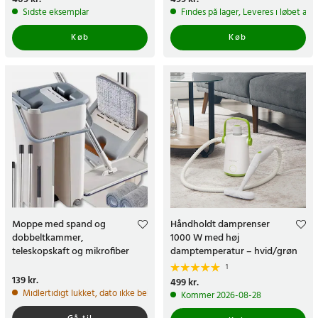
Sidste eksemplar
Findes på lager, Leveres i løbet af 
Køb
Køb
Moppe med spand og
Håndholdt damprenser
dobbeltkammer,
1000 W med høj
teleskopskaft og mikrofiber
damptemperatur – hvid/grøn
1
Pris
139 kr.
:
139 kr.
Pris
499 kr.
:
499 kr.
Midlertidigt lukket, dato ikke bekræftet
Kommer 2026-08-28