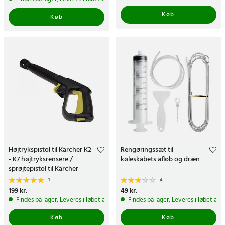
Køb
Køb
Højtrykspistol til Kärcher K2
Rengøringssæt til
- K7 højtryksrensere /
køleskabets afløb og dræn
sprøjtepistol til Kärcher
højtryksrensere
1
4
Pris
199 kr.
:
199 kr.
Pris
49 kr.
:
49 kr.
Findes på lager, Leveres i løbet af 1-2 hverdage
Findes på lager, Leveres i løbet af 
Køb
Køb