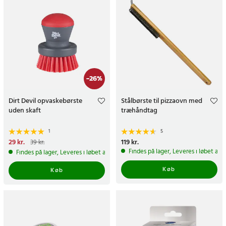
-
26
%
Dirt Devil opvaskebørste
Stålbørste til pizzaovn med
uden skaft
træhåndtag
1
5
Nuværende pris
29 kr.
:
29 kr.
Tidligere
Pris
119 kr.
:
119 kr.
39 kr.
pris
:
39 kr.
Findes på lager, Leveres i løbet af 
Findes på lager, Leveres i løbet af 1-2 hverdage
Køb
Køb