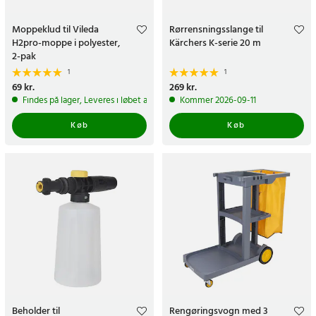
Moppeklud til Vileda
Rørrensningsslange til
H2pro-moppe i polyester,
Kärchers K-serie 20 m
2-pak
1
1
Pris
69 kr.
:
69 kr.
Pris
269 kr.
:
269 kr.
Findes på lager, Leveres i løbet af 1-2 hverdage
Kommer 2026-09-11
Køb
Køb
Beholder til
Rengøringsvogn med 3