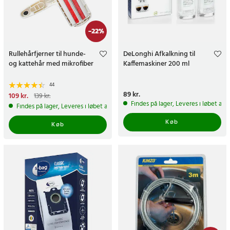
-
22
%
Rullehårfjerner til hunde-
DeLonghi Afkalkning til
og kattehår med mikrofiber
Kaffemaskiner 200 ml
44
Pris
89 kr.
:
89 kr.
Nuværende pris
109 kr.
:
139 kr.
109 kr.
Tidligere pris
:
139 kr.
Findes på lager, Leveres i løbet af 
Findes på lager, Leveres i løbet af 1-2 hverdage
Køb
Køb