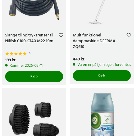
Slange til højtryksrenser til
Multifunktionel
Nilfisk C100-C140 M22 10m
dampmaskine DEERMA
ZQ610
3
Pris
449 kr.
:
449 kr.
Pris
199 kr.
:
199 kr.
Varen er på fjernlager, forventes a
Kommer 2026-09-11
Køb
Køb