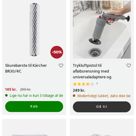
-
50
%
Skurebørste til Kärcher
Trykluftpistol til
BR30/4C
afløbsrensning med
universaladaptere og
kemikaliefri rengøring
1
Nuværende pris
149 kr.
:
299 kr.
Pris
249 kr.
:
249 kr.
149 kr.
Tidligere pris
:
299 kr.
Lige nu har vi kun 3 tilbage af dette produkt
Midlertidigt lukket, dato ikke bekr
Køb
Gå til