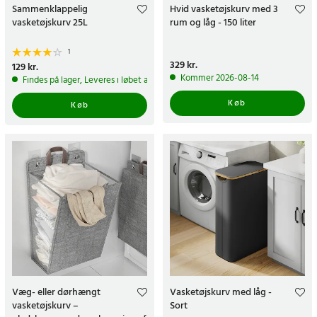
Sammenklappelig
Hvid vasketøjskurv med 3
vasketøjskurv 25L
rum og låg - 150 liter
1
Pris
329 kr.
:
329 kr.
Pris
129 kr.
:
129 kr.
Kommer 2026-08-14
Findes på lager, Leveres i løbet af 1-2 hverdage
Køb
Køb
Væg- eller dørhængt
Vasketøjskurv med låg -
vasketøjskurv –
Sort