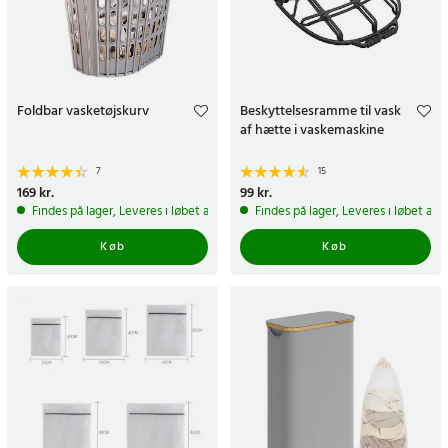
Foldbar vasketøjskurv
Beskyttelsesramme til vask
af hætte i vaskemaskine
7
15
Pris
169 kr.
:
169 kr.
Pris
99 kr.
:
99 kr.
Findes på lager, Leveres i løbet af 1-2 hverdage
Findes på lager, Leveres i løbet af 
Køb
Køb