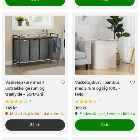
Køb
Køb
Vasketøjskurv med 4
Vasketøjskurv i bambus
udtrækkelige rum og
med 2 rum og låg 100L -
træhylde – Sort/Grå
Hvid
1
1
Pris
749 kr.
:
749 kr.
Pris
369 kr.
:
369 kr.
Midlertidigt lukket, dato ikke bekræftet
Findes på lager, Leveres i løbet af 
Gå til
Køb