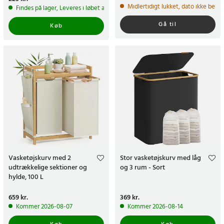
Midlertidigt lukket, dato ikke bekr
Findes på lager, Leveres i løbet af 1-2 hverdage
Gå til
Køb
Vasketøjskurv med 2
Stor vasketøjskurv med låg
udtrækkelige sektioner og
og 3 rum - Sort
hylde, 100 L
Pris
659 kr.
:
659 kr.
Pris
369 kr.
:
369 kr.
Kommer 2026-08-07
Kommer 2026-08-14