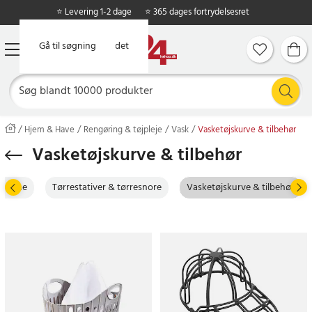
⭐ Levering 1-2 dage
⭐ 365 dages fortrydelsesret
Gå til hovedindholdet
Gå til søgning
Hjem & Have
Rengøring & tøjpleje
Vask
Vasketøjskurve & tilbehør
Vasketøjskurve & tilbehør
maskine
Tørrestativer & tørresnore
Vasketøjskurve & tilbehør