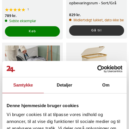
opbevaringsrum - Sort/Grå
1
Pris
829 kr.
:
829 kr.
Pris
789 kr.
:
789 kr.
Midlertidigt lukket, dato ikke bekr
Sidste eksemplar
Gå til
Køb
Samtykke
Detaljer
Om
Denne hjemmeside bruger cookies
Vasketøjskurv med hjul og
Vasketøjskurv med låg -
bærestrop - Grå
Beige
Vi bruger cookies til at tilpasse vores indhold og
annoncer, til at vise dig funktioner til sociale medier og til
1
at analysere vores trafik. Vi deler også oplysninger om