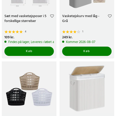
Sæt med vasketøjsposer i 5
Vasketøjskurv med låg -
forskellige størrelser
Grå
4
1
Pris
109 kr.
:
109 kr.
Pris
249 kr.
:
249 kr.
Findes på lager, Leveres i løbet af 1-2 hverdage
Kommer 2026-08-07
Køb
Køb