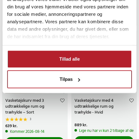
Pris
259 kr.
:
259 kr.
Pris
169 kr.
:
169 kr.
Midlertidigt lukket, dato ikke bekr
din brug af vores hjemmeside med vores partnere inden
Lige nu har vi kun 2 tilbage af dette produkt
for sociale medier, annonceringspartnere og
Gå til
Køb
analysepartnere. Vores partnere kan kombinere disse
data med andre oplysninger, du har givet dem, eller som
de har indsamlet fra din brug af deres tjenester.
Tillad alle
Tilpas
Vasketøjskurv med 3
Vasketøjskurv med 4
udtrækkelige rum og
udtrækkelige rum og
træhylde – Sort
træhylde - Hvid
3
Pris
889 kr.
:
889 kr.
Pris
639 kr.
:
639 kr.
Lige nu har vi kun 2 tilbage af dett
Kommer 2026-08-14