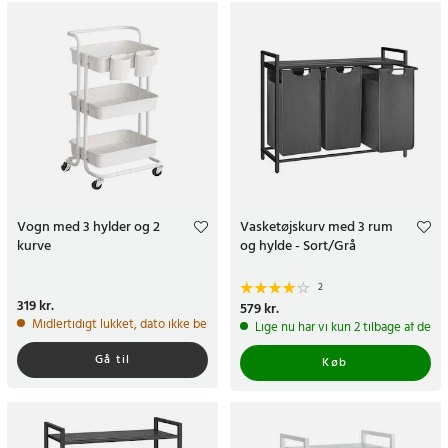
Vogn med 3 hylder og 2
Vasketøjskurv med 3 rum
kurve
og hylde - Sort/Grå
2
Pris
319 kr.
:
319 kr.
Pris
579 kr.
:
579 kr.
Midlertidigt lukket, dato ikke bekræftet
Lige nu har vi kun 2 tilbage af dett
Gå til
Køb