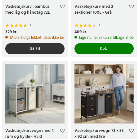
Vasketøjskurv i bambus
Vasketøjskurv med 2
med låg og håndtag 72L
sektioner 100L - Grå
1
1
Pris
329 kr.
:
329 kr.
Pris
409 kr.
:
409 kr.
Midlertidigt lukket, dato ikke bekræftet
Lige nu har vi kun 3 tilbage af dett
Gå til
Køb
Vasketøjskurvvogn med 4
Vasketøjskurvvogn 73 x 33
rum og hylde - Hvid
x 92 cm med fire