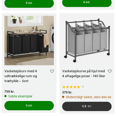
Køb
Køb
Vasketøjskurv med 4
Vasketøjskurve på hjul med
udtrækkelige rum og
4 aftagelige poser - 140 liter
træhylde – Sort
1
Pris
759 kr.
:
759 kr.
Pris
379 kr.
:
379 kr.
Sidste eksemplar
Midlertidigt lukket, dato ikke bekr
Køb
Gå til