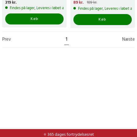
Pris
319 kr.
:
319 kr.
Nuværende pris
89 kr.
:
89 kr.
Tidligere
109 kr.
pris
:
109 kr.
Findes på lager, Leveres i løbet af 1-2 hverdage
Findes på lager, Leveres i løbet af 
Køb
Køb
Prev
1
Næste
⭐ Nem og sikker betaling med mobilepay og dankort
⭐ 365 dages fortrydelsesret