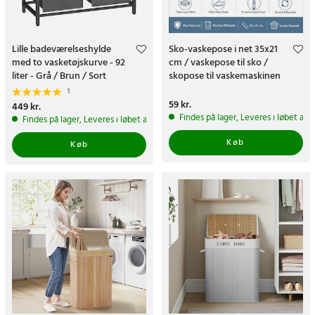
Lille badeværelseshylde
Sko-vaskepose i net 35x21
med to vasketøjskurve - 92
cm / vaskepose til sko /
liter - Grå / Brun / Sort
skopose til vaskemaskinen
1
Pris
59 kr.
:
59 kr.
Pris
449 kr.
:
449 kr.
Findes på lager, Leveres i løbet af 
Findes på lager, Leveres i løbet af 1-2 hverdage
Køb
Køb