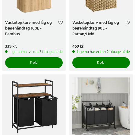
Vasketøjskurv med låg og
Vasketøjskurv med låg og
bærehåndtag 100L -
bærehåndtag 90L -
Bambus
Rattan/Hvid
Pris
339 kr.
:
339 kr.
Pris
459 kr.
:
459 kr.
Lige nu har vi kun 3 tilbage af dette produkt
Lige nu har vi kun 2 tilbage af dett
Køb
Køb