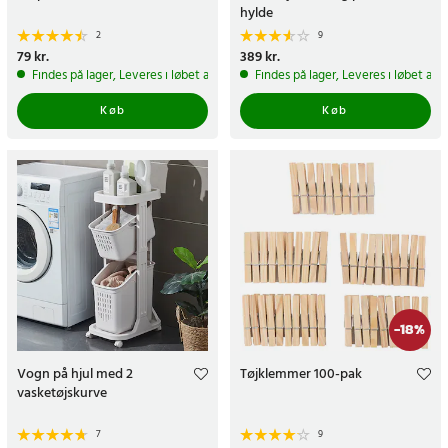
hylde
2
9
Pris
79 kr.
:
79 kr.
Pris
389 kr.
:
389 kr.
Findes på lager, Leveres i løbet af 1-2 hverdage
Findes på lager, Leveres i løbet af 
Køb
Køb
-
18
%
Vogn på hjul med 2
Tøjklemmer 100-pak
vasketøjskurve
7
9