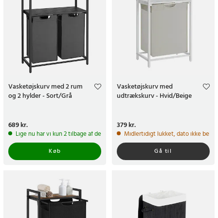
Vasketøjskurv med 2 rum
Vasketøjskurv med
og 2 hylder - Sort/Grå
udtrækskurv - Hvid/Beige
Pris
689 kr.
:
689 kr.
Pris
379 kr.
:
379 kr.
Lige nu har vi kun 2 tilbage af dette produkt
Midlertidigt lukket, dato ikke bekr
Køb
Gå til