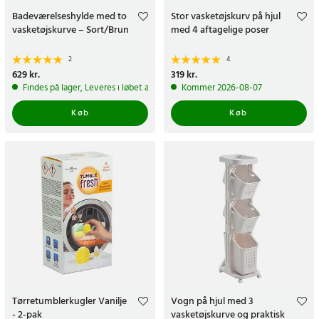
Badeværelseshylde med to
Stor vasketøjskurv på hjul
vasketøjskurve – Sort/Brun
med 4 aftagelige poser
2
4
Pris
629 kr.
:
629 kr.
Pris
319 kr.
:
319 kr.
Findes på lager, Leveres i løbet af 1-2 hverdage
Kommer 2026-08-07
Køb
Køb
Tørretumblerkugler Vanilje
Vogn på hjul med 3
- 2-pak
vasketøjskurve og praktisk