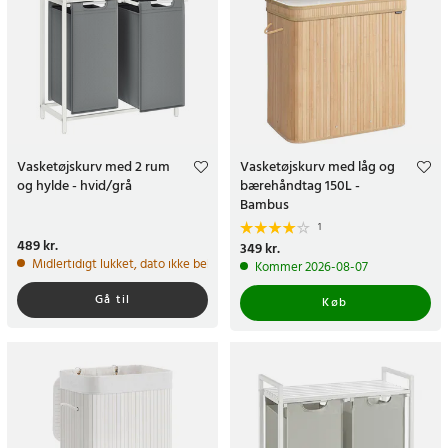
Vasketøjskurv med 2 rum
Vasketøjskurv med låg og
og hylde - hvid/grå
bærehåndtag 150L -
Bambus
1
Pris
489 kr.
:
489 kr.
Pris
349 kr.
:
349 kr.
Midlertidigt lukket, dato ikke bekræftet
Kommer 2026-08-07
Gå til
Køb