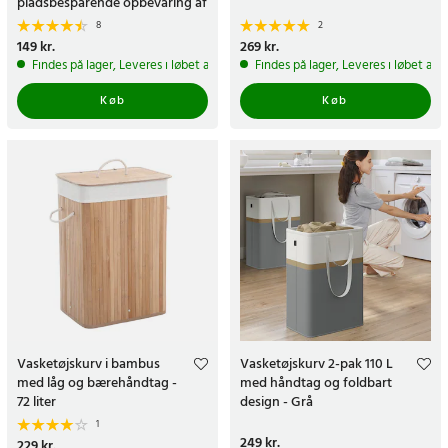
pladsbesparende opbevaring af
vasketøj
8
2
Pris
149 kr.
:
149 kr.
Pris
269 kr.
:
269 kr.
Findes på lager, Leveres i løbet af 1-2 hverdage
Findes på lager, Leveres i løbet af 
Køb
Køb
Vasketøjskurv i bambus
Vasketøjskurv 2-pak 110 L
med låg og bærehåndtag -
med håndtag og foldbart
72 liter
design - Grå
1
Pris
249 kr.
:
249 kr.
Pris
229 kr.
:
229 kr.