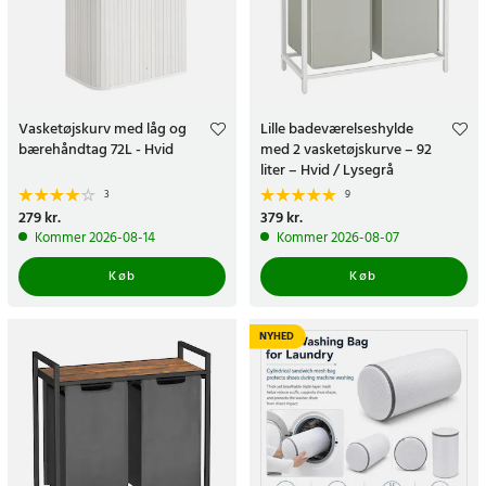
Vasketøjskurv med låg og
Lille badeværelseshylde
bærehåndtag 72L - Hvid
med 2 vasketøjskurve – 92
liter – Hvid / Lysegrå
3
9
Pris
279 kr.
:
279 kr.
Pris
379 kr.
:
379 kr.
Kommer 2026-08-14
Kommer 2026-08-07
Køb
Køb
NYHED