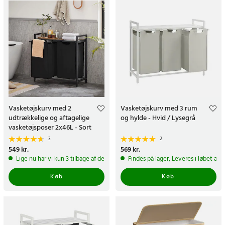
Vasketøjskurv med 2
Vasketøjskurv med 3 rum
udtrækkelige og aftagelige
og hylde - Hvid / Lysegrå
vasketøjsposer 2x46L - Sort
3
2
Pris
549 kr.
:
549 kr.
Pris
569 kr.
:
569 kr.
Lige nu har vi kun 3 tilbage af dette produkt
Findes på lager, Leveres i løbet af 
Køb
Køb