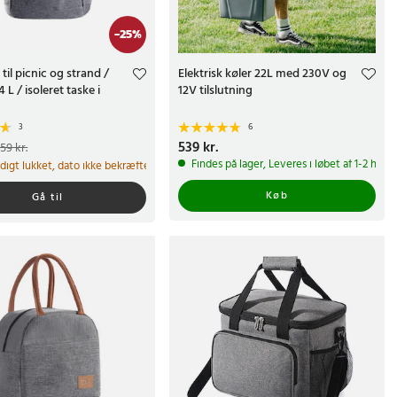
-
25
%
til picnic og strand /
Elektrisk køler 22L med 230V og
 L / isoleret taske i
12V tilslutning
3
6
e pris
:
119 kr.
Tidligere pris
:
Pris
539 kr.
:
539 kr.
159 kr.
Findes på lager, Leveres i løbet af 1-2 hve
idigt lukket, dato ikke bekræftet
Køb
Gå til