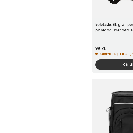
køletaske 6L grå - per
picnic og udendørs ak
Pris
99 kr.
:
99 kr.
Midlertidigt lukket,
Gå ti