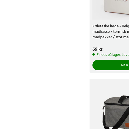
Køletaske large - Beig
madkasse / termisk m
madpakker / stor mad
arbejde og udflugter
Pris
69 kr.
:
69 kr.
Findes på lager, Leve
Køb