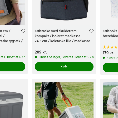
28 cm /
Køletaske med skulderrem
Køleboks 
l /
kompakt / isoleret madkasse
bærehåndt
taske rygsæk /
24,5 cm / køletaske lille / madkasse
med rum / køletaske hverdag
Pris
209 kr.
:
209 kr.
Pris
179 kr.
:
179 k
res i løbet af 1-2 hverdage
Findes på lager, Leveres i løbet af 1-2 hverdage
Sidste 
Køb