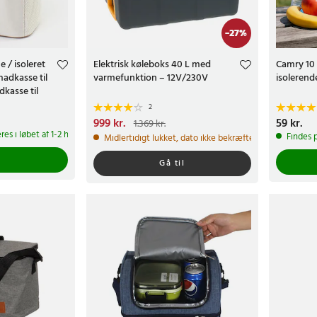
-
27
%
e / isoleret
Elektrisk køleboks 40 L med
Camry 10 
adkasse til
varmefunktion – 12V/230V
isolerende
kasse til
2
Nuværende pris
999 kr.
:
999 kr.
Tidligere
Pris
59 kr.
:
59 kr
1.369 kr.
pris
:
1.369 kr.
res i løbet af 1-2 hverdage
Findes p
Midlertidigt lukket, dato ikke bekræftet
Gå til