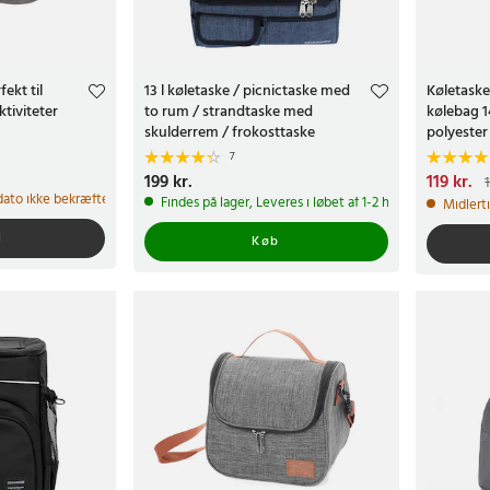
fekt til
13 l køletaske / picnictaske med
Køletaske 
tiviteter
to rum / strandtaske med
kølebag 14
skulderrem / frokosttaske
polyester
7
Pris
199 kr.
:
199 kr.
Nuværend
119 kr.
159 kr.
 dato ikke bekræftet
Findes på lager, Leveres i løbet af 1-2 hverdage
Midlert
l
Køb