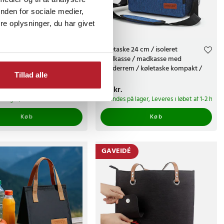
nden for sociale medier,
e oplysninger, du har givet
k isoleret 28 cm /
Køletaske 24 cm / isoleret
 rygsæk / frokost
madkasse / madkasse med
ed rum / køletaske rygsæk
skulderrem / køletaske kompakt /
Tillad alle
sæk - Svart
madkassetaske - Blå
r.
Pris
179 kr.
:
179 kr.
å lager, Leveres i løbet af 1-2 hverdage
Findes på lager, Leveres i løbet af 1-2 hve
Køb
Køb
GAVEIDÉ