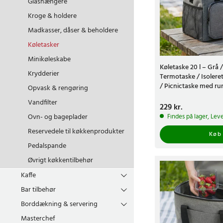
Glashængere
Kroge & holdere
Madkasser, dåser & beholdere
Køletasker
Minikøleskabe
Køletaske 20 l – Grå /
Krydderier
Termotaske / Isolere
/ Picnictaske med r
Opvask & rengøring
Vandfilter
Pris
229 kr.
:
229 kr.
Ovn- og bageplader
Findes på lager, Leve
Reservedele til køkkenprodukter
Køb
Pedalspande
Øvrigt køkkentilbehør
Kaffe
Bar tilbehør
Borddækning & servering
Masterchef