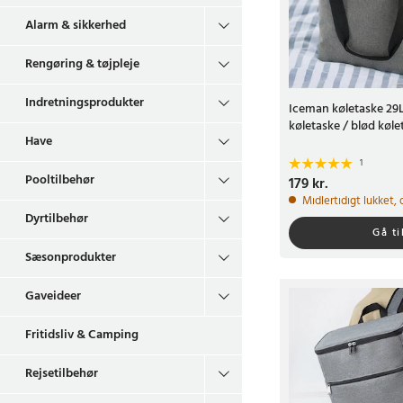
Alarm & sikkerhed
Rengøring & tøjpleje
Indretningsprodukter
Iceman køletaske 29L
køletaske / blød køle
Have
1
Pooltilbehør
Pris
179 kr.
:
179 kr.
Midlertidigt lukket,
Dyrtilbehør
Gå ti
Sæsonprodukter
Gaveideer
Fritidsliv & Camping
Rejsetilbehør