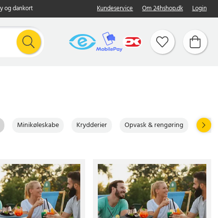
y og dankort
Kundeservice
Om 24hshop.dk
Login
Minikøleskabe
Krydderier
Opvask & rengøring
Vandf