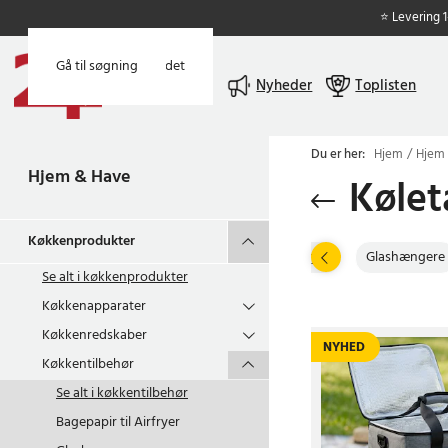
⭐ Levering 
Gå til hovedindholdet
Gå til søgning
Menu
Nyheder
Toplisten
Du er her:
Hjem
Hjem
Hjem & Have
Kølet
Køkkenprodukter
Bagepapir til Airfryer
Glashængere
Se alt i
køkkenprodukter
Køkkenapparater
Køkkenredskaber
NYHED
Køkkentilbehør
Se alt i
køkkentilbehør
Bagepapir til Airfryer