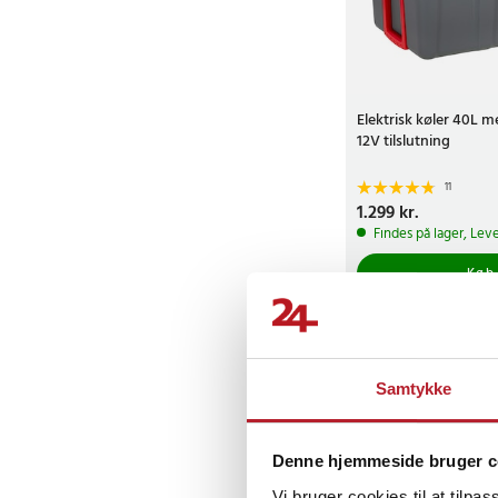
Elektrisk køler 40L 
12V tilslutning
11
Pris
1.299 kr.
:
1.299 kr.
Findes på lager, Leve
Køb
Samtykke
Denne hjemmeside bruger c
Vi bruger cookies til at tilpas