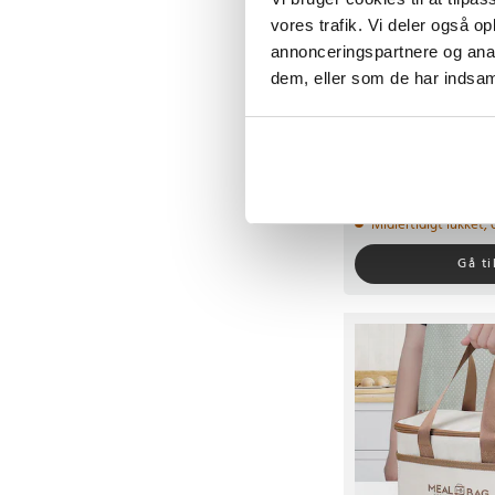
vores trafik. Vi deler også 
annonceringspartnere og anal
dem, eller som de har indsaml
Camry CR 8065 Elektr
Køletaske
3
Nuværende pris
599 kr.
:
599 
779 kr.
pris
:
779 kr.
Midlertidigt lukket,
Gå ti