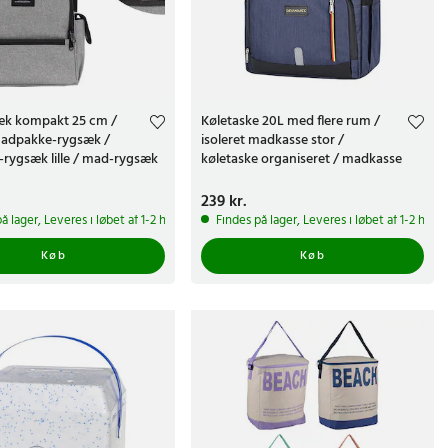
æk kompakt 25 cm /
Køletaske 20L med flere rum /
 madpakke-rygsæk /
isoleret madkasse stor /
-rygsæk lille / mad-rygsæk
køletaske organiseret / madkasse
ke-rygsæk - Grå
med bestikrum / køletaske 35 cm -
Blå
r.
Pris
239 kr.
:
239 kr.
å lager, Leveres i løbet af 1-2 hverdage
Findes på lager, Leveres i løbet af 1-2 hve
Køb
Køb