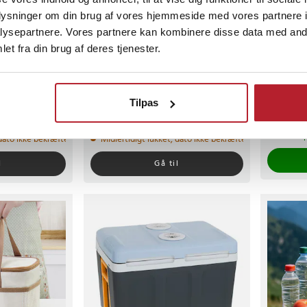
oplysninger om din brug af vores hjemmeside med vores partnere i
ysepartnere. Vores partnere kan kombinere disse data med andr
-
23
%
-
15
%
et fra din brug af deres tjenester.
isk
AD 8078 Transportabel
Kølerygsæ
køletaske
køletaske
rygsæk m
Tilpas
/ mad ryg
17
Pris
299 kr.
:
299 k
kr.
Tidligere
Nuværende pris
699 kr.
:
699 kr.
Tidligere
819 kr.
pris
:
819 kr.
Findes p
 dato ikke bekræftet
Midlertidigt lukket, dato ikke bekræftet
l
Gå til