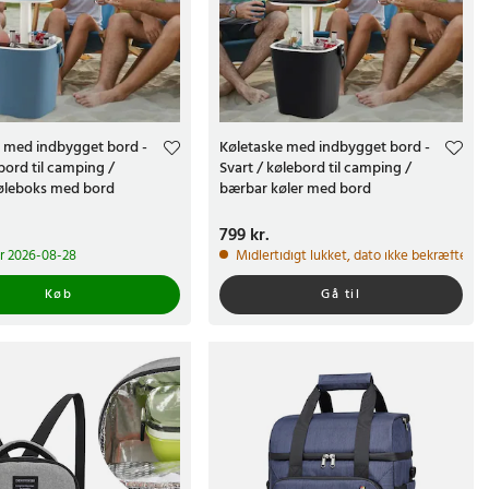
e med indbygget bord -
Køletaske med indbygget bord -
ebord til camping /
Svart / kølebord til camping /
øleboks med bord
bærbar køler med bord
kr.
Pris
799 kr.
:
799 kr.
 2026-08-28
Midlertidigt lukket, dato ikke bekræftet
Køb
Gå til