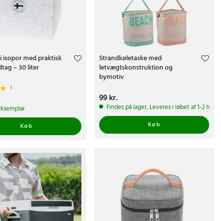
i isopor med praktisk
Strandkøletaske med
ag – 30 liter
letvægtskonstruktion og
bymotiv
1
Pris
99 kr.
:
99 kr.
r.
Findes på lager, Leveres i løbet af 1-2 hve
eksemplar
Køb
Køb