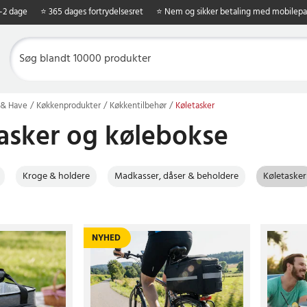
1-2 dage
⭐ 365 dages fortrydelsesret
⭐ Nem og sikker betaling med mobilepa
 & Have
Køkkenprodukter
Køkkentilbehør
Køletasker
asker og kølebokse
Kroge & holdere
Madkasser, dåser & beholdere
Køletasker
NYHED