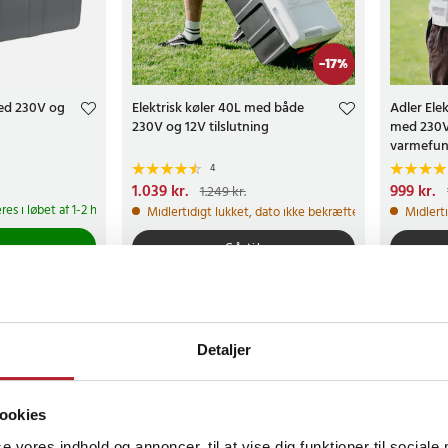
-
17
%
med 230V og
Elektrisk køler 40L med både
Adler Ele
230V og 12V tilslutning
med 230V
varmefun
4
Nuværende pris
1.039 kr.
:
1.039 kr.
Tidligere
Nuværend
999 kr.
1.249 kr.
pris
:
1.249 kr.
pris
:
1.199
res i løbet af 1-2 hverdage
Midlertidigt lukket, dato ikke bekræftet
Midlert
Gå til
Detaljer
ookies
se vores indhold og annoncer, til at vise dig funktioner til sociale