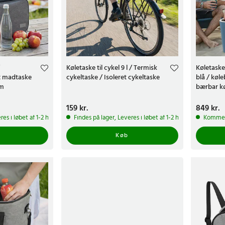
Køletaske til cykel 9 l / Termisk
Køletask
t madtaske
cykeltaske / Isoleret cykeltaske
blå / køl
um
bærbar k
Pris
159 kr.
:
159 kr.
Pris
849 kr.
:
849 
res i løbet af 1-2 hverdage
Findes på lager, Leveres i løbet af 1-2 hverdage
Kommer
Køb