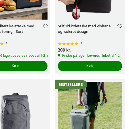
liters køletaske med
Stilfuld køletaske med vinhane
 foring - Sort
og isoleret design
1
2
.
Pris
209 kr.
:
209 kr.
å lager, Leveres i løbet af 1-2 hverdage
Findes på lager, Leveres i løbet af 1-2 hve
Køb
Køb
BESTSELLERE