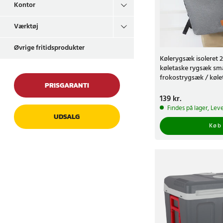
Kontor
Værktøj
Øvrige fritidsprodukter
Kølerygsæk isoleret 
køletaske rygsæk sma
frokostrygsæk / køle
PRISGARANTI
madrygsæk - Grå
Pris
139 kr.
:
139 kr.
Findes på lager, Leve
UDSALG
Køb