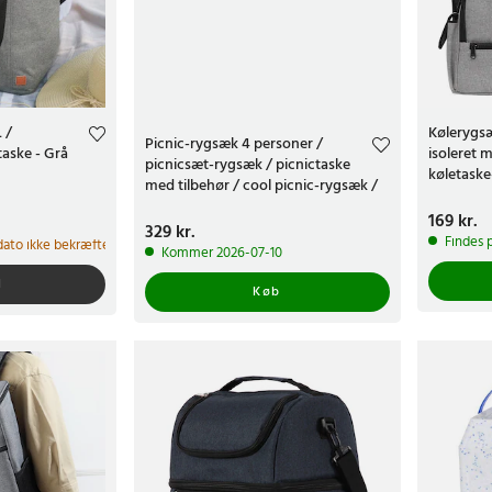
 /
Kølerygs
Picnic-rygsæk 4 personer /
taske - Grå
isoleret
picnicsæt-rygsæk / picnictaske
køletaske
med tilbehør / cool picnic-rygsæk /
/ køletas
picnictaske komplet
Pris
169 kr.
:
169 k
Pris
329 kr.
:
329 kr.
Findes p
 dato ikke bekræftet
Kommer 2026-07-10
l
Køb