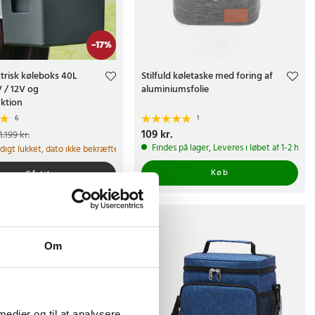
-
17
%
ktrisk køleboks 40L
Stilfuld køletaske med foring af
 / 12V og
aluminiumsfolie
ktion
6
1
e pris
:
999 kr.
Tidligere
Pris
109 kr.
:
109 kr.
1.199 kr.
 kr.
Findes på lager, Leveres i løbet af 1-2 hve
idigt lukket, dato ikke bekræftet
Køb
Gå til
Om
 medier og til at analysere