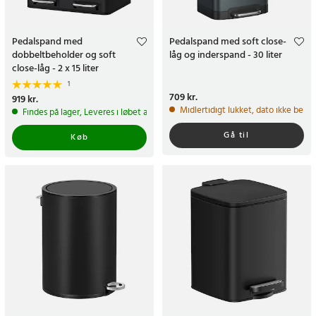
Pedalspand med
Pedalspand med soft close-
dobbeltbeholder og soft
låg og inderspand - 30 liter
close-låg - 2 x 15 liter
1
Pris
709 kr.
:
709 kr.
Pris
919 kr.
:
919 kr.
Midlertidigt lukket, dato ikke bekr
Findes på lager, Leveres i løbet af 1-2 hverdage
Gå til
Køb