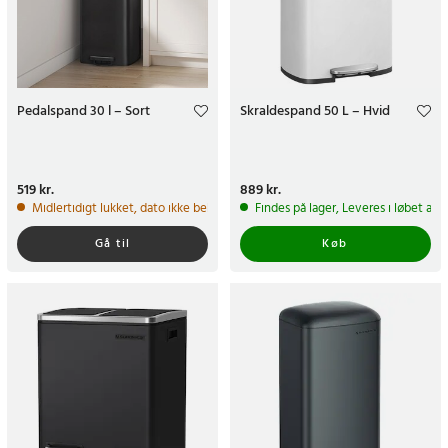
Pedalspand 30 l – Sort
Skraldespand 50 L – Hvid
Pris
519 kr.
:
519 kr.
Pris
889 kr.
:
889 kr.
Midlertidigt lukket, dato ikke bekræftet
Findes på lager, Leveres i løbet af 
Gå til
Køb