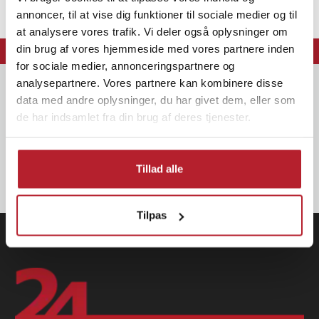
annoncer, til at vise dig funktioner til sociale medier og til
at analysere vores trafik. Vi deler også oplysninger om
din brug af vores hjemmeside med vores partnere inden
⭐ 365 dages fortrydelsesret
⭐ Levering 1-2 dage
for sociale medier, annonceringspartnere og
analysepartnere. Vores partnere kan kombinere disse
Nyhedsbrevet
data med andre oplysninger, du har givet dem, eller som
Få nyheder, kampagner og eksklusive tilbud først! Tilmeld dig vores
de har indsamlet fra din brug af deres tjenester.
nyhedsbrev og SMS-kampagner.
Tillad alle
OK
Tilpas