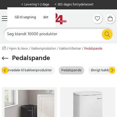
⭐ Levering 1-2 dage
⭐ 365 dages fortrydelsesret
Gå til hovedindholdet
Gå til søgning
Hjem & Have
Køkkenprodukter
Køkkentilbehør
Pedalspande
Pedalspande
Reservedele til køkkenprodukter
Pedalspande
Øvrigt køkkentil