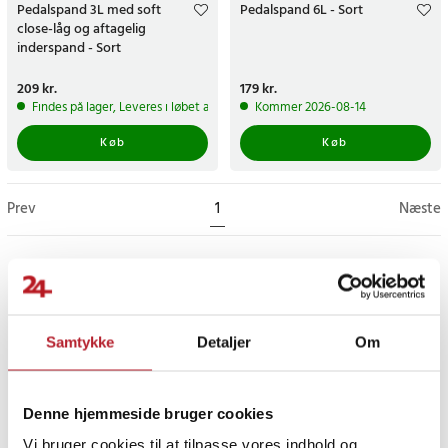
Pedalspand 3L med soft
Pedalspand 6L - Sort
close-låg og aftagelig
inderspand - Sort
Pris
209 kr.
:
209 kr.
Pris
179 kr.
:
179 kr.
Findes på lager, Leveres i løbet af 1-2 hverdage
Kommer 2026-08-14
Køb
Køb
Prev
1
Næste
Samtykke
Detaljer
Om
Denne hjemmeside bruger cookies
Vi bruger cookies til at tilpasse vores indhold og