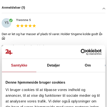
- Materiale: EPS (isopor)
Anmeldelser (1)
- Farve: Hvid med blå prikker
- Oprindelsesland: Finland
Ywonne S
YS
Article number
:
122633
Den er let og har masser af plads til varer. Holder tingene kolde godt 👍
🥶
Oversat fra svensk
•
Se original
3 måneder siden
Samtykke
Detaljer
Om
Verified by Trustvoice
PRISGARANTI
Denne hjemmeside bruger cookies
Vi bruger cookies til at tilpasse vores indhold og
UDSALG
annoncer, til at vise dig funktioner til sociale medier og til
at analysere vores trafik. Vi deler også oplysninger om
din brug af vores hjemmeside med vores partnere inden