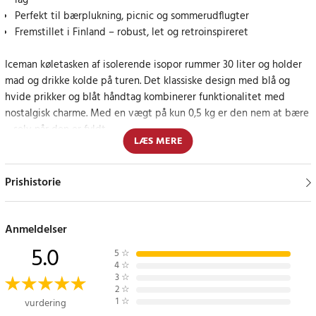
låg
Perfekt til bærplukning, picnic og sommerudflugter
Fremstillet i Finland – robust, let og retroinspireret
Iceman køletasken af isolerende isopor rummer 30 liter og holder
mad og drikke kolde på turen. Det klassiske design med blå og
hvide prikker og blåt håndtag kombinerer funktionalitet med
nostalgisk charme. Med en vægt på kun 0,5 kg er den nem at bære
– selv når den er fyldt.
LÆS MERE
Pålidelig ledsager på varme sommerdage
Prishistorie
Uanset om du skal til stranden, i skoven eller vil holde
friskplukkede bær kølige, er denne køletaske et enkelt og
velafprøvet valg til enhver udflugt.
Anmeldelser
5.0
5
☆
Specifikationer
4
☆
- Mål: 32 x 40 x 40,5 cm
3
☆
2
☆
- Volumen: 30 liter
1
☆
vurdering
- Vægt: 0,5 kg