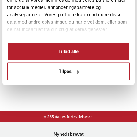
for sociale medier, annonceringspartnere og
analysepartnere. Vores partnere kan kombinere disse
Finde gode tilbud
data med andre oplysninger, du har givet dem, eller som
de har indsamlet fra din brug af deres tjenester.
Hjem & Have
Køkkentilbehør
Køletasker
Tillad alle
Tilpas
⭐ 365 dages fortrydelsesret
Nyhedsbrevet