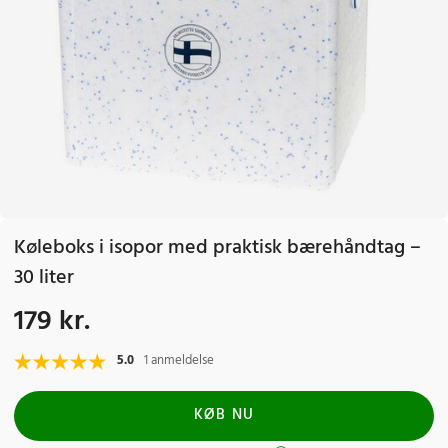
Køleboks i isopor med praktisk bærehåndtag –
30 liter
179 kr.
Pris
:
179 kr.
5.0
1 anmeldelse
KØB NU