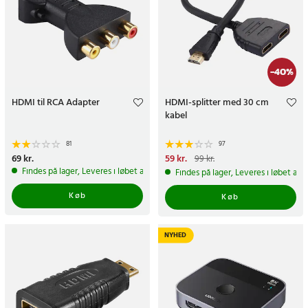
-
40
%
HDMI til RCA Adapter
HDMI-splitter med 30 cm
kabel
81
97
Pris
69 kr.
:
69 kr.
Nuværende pris
59 kr.
:
59 kr.
Tidligere
99 kr.
pris
:
99 kr.
Findes på lager, Leveres i løbet af 1-2 hverdage
Findes på lager, Leveres i løbet af 
Køb
Køb
NYHED