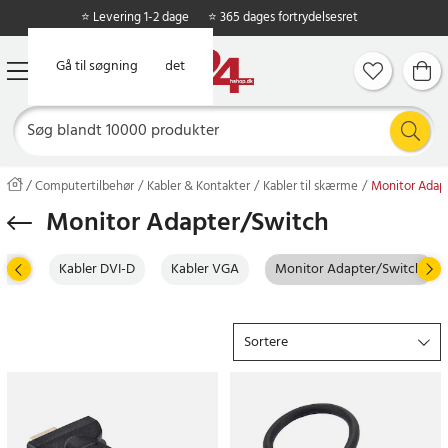
⭐ Levering 1-2 dage
⭐ 365 dages fortrydelsesret
Gå til hovedindholdet
Gå til søgning
Computertilbehør
Kabler & Kontakter
Kabler til skærme
Monitor Adap
Monitor Adapter/Switch
HDMI
Kabler DVI-D
Kabler VGA
Monitor Adapter/Switch
Sortere