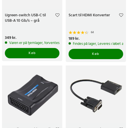
Ugreen-switch USB-C til
Scart til HDMI Konverter
USB-A 10 Gb/s – grå
64
Pris
349 kr.
:
349 kr.
Pris
189 kr.
:
189 kr.
Varen er på fjernlager, forventes at blive sendt inden for 5-7 hverdage
Findes på lager, Leveres i løbet af 
Køb
Køb