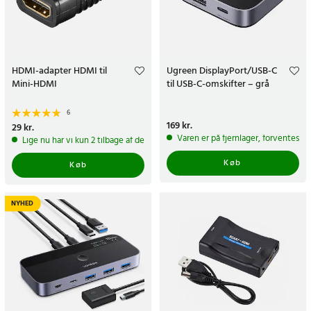
HDMI-adapter HDMI til
Ugreen DisplayPort/USB-C
Mini-HDMI
til USB-C-omskifter – grå
6
Pris
169 kr.
:
169 kr.
Pris
29 kr.
:
29 kr.
Varen er på fjernlager, forventes a
Lige nu har vi kun 2 tilbage af dette produkt
Køb
Køb
NYHED