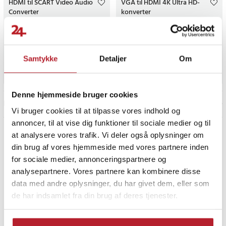
HDMI til SCART Video Audio
VGA til HDMI 4K Ultra HD-
Converter
konverter
12
5
Pris
129 kr.
:
129 kr.
Pris
199 kr.
:
199 kr.
Findes på lager, Leveres i løbet af 1-2 hverdage
Findes på lager, Leveres i løbet af 
Samtykke
Detaljer
Om
Køb
Køb
Denne hjemmeside bruger cookies
Prev
1
Næste
Vi bruger cookies til at tilpasse vores indhold og
annoncer, til at vise dig funktioner til sociale medier og til
at analysere vores trafik. Vi deler også oplysninger om
din brug af vores hjemmeside med vores partnere inden
for sociale medier, annonceringspartnere og
analysepartnere. Vores partnere kan kombinere disse
data med andre oplysninger, du har givet dem, eller som
de har indsamlet fra din brug af deres tjenester.