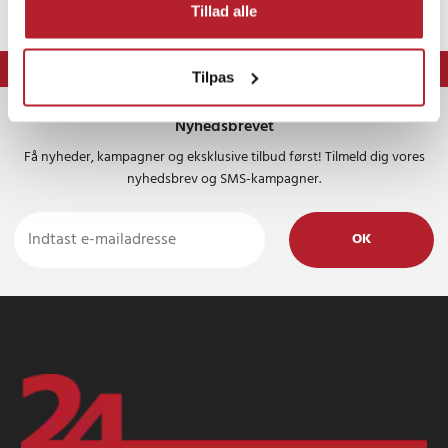
Tillad alle
⭐ Nem og sikker betaling med mobilepay og dankort
⭐ 365 dages fortrydelsesret
Tilpas
Nyhedsbrevet
Få nyheder, kampagner og eksklusive tilbud først! Tilmeld dig vores
nyhedsbrev og SMS-kampagner.
OK