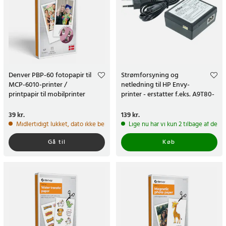
Denver PBP-60 fotopapir til
Strømforsyning og
MCP-6010-printer /
netledning til HP Envy-
printpapir til mobilprinter
printer - erstatter f.eks. A9T80-
60008
Pris
39 kr.
:
39 kr.
Pris
139 kr.
:
139 kr.
Midlertidigt lukket, dato ikke bekræftet
Lige nu har vi kun 2 tilbage af dett
Gå til
Køb