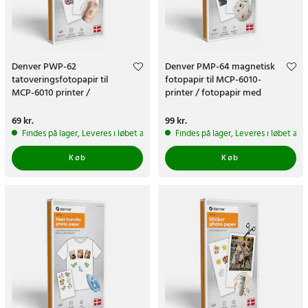
Denver PWP-62
Denver PMP-64 magnetisk
tatoveringsfotopapir til
fotopapir til MCP-6010-
MCP-6010 printer /
printer / fotopapir med
transferpapir /
magnetisk bagside
vandtransferpapir
Pris
69 kr.
:
69 kr.
Pris
99 kr.
:
99 kr.
Findes på lager, Leveres i løbet af 1-2 hverdage
Findes på lager, Leveres i løbet af 
Køb
Køb