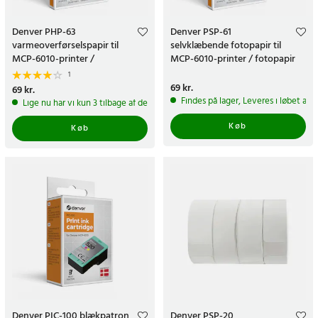
Denver PHP-63
Denver PSP-61
varmeoverførselspapir til
selvklæbende fotopapir til
MCP-6010-printer /
MCP-6010-printer / fotopapir
varmeoverførsel til tekstil
med klæbemiddel
1
Pris
69 kr.
:
69 kr.
Pris
69 kr.
:
69 kr.
Findes på lager, Leveres i løbet af 
Lige nu har vi kun 3 tilbage af dette produkt
Køb
Køb
Denver PIC-100 blækpatron
Denver PSP-20