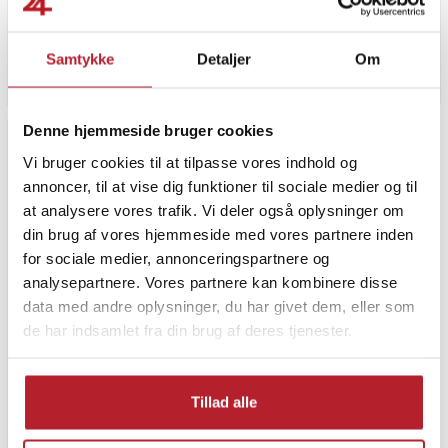
genopladelig mærkemaskine
1
Pris
39 kr.
:
39 kr.
Pris
149 kr.
:
149 kr.
Ej beställbar, återkom om 3-14 daga
Findes på lager, Leveres i løbet af 1-2 hverdage
Samtykke
Detaljer
Om
Gå til
Køb
Denne hjemmeside bruger cookies
Vi bruger cookies til at tilpasse vores indhold og
annoncer, til at vise dig funktioner til sociale medier og til
at analysere vores trafik. Vi deler også oplysninger om
din brug af vores hjemmeside med vores partnere inden
for sociale medier, annonceringspartnere og
analysepartnere. Vores partnere kan kombinere disse
data med andre oplysninger, du har givet dem, eller som
de har indsamlet fra din brug af deres tjenester.
USB 2.0-printerkabel A-B 1
meter
Tillad alle
13
Pris
26 kr.
:
26 kr.
Midlertidigt lukket, dato ikke bekræftet