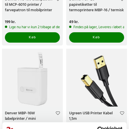
til MCP-6010 printer /
papiretiketter til
farvepatron til mobilprinter
termoprintere MBP-16 / termisk
klæbende etiketter
Pris
199 kr.
:
199 kr.
Pris
49 kr.
:
49 kr.
Lige nu har vi kun 2 tilbage af dette produkt
Findes på lager, Leveres i løbet af 
Køb
Køb
Denver MBP-16W
Ugreen USB Printer Kabel
labelprinter / mini
1,5m
termoprinter med Bluetooth /