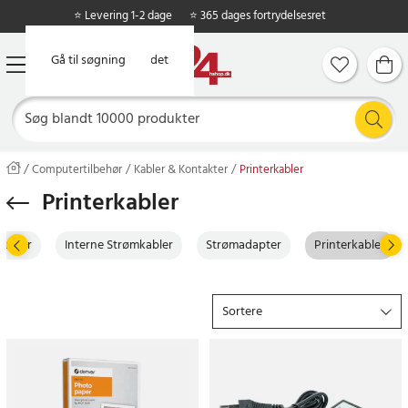
⭐ Levering 1-2 dage
⭐ 365 dages fortrydelsesret
Gå til hovedindholdet
Gå til søgning
Computertilbehør
Kabler & Kontakter
Printerkabler
Printerkabler
Kabler
Interne Strømkabler
Strømadapter
Printerkabler
Sortere