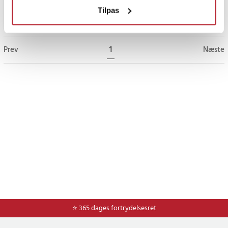
Tilpas
Gå til
Prev
1
Næste
⭐ 365 dages fortrydelsesret