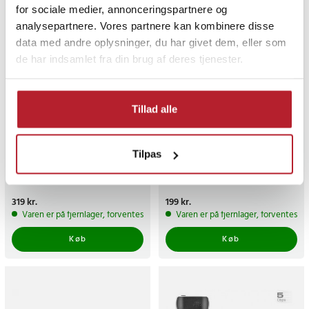
for sociale medier, annonceringspartnere og
analysepartnere. Vores partnere kan kombinere disse
data med andre oplysninger, du har givet dem, eller som
de har indsamlet fra din brug af deres tjenester.
Tillad alle
Delock 6-port USB-hub
Delock 4-port USB 3.2 Gen
Tilpas
med 4 x USB Type-A-stik og
1-hub med USB Type A-stik
2 x USB Type-C-stik
4x Type A-stik på siden
Pris
319 kr.
:
319 kr.
Pris
199 kr.
:
199 kr.
Varen er på fjernlager, forventes at blive sendt inden for 5-7 hverdage
Varen er på fjernlager, forventes a
Køb
Køb