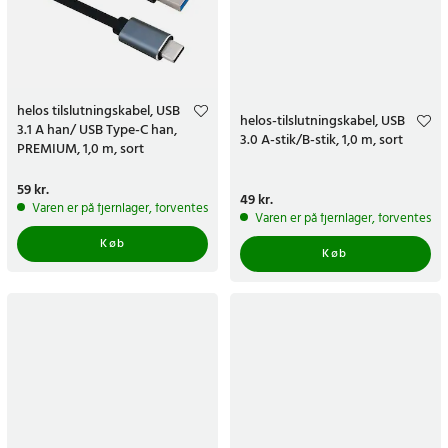
helos tilslutningskabel, USB
helos-tilslutningskabel, USB
3.1 A han/ USB Type-C han,
3.0 A-stik/B-stik, 1,0 m, sort
PREMIUM, 1,0 m, sort
Pris
59 kr.
:
59 kr.
Pris
49 kr.
:
49 kr.
Varen er på fjernlager, forventes at blive sendt inden for 5-7 hverdage
Varen er på fjernlager, forventes a
Køb
Køb