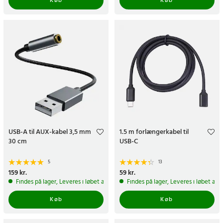
Køb
Køb
USB-A til AUX-kabel 3,5 mm
1.5 m forlængerkabel til
30 cm
USB-C
5
13
Pris
159 kr.
:
159 kr.
Pris
59 kr.
:
59 kr.
Findes på lager, Leveres i løbet af 1-2 hverdage
Findes på lager, Leveres i løbet af 
Køb
Køb