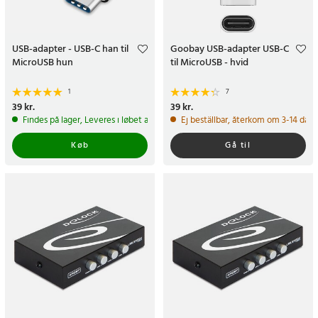
USB-adapter - USB-C han til
Goobay USB-adapter USB-C
MicroUSB hun
til MicroUSB - hvid
1
7
Pris
39 kr.
:
39 kr.
Pris
39 kr.
:
39 kr.
Findes på lager, Leveres i løbet af 1-2 hverdage
Ej beställbar, återkom om 3-14 daga
Køb
Gå til