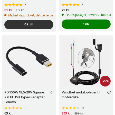
2
5
Nuværende pris
89 kr.
:
89 kr.
Tidligere
Pris
79 kr.
:
79 kr.
159 kr.
pris
:
159 kr.
Findes på lager, Leveres i løbet af 
Midlertidigt lukket, dato ikke bekræftet
Køb
Gå til
-
25
%
PD 100W 18,5-20V Square
Vandtæt mobiloplader til
Pin til USB Type-C-adapter
motorcykel
Lenovo
11
18
Pris
69 kr.
:
69 kr.
Nuværende pris
299 kr.
:
399 kr.