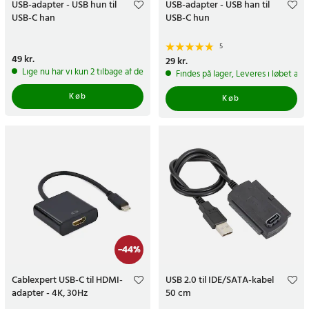
USB-adapter - USB hun til
USB-adapter - USB han til
USB-C han
USB-C hun
5
Pris
49 kr.
:
49 kr.
Pris
29 kr.
:
29 kr.
Lige nu har vi kun 2 tilbage af dette produkt
Findes på lager, Leveres i løbet af 
Køb
Køb
-
44
%
Cablexpert USB-C til HDMI-
USB 2.0 til IDE/SATA-kabel
adapter - 4K, 30Hz
50 cm