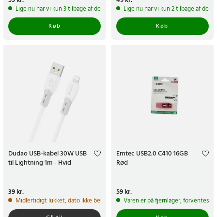
Pris
59 kr.
:
59 kr.
Pris
49 kr.
:
49 kr.
Lige nu har vi kun 3 tilbage af dette produkt
Lige nu har vi kun 2 tilbage af dett
Køb
Køb
Dudao USB-kabel 30W USB
Emtec USB2.0 C410 16GB
til Lightning 1m - Hvid
Rød
Pris
39 kr.
:
39 kr.
Pris
59 kr.
:
59 kr.
Midlertidigt lukket, dato ikke bekræftet
Varen er på fjernlager, forventes a