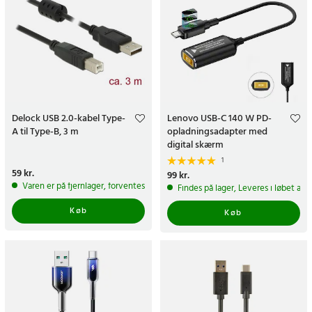
Delock USB 2.0-kabel Type-
Lenovo USB-C 140 W PD-
A til Type-B, 3 m
opladningsadapter med
digital skærm
1
Pris
59 kr.
:
59 kr.
Pris
99 kr.
:
99 kr.
Varen er på fjernlager, forventes at blive sendt inden for 5-7 hverdage
Findes på lager, Leveres i løbet af 
Køb
Køb