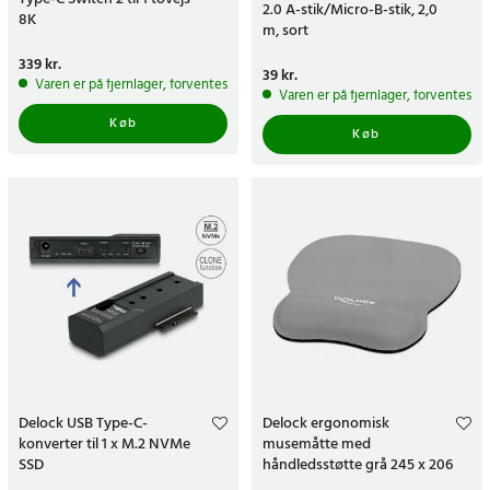
2.0 A-stik/Micro-B-stik, 2,0
8K
m, sort
Pris
339 kr.
:
339 kr.
Pris
39 kr.
:
39 kr.
Varen er på fjernlager, forventes at blive sendt inden for 5-7 hverdage
Varen er på fjernlager, forventes a
Køb
Køb
Delock USB Type-C-
Delock ergonomisk
konverter til 1 x M.2 NVMe
musemåtte med
SSD
håndledsstøtte grå 245 x 206
mm