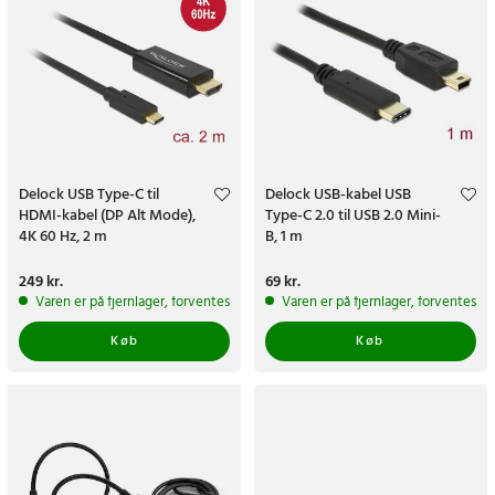
Delock USB Type-C til
Delock USB-kabel USB
HDMI-kabel (DP Alt Mode),
Type-C 2.0 til USB 2.0 Mini-
4K 60 Hz, 2 m
B, 1 m
Pris
249 kr.
:
249 kr.
Pris
69 kr.
:
69 kr.
Varen er på fjernlager, forventes at blive sendt inden for 5-7 hverdage
Varen er på fjernlager, forventes a
Køb
Køb