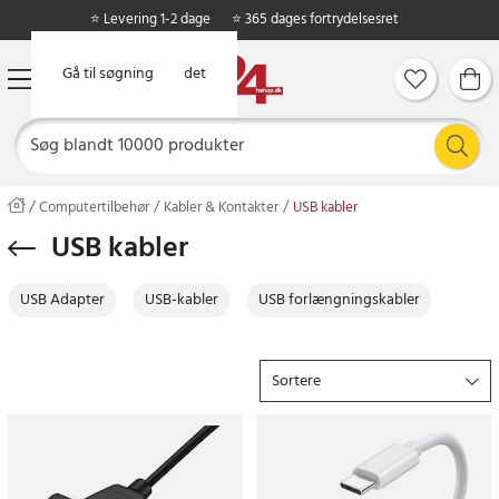
⭐ Levering 1-2 dage
⭐ 365 dages fortrydelsesret
Gå til hovedindholdet
Gå til søgning
Computertilbehør
Kabler & Kontakter
USB kabler
USB kabler
USB Adapter
USB-kabler
USB forlængningskabler
Sortere