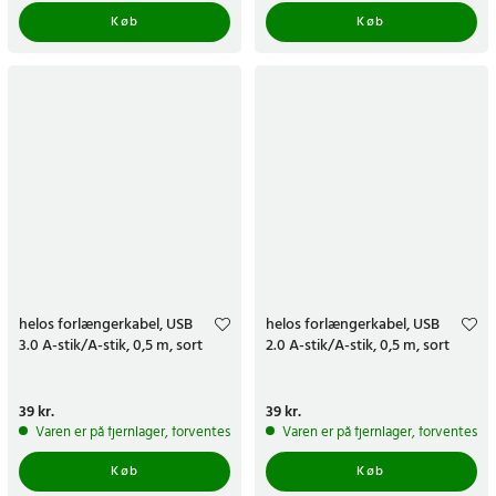
Køb
Køb
helos forlængerkabel, USB
helos forlængerkabel, USB
3.0 A-stik/A-stik, 0,5 m, sort
2.0 A-stik/A-stik, 0,5 m, sort
Pris
39 kr.
:
39 kr.
Pris
39 kr.
:
39 kr.
Varen er på fjernlager, forventes at blive sendt inden for 5-7 hverdage
Varen er på fjernlager, forventes a
Køb
Køb