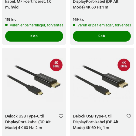
kabel, MFI-certificeret, 1,0
DisplayPort-kabel (DP Alt
m, hvid
Mode) 4K 60 Hz 1 m
Pris
119 kr.
:
119 kr.
Pris
169 kr.
:
169 kr.
Varen er på fjernlager, forventes at blive sendt inden for 5-7 hverdage
Varen er på fjernlager, forventes a
Køb
Køb
Delock USB Type-C til
Delock USB Type-C til
DisplayPort-kabel (DP Alt
DisplayPort-kabel (DP Alt
Mode) 4K 60 Hz, 2 m
Mode) 4K 60 Hz, 1 m