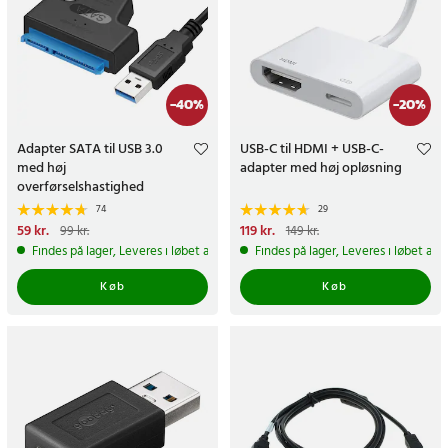
-
40
%
-
20
%
Adapter SATA til USB 3.0
USB-C til HDMI + USB-C-
med høj
adapter med høj opløsning
overførselshastighed
74
29
Nuværende pris
59 kr.
:
59 kr.
Tidligere
Nuværende pris
119 kr.
:
99 kr.
149 kr.
pris
:
99 kr.
119 kr.
Tidligere pris
:
149 kr.
Findes på lager, Leveres i løbet af 1-2 hverdage
Findes på lager, Leveres i løbet af 
Køb
Køb