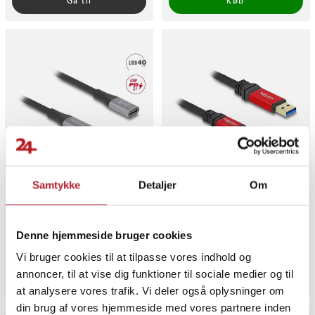
Gå til
Køb
Samtykke
Detaljer
Om
Delock USB 40 Gbps
Delock USB 10 Gbps-kabel
forlængerkabel USB Type-C
USB Type-A-stik til USB
han til hun P 2 m grå
Type-C-stik 3 m rød metal
Denne hjemmeside bruger cookies
Pris
139 kr.
:
139 kr.
Pris
129 kr.
:
129 kr.
Varen er på fjernlager, forventes at blive sendt inden for 5-7 hverdage
Varen er på fjernlager, forventes a
Vi bruger cookies til at tilpasse vores indhold og
annoncer, til at vise dig funktioner til sociale medier og til
Køb
Køb
at analysere vores trafik. Vi deler også oplysninger om
din brug af vores hjemmeside med vores partnere inden