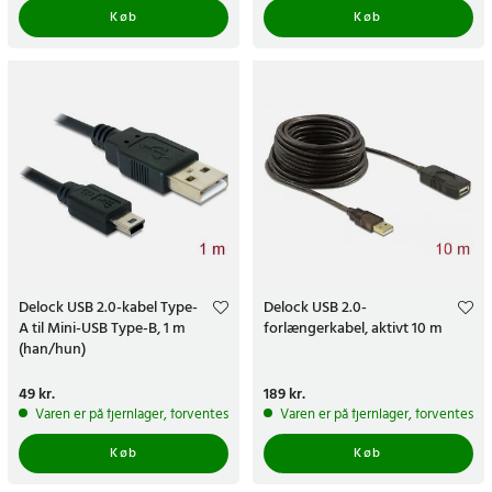
Køb
Køb
Delock USB 2.0-kabel Type-
Delock USB 2.0-
A til Mini-USB Type-B, 1 m
forlængerkabel, aktivt 10 m
(han/hun)
Pris
49 kr.
:
49 kr.
Pris
189 kr.
:
189 kr.
Varen er på fjernlager, forventes at blive sendt inden for 5-7 hverdage
Varen er på fjernlager, forventes a
Køb
Køb