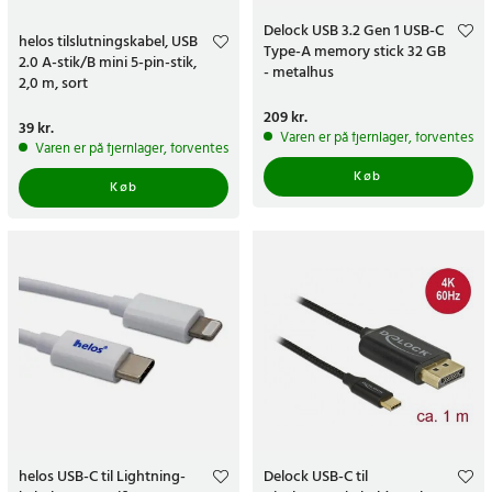
Delock USB 3.2 Gen 1 USB-C
helos tilslutningskabel, USB
Type-A memory stick 32 GB
2.0 A-stik/B mini 5-pin-stik,
- metalhus
2,0 m, sort
Pris
209 kr.
:
209 kr.
Pris
39 kr.
:
39 kr.
Varen er på fjernlager, forventes a
Varen er på fjernlager, forventes at blive sendt inden for 5-7 hverdage
Køb
Køb
helos USB-C til Lightning-
Delock USB-C til