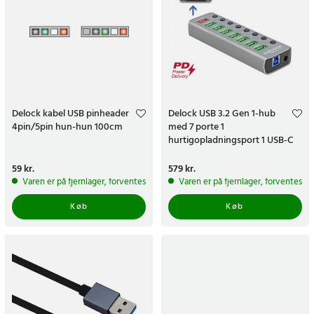
Delock kabel USB pinheader
Delock USB 3.2 Gen 1-hub
4pin/5pin hun-hun 100cm
med 7 porte 1
hurtigopladningsport 1 USB-C
PD 3.0-port
Pris
59 kr.
:
59 kr.
Pris
579 kr.
:
579 kr.
Varen er på fjernlager, forventes at blive sendt inden for 5-7 hverdage
Varen er på fjernlager, forventes a
Køb
Køb