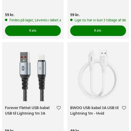
Pris
59 kr.
:
59 kr.
Pris
59 kr.
:
59 kr.
Findes på lager, Leveres i løbet af 1-2 hverdage
Lige nu har vi kun 3 tilbage af dett
Køb
Køb
Forever Flettet USB-kabel
BWOO USB-kabel 3A USB til
USB til Lightning 1m 3A
Lightning 1m - Hvid