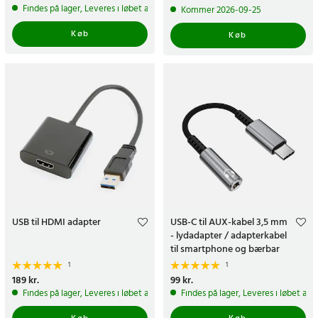
299 kr.
Tidligere pris
:
399 kr.
Findes på lager, Leveres i løbet af 1-2 hverdage
Kommer 2026-09-25
Køb
Køb
USB til HDMI adapter
USB-C til AUX-kabel 3,5 mm
- lydadapter / adapterkabel
til smartphone og bærbar
computer
1
1
Pris
189 kr.
:
189 kr.
Pris
99 kr.
:
99 kr.
Findes på lager, Leveres i løbet af 1-2 hverdage
Findes på lager, Leveres i løbet af 