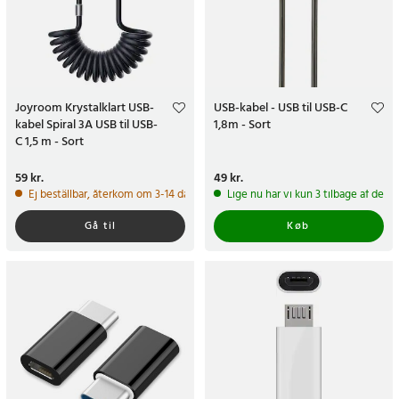
Joyroom Krystalklart USB-
USB-kabel - USB til USB-C
kabel Spiral 3A USB til USB-
1,8m - Sort
C 1,5 m - Sort
Pris
59 kr.
:
59 kr.
Pris
49 kr.
:
49 kr.
Ej beställbar, återkom om 3-14 dagar
Lige nu har vi kun 3 tilbage af dett
Gå til
Køb