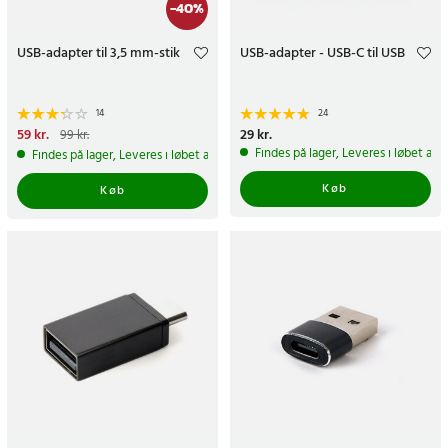
-
40
%
USB-adapter til 3,5 mm-stik
USB-adapter - USB-C til USB
14
24
Nuværende pris
59 kr.
:
59 kr.
Tidligere
Pris
29 kr.
:
29 kr.
99 kr.
pris
:
99 kr.
Findes på lager, Leveres i løbet af 
Findes på lager, Leveres i løbet af 1-2 hverdage
Køb
Køb