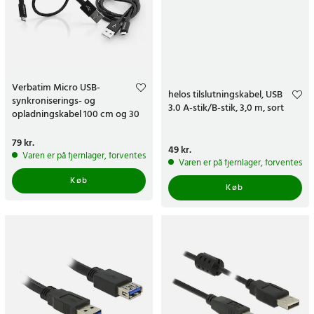
Verbatim Micro USB-
helos tilslutningskabel, USB
synkroniserings- og
3.0 A-stik/B-stik, 3,0 m, sort
opladningskabel 100 cm og 30
cm sort (pakke med 2)
Pris
79 kr.
:
79 kr.
Pris
49 kr.
:
49 kr.
Varen er på fjernlager, forventes at blive sendt inden for 5-7 hverdage
Varen er på fjernlager, forventes a
Køb
Køb