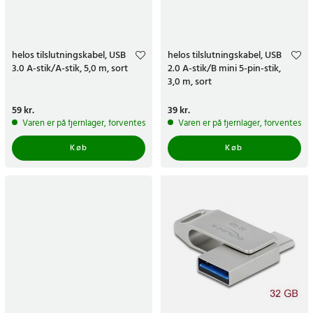
helos tilslutningskabel, USB
helos tilslutningskabel, USB
3.0 A-stik/A-stik, 5,0 m, sort
2.0 A-stik/B mini 5-pin-stik,
3,0 m, sort
Pris
59 kr.
:
59 kr.
Pris
39 kr.
:
39 kr.
Varen er på fjernlager, forventes at blive sendt inden for 5-7 hverdage
Varen er på fjernlager, forventes a
Køb
Køb