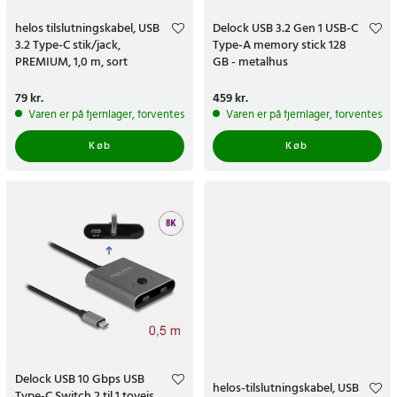
helos tilslutningskabel, USB
Delock USB 3.2 Gen 1 USB-C
3.2 Type-C stik/jack,
Type-A memory stick 128
PREMIUM, 1,0 m, sort
GB - metalhus
Pris
79 kr.
:
79 kr.
Pris
459 kr.
:
459 kr.
Varen er på fjernlager, forventes at blive sendt inden for 5-7 hverdage
Varen er på fjernlager, forventes a
Køb
Køb
Delock USB 10 Gbps USB
helos-tilslutningskabel, USB
Type-C Switch 2 til 1 tovejs