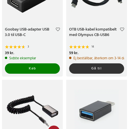
Goobay USB-adapter USB
OTB USB-kabel kompatibelt
3.0 til USB-C
med Olympus CB-USB6
3
14
Pris
39 kr.
:
39 kr.
Pris
59 kr.
:
59 kr.
Sidste eksemplar
Ej beställbar, återkom om 3-14 daga
Køb
Gå til