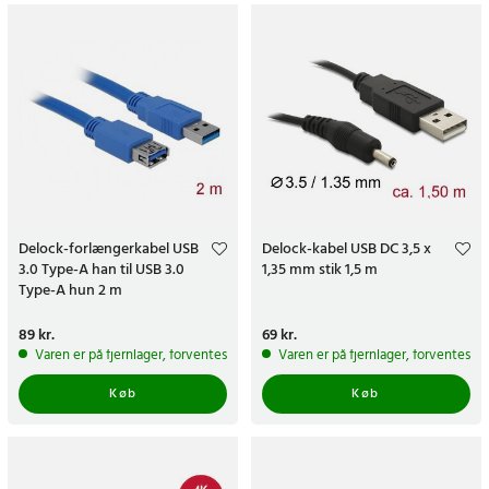
Delock-forlængerkabel USB
Delock-kabel USB DC 3,5 x
3.0 Type-A han til USB 3.0
1,35 mm stik 1,5 m
Type-A hun 2 m
Pris
89 kr.
:
89 kr.
Pris
69 kr.
:
69 kr.
Varen er på fjernlager, forventes at blive sendt inden for 5-7 hverdage
Varen er på fjernlager, forventes a
Køb
Køb