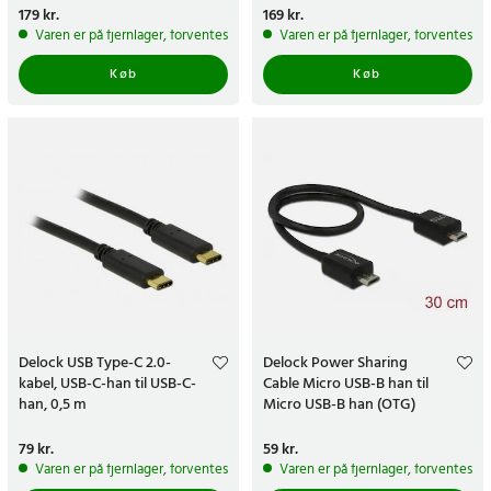
Pris
179 kr.
:
179 kr.
Pris
169 kr.
:
169 kr.
Varen er på fjernlager, forventes at blive sendt inden for 5-7 hverdage
Varen er på fjernlager, forventes a
Køb
Køb
Delock USB Type-C 2.0-
Delock Power Sharing
kabel, USB-C-han til USB-C-
Cable Micro USB-B han til
han, 0,5 m
Micro USB-B han (OTG)
Pris
79 kr.
:
79 kr.
Pris
59 kr.
:
59 kr.
Varen er på fjernlager, forventes at blive sendt inden for 5-7 hverdage
Varen er på fjernlager, forventes a