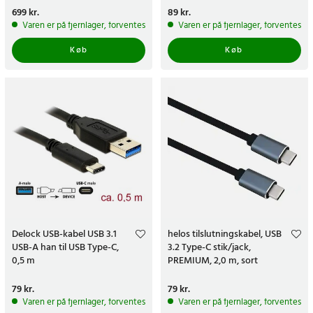
Pris
699 kr.
:
699 kr.
Pris
89 kr.
:
89 kr.
Varen er på fjernlager, forventes at blive sendt inden for 5-7 hverdage
Varen er på fjernlager, forventes a
Køb
Køb
Delock USB-kabel USB 3.1
helos tilslutningskabel, USB
USB-A han til USB Type-C,
3.2 Type-C stik/jack,
0,5 m
PREMIUM, 2,0 m, sort
Pris
79 kr.
:
79 kr.
Pris
79 kr.
:
79 kr.
Varen er på fjernlager, forventes at blive sendt inden for 5-7 hverdage
Varen er på fjernlager, forventes a