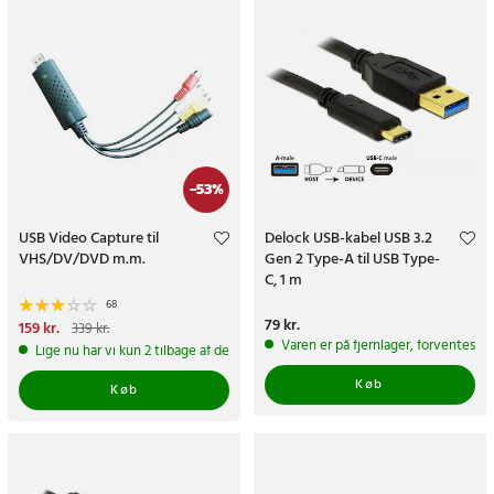
-
53
%
USB Video Capture til
Delock USB-kabel USB 3.2
VHS/DV/DVD m.m.
Gen 2 Type-A til USB Type-
C, 1 m
68
Pris
79 kr.
:
79 kr.
Nuværende pris
159 kr.
:
339 kr.
159 kr.
Tidligere pris
:
339 kr.
Varen er på fjernlager, forventes a
Lige nu har vi kun 2 tilbage af dette produkt
Køb
Køb