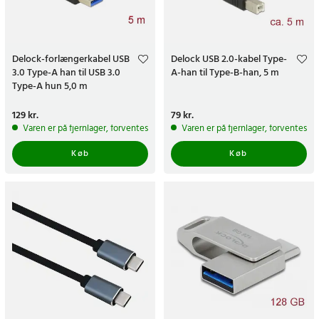
Delock-forlængerkabel USB
Delock USB 2.0-kabel Type-
3.0 Type-A han til USB 3.0
A-han til Type-B-han, 5 m
Type-A hun 5,0 m
Pris
129 kr.
:
129 kr.
Pris
79 kr.
:
79 kr.
Varen er på fjernlager, forventes at blive sendt inden for 5-7 hverdage
Varen er på fjernlager, forventes a
Køb
Køb