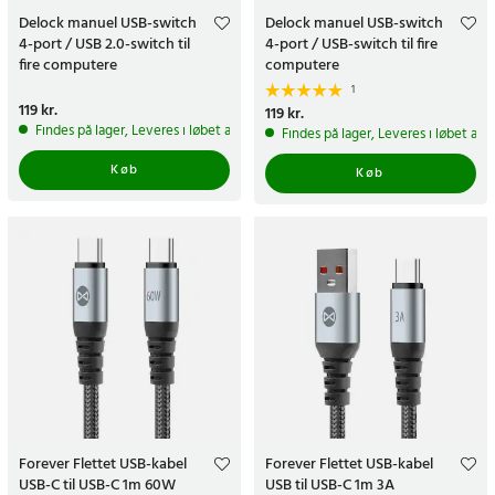
Delock manuel USB-switch
Delock manuel USB-switch
4-port / USB 2.0-switch til
4-port / USB-switch til fire
fire computere
computere
1
Pris
119 kr.
:
119 kr.
Pris
119 kr.
:
119 kr.
Findes på lager, Leveres i løbet af 1-2 hverdage
Findes på lager, Leveres i løbet af 
Køb
Køb
Forever Flettet USB-kabel
Forever Flettet USB-kabel
USB-C til USB-C 1m 60W
USB til USB-C 1m 3A