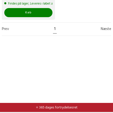
pris
:
69 kr.
Findes på lager, Leveres i løbet af 1-2 hverdage
Køb
Prev
1
Næste
⭐ Nem og sikker betaling med mobilepay og dankort
⭐ 365 dages fortrydelsesret