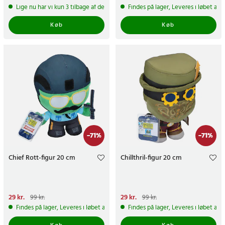
pris
:
89 kr.
pris
:
99 kr.
Lige nu har vi kun 3 tilbage af dette produkt
Findes på lager, Leveres i løbet af 
Køb
Køb
-
71
%
-
71
%
Chief Rott-figur 20 cm
Chillthril-figur 20 cm
Nuværende pris
29 kr.
:
29 kr.
Tidligere
Nuværende pris
29 kr.
:
29 kr.
Tidligere
99 kr.
99 kr.
pris
:
99 kr.
pris
:
99 kr.
Findes på lager, Leveres i løbet af 1-2 hverdage
Findes på lager, Leveres i løbet af 