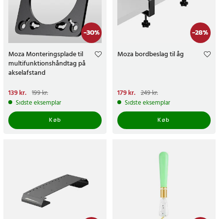
-
30
%
-
28
%
Moza Monteringsplade til
Moza bordbeslag til åg
multifunktionshåndtag på
akselafstand
Nuværende pris
139 kr.
:
Nuværende pris
179 kr.
:
199 kr.
249 kr.
139 kr.
Tidligere pris
:
199 kr.
179 kr.
Tidligere pris
:
249 kr.
Sidste eksemplar
Sidste eksemplar
Køb
Køb