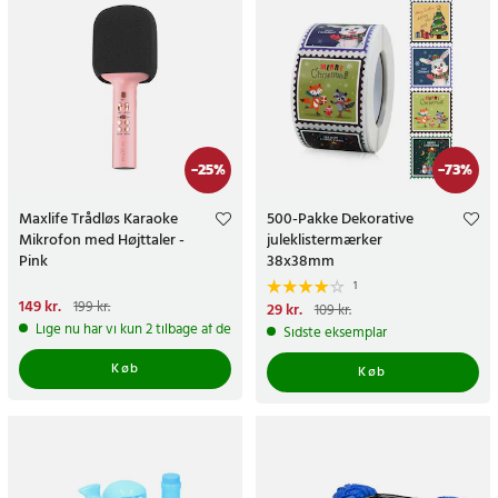
-
25
%
-
73
%
Maxlife Trådløs Karaoke
500-Pakke Dekorative
Mikrofon med Højttaler -
juleklistermærker
Pink
38x38mm
1
Nuværende pris
149 kr.
:
199 kr.
Nuværende pris
29 kr.
:
29 kr.
Tidligere
109 kr.
149 kr.
Tidligere pris
:
199 kr.
pris
:
109 kr.
Lige nu har vi kun 2 tilbage af dette produkt
Sidste eksemplar
Køb
Køb