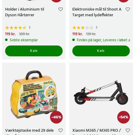
Holder i Aluminium til
Elektroniske mål til Shoot A
Dyson Hårtørrer
Target med lydeffekter
2
2
Nuværende pris
119 kr.
:
Nuværende pris
119 kr.
:
309 kr.
139 kr.
119 kr.
Tidligere pris
:
309 kr.
119 kr.
Tidligere pris
:
139 kr.
Sidste eksemplar
Findes på lager, Leveres i løbet af 
Køb
Køb
-
46
%
-
54
%
Værktøjstaske med 29 dele
Xiaomi M365 / M365 PRO /