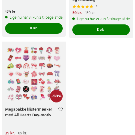
4
Pris
179 kr.
:
179 kr.
Nuværende pris
59 kr.
:
59 kr.
Tidligere
159 kr.
pris
:
159 kr.
Lige nu har vi kun 3 tilbage af dette produkt
Lige nu har vi kun 3 tilbage af dett
Køb
Køb
-
58
%
Megapakke klistermærker
med All Hearts Day-motiv
Nuværende pris
29 kr.
:
29 kr.
Tidligere
69 kr.