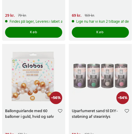
Nuværende pris
29 kr.
:
29 kr.
Tidligere
Nuværende pris
69 kr.
:
69 kr.
Tidligere
79 kr.
169 kr.
pris
:
79 kr.
pris
:
169 kr.
Findes på lager, Leveres i løbet af 1-2 hverdage
Lige nu har vi kun 2 tilbage af dett
Køb
Køb
-
56
%
-
54
%
Ballonguirlande med 60
Uparfumeret sand til DIY-
balloner i guld, hvid og sølv
støbning af stearinlys