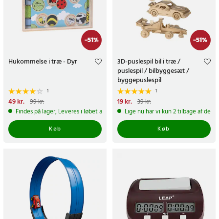
-
51
%
-
51
%
Hukommelse i træ - Dyr
3D-puslespil bil i træ /
puslespil / bilbyggesæt /
byggepuslespil
1
1
Nuværende pris
49 kr.
:
49 kr.
Tidligere
Nuværende pris
19 kr.
:
19 kr.
Tidligere
99 kr.
39 kr.
pris
:
99 kr.
pris
:
39 kr.
Findes på lager, Leveres i løbet af 1-2 hverdage
Lige nu har vi kun 2 tilbage af dett
Køb
Køb