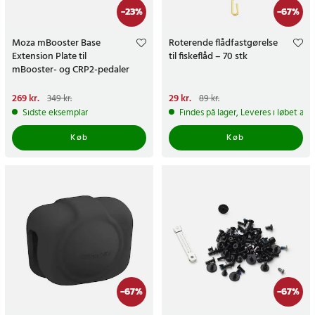
-
23
%
-
67
%
Moza mBooster Base
Roterende flådfastgørelse
Extension Plate til
til fiskeflåd – 70 stk
mBooster- og CRP2-pedaler
Nuværende pris
269 kr.
:
Nuværende pris
29 kr.
:
29 kr.
Tidligere
349 kr.
89 kr.
269 kr.
Tidligere pris
:
349 kr.
pris
:
89 kr.
Sidste eksemplar
Findes på lager, Leveres i løbet af 
Køb
Køb
-
67
%
-
67
%