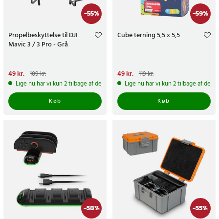
-
55
%
-
59
%
Propelbeskyttelse til DJI
Cube terning 5,5 x 5,5
Mavic 3 / 3 Pro - Grå
Nuværende pris
49 kr.
:
49 kr.
Tidligere
Nuværende pris
49 kr.
:
49 kr.
Tidligere
109 kr.
119 kr.
pris
:
109 kr.
pris
:
119 kr.
Lige nu har vi kun 2 tilbage af dette produkt
Lige nu har vi kun 2 tilbage af dett
Køb
Køb
-
58
%
-
55
%