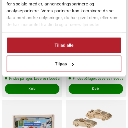
for sociale medier, annonceringspartnere og
analysepartnere. Vores partnere kan kombinere disse
data med andre oplysninger, du har givet dem, eller som
de har indsamlet fra din brug af deres tjenester.
-
61
%
-
33
%
Tillad alle
Sammenklappelig ring til
Eddy Toys Bilbane 12 dele
Ninebot 20 / F25 / F30 /
F40
Tilpas
Nuværende pris
19 kr.
:
19 kr.
Tidligere
Nuværende pris
159 kr.
:
49 kr.
239 kr.
pris
:
49 kr.
159 kr.
Tidligere pris
:
239 kr.
Findes på lager, Leveres i løbet af 1-2 hverdage
Findes på lager, Leveres i løbet af 
Køb
Køb