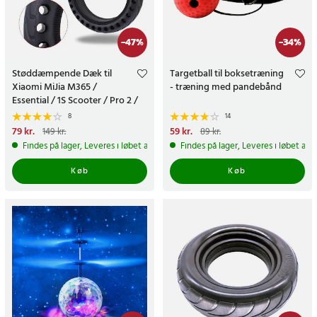
-
47
%
-
34
%
Støddæmpende Dæk til
Targetball til boksetræning
Xiaomi MiJia M365 /
- træning med pandebånd
Essential / 1S Scooter / Pro 2 /
Xiaomi Mi Electric Scooter 3
8
14
Nuværende pris
79 kr.
:
79 kr.
Tidligere
Nuværende pris
59 kr.
:
59 kr.
Tidligere
149 kr.
89 kr.
pris
:
149 kr.
pris
:
89 kr.
Findes på lager, Leveres i løbet af 1-2 hverdage
Findes på lager, Leveres i løbet af 
Køb
Køb