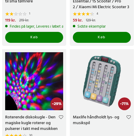
til små tømrere
Essential / 1S Scooter / Pro
2 / Xiaomi Mi Electric Scooter 3
Scooter Reflexstrips
1
4
Nuværende pris
119 kr.
:
Nuværende pris
59 kr.
:
59 kr.
Tidligere
219 kr.
129 kr.
119 kr.
Tidligere pris
:
219 kr.
pris
:
129 kr.
Findes på lager, Leveres i løbet af 1-2 hverdage
Sidste eksemplar
Køb
Køb
-
29
%
-
71
%
Roterende diskokugle - Den
Maxlife håndholdt lys- og
magiske kugle roterer og
musikspil
pulserer i takt med musikken
30