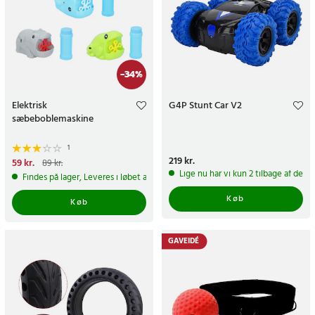
-
34
%
Elektrisk
G4P Stunt Car V2
sæbeboblemaskine
1
Pris
219 kr.
:
219 kr.
Nuværende pris
59 kr.
:
59 kr.
Tidligere
89 kr.
pris
:
89 kr.
Lige nu har vi kun 2 tilbage af dett
Findes på lager, Leveres i løbet af 1-2 hverdage
Køb
Køb
GAVEIDÉ