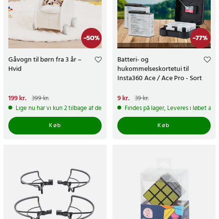
-
50
%
-
77
%
Gåvogn til børn fra 3 år –
Batteri- og
Hvid
hukommelseskortetui til
Insta360 Ace / Ace Pro - Sort
Nuværende pris
199 kr.
:
Nuværende pris
9 kr.
:
9 kr.
Tidligere
399 kr.
39 kr.
199 kr.
Tidligere pris
:
399 kr.
pris
:
39 kr.
Lige nu har vi kun 2 tilbage af dette produkt
Findes på lager, Leveres i løbet af 
Køb
Køb