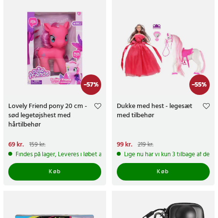
-
57
%
-
55
%
Lovely Friend pony 20 cm -
Dukke med hest - legesæt
sød legetøjshest med
med tilbehør
hårtilbehør
Nuværende pris
69 kr.
:
69 kr.
Tidligere
Nuværende pris
99 kr.
:
99 kr.
Tidligere
159 kr.
219 kr.
pris
:
159 kr.
pris
:
219 kr.
Findes på lager, Leveres i løbet af 1-2 hverdage
Lige nu har vi kun 3 tilbage af dett
Køb
Køb