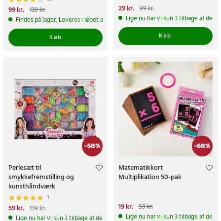
Nuværende pris
29 kr.
:
29 kr.
Tidligere
99 kr.
Nuværende pris
99 kr.
:
99 kr.
Tidligere
139 kr.
pris
:
99 kr.
pris
:
139 kr.
Lige nu har vi kun 3 tilbage af dett
Findes på lager, Leveres i løbet af 1-2 hverdage
Køb
Køb
-
58
%
-
68
%
Perlesæt til
Matematikkort
smykkefremstilling og
Multiplikation 50-pak
kunsthåndværk
1
Nuværende pris
19 kr.
:
19 kr.
Tidligere
59 kr.
Nuværende pris
59 kr.
:
59 kr.
Tidligere
139 kr.
pris
:
59 kr.
pris
:
139 kr.
Lige nu har vi kun 3 tilbage af dett
Lige nu har vi kun 3 tilbage af dette produkt