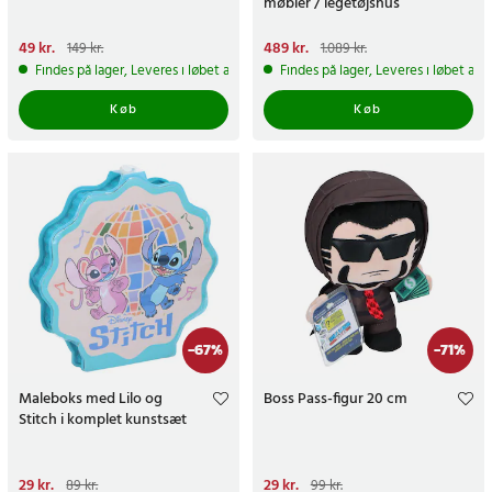
møbler / legetøjshus
Nuværende pris
49 kr.
:
49 kr.
Tidligere
Nuværende pris
489 kr.
:
149 kr.
1.089 kr.
pris
:
149 kr.
489 kr.
Tidligere pris
:
1.089 kr.
Findes på lager, Leveres i løbet af 1-2 hverdage
Findes på lager, Leveres i løbet af 
Køb
Køb
-
67
%
-
71
%
Maleboks med Lilo og
Boss Pass-figur 20 cm
Stitch i komplet kunstsæt
Nuværende pris
29 kr.
:
29 kr.
Tidligere
Nuværende pris
29 kr.
:
29 kr.
Tidligere
89 kr.
99 kr.