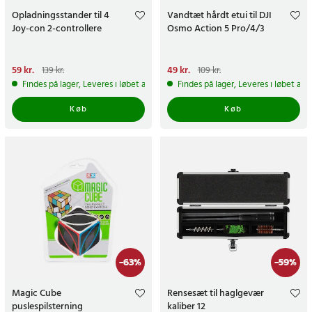
Opladningsstander til 4
Vandtæt hårdt etui til DJI
Joy-con 2-controllere
Osmo Action 5 Pro/4/3
Nuværende pris
59 kr.
:
59 kr.
Tidligere
Nuværende pris
49 kr.
:
49 kr.
Tidligere
139 kr.
109 kr.
pris
:
139 kr.
pris
:
109 kr.
Findes på lager, Leveres i løbet af 1-2 hverdage
Findes på lager, Leveres i løbet af 
Køb
Køb
-
63
%
-
59
%
Magic Cube
Rensesæt til haglgevær
puslespilsterning
kaliber 12