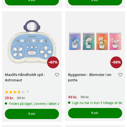
Køb
Køb
-
67
%
-
59
%
Maxlife Håndholdt spil -
Byggesten - Blomster i en
Astronaut
potte
1
Nuværende pris
49 kr.
:
49 kr.
Tidligere
119 kr.
Nuværende pris
29 kr.
:
29 kr.
Tidligere
89 kr.
pris
:
119 kr.
pris
:
89 kr.
Lige nu har vi kun 3 tilbage af dett
Findes på lager, Leveres i løbet af 1-2 hverdage
Køb
Køb