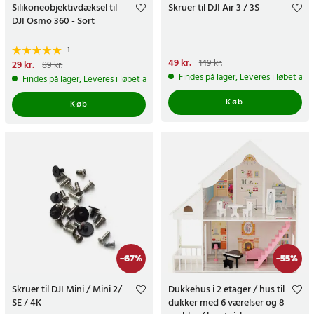
Silikoneobjektivdæksel til
Skruer til DJI Air 3 / 3S
DJI Osmo 360 - Sort
1
Nuværende pris
49 kr.
:
49 kr.
Tidligere
149 kr.
Nuværende pris
29 kr.
:
29 kr.
Tidligere
89 kr.
pris
:
149 kr.
pris
:
89 kr.
Findes på lager, Leveres i løbet af 
Findes på lager, Leveres i løbet af 1-2 hverdage
Køb
Køb
-
67
%
-
55
%
Skruer til DJI Mini / Mini 2/
Dukkehus i 2 etager / hus til
SE / 4K
dukker med 6 værelser og 8