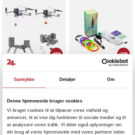
-
65
%
-
32
%
Air Drop System til DJI Air
3Doodler Flow 3D-penne-
3S / Air 3 - Jævnt
sæt med 8 farver og
belastningsfald til flere
justerbar flowhastighed
Samtykke
Detaljer
Om
anvendelser
1
Nuværende pris
699 kr.
:
1.029 kr.
Nuværende pris
149 kr.
:
429 kr.
699 kr.
Tidligere pris
:
1.029 kr.
149 kr.
Tidligere pris
:
429 kr.
Lige nu har vi kun 2 tilbage af dett
Findes på lager, Leveres i løbet af 1-2 hverdage
Denne hjemmeside bruger cookies
Køb
Køb
Vi bruger cookies til at tilpasse vores indhold og
annoncer, til at vise dig funktioner til sociale medier og til
at analysere vores trafik. Vi deler også oplysninger om
din brug af vores hjemmeside med vores partnere inden