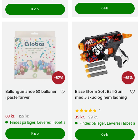
Køb
Køb
-
57
%
-
61
%
Ballonguirlande 60 balloner
Blaze Storm Soft Ball Gun
i pastelfarver
med 5 skud og nem ladning
1
Nuværende pris
69 kr.
:
69 kr.
Tidligere
159 kr.
Nuværende pris
39 kr.
:
39 kr.
Tidligere
99 kr.
pris
:
159 kr.
pris
:
99 kr.
Findes på lager, Leveres i løbet af 1-2 hverdage
Findes på lager, Leveres i løbet af 
Køb
Køb