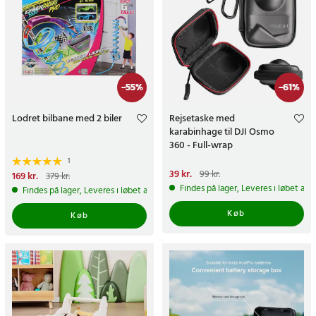
-
55
%
-
61
%
Lodret bilbane med 2 biler
Rejsetaske med
karabinhage til DJI Osmo
360 - Full-wrap
1
Nuværende pris
39 kr.
:
39 kr.
Tidligere
99 kr.
Nuværende pris
169 kr.
:
379 kr.
pris
:
99 kr.
169 kr.
Tidligere pris
:
379 kr.
Findes på lager, Leveres i løbet af 
Findes på lager, Leveres i løbet af 1-2 hverdage
Køb
Køb