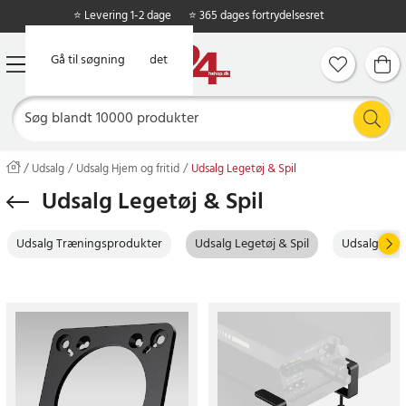
⭐ Levering 1-2 dage
⭐ 365 dages fortrydelsesret
Gå til hovedindholdet
Gå til søgning
Udsalg
Udsalg Hjem og fritid
Udsalg Legetøj & Spil
Udsalg Legetøj & Spil
Udsalg Træningsprodukter
Udsalg Legetøj & Spil
Udsalg Pers