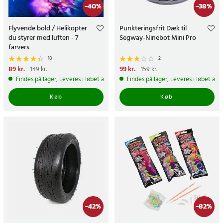
-
40
%
-
38
%
Flyvende bold / Helikopter
Punkteringsfrit Dæk til
du styrer med luften - 7
Segway-Ninebot Mini Pro
farvers
18
2
Nuværende pris
89 kr.
:
89 kr.
Tidligere
Nuværende pris
99 kr.
:
99 kr.
Tidligere
149 kr.
159 kr.
pris
:
149 kr.
pris
:
159 kr.
Findes på lager, Leveres i løbet af 1-2 hverdage
Findes på lager, Leveres i løbet af 
Køb
Køb
-
42
%
-
82
%