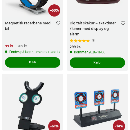
-
53
%
Magnetisk racerbane med
Digitalt skakur – skaktimer
bil
/ timer med display og
alarm
15
Nuværende pris
99 kr.
:
99 kr.
Tidligere
209 kr.
Pris
299 kr.
:
299 kr.
pris
:
209 kr.
Findes på lager, Leveres i løbet af 1-2 hverdage
Kommer 2026-11-06
Køb
Køb
-
61
%
-
14
%