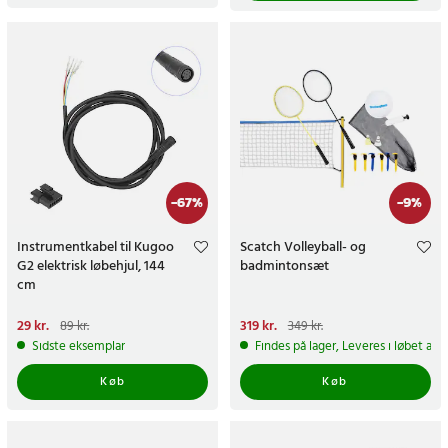
-
67
%
-
9
%
Instrumentkabel til Kugoo
Scatch Volleyball- og
G2 elektrisk løbehjul, 144
badmintonsæt
cm
Nuværende pris
29 kr.
:
29 kr.
Tidligere
Nuværende pris
319 kr.
:
89 kr.
349 kr.
pris
:
89 kr.
319 kr.
Tidligere pris
:
349 kr.
Sidste eksemplar
Findes på lager, Leveres i løbet af 
Køb
Køb