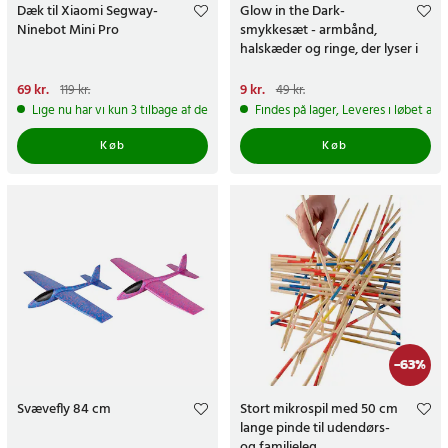
Dæk til Xiaomi Segway-
Glow in the Dark-
Ninebot Mini Pro
smykkesæt - armbånd,
halskæder og ringe, der lyser i
mørket
Nuværende pris
69 kr.
:
69 kr.
Tidligere
Nuværende pris
9 kr.
:
9 kr.
Tidligere
119 kr.
49 kr.
pris
:
119 kr.
pris
:
49 kr.
Lige nu har vi kun 3 tilbage af dette produkt
Findes på lager, Leveres i løbet af 
Køb
Køb
-
63
%
Svævefly 84 cm
Stort mikrospil med 50 cm
lange pinde til udendørs-
og familieleg