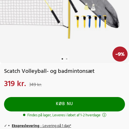
-
9
%
Scatch Volleyball- og badmintonsæt
319 kr.
Nuværende pris
:
319 kr.
Tidligere pris
:
349 kr.
349 kr.
KØB NU
Findes på lager, Leveres i løbet af 1-2 hverdage
Ekspreslevering
- Levering på 1 dag*