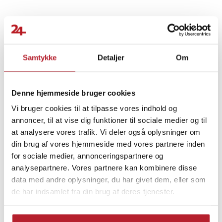
Specifikation
- Inkluderet tilbehør: Net, 2 volleyballs, 2 badmintonketchere, 2
badmintonbolde, 6 pinde, 1 taske
Finde gode tilbud
- Anbefalet alder: 8 år og opefter
Article number
:
106097
Samtykke
Detaljer
Om
Legetøj
Udsalg 200kr & mere
Sport & Træning
Sportsprodukter
Denne hjemmeside bruger cookies
Vi bruger cookies til at tilpasse vores indhold og
Udsalg Legetøj & Spil
Fritid & Legetøj
annoncer, til at vise dig funktioner til sociale medier og til
at analysere vores trafik. Vi deler også oplysninger om
din brug af vores hjemmeside med vores partnere inden
for sociale medier, annonceringspartnere og
analysepartnere. Vores partnere kan kombinere disse
data med andre oplysninger, du har givet dem, eller som
de har indsamlet fra din brug af deres tjenester.