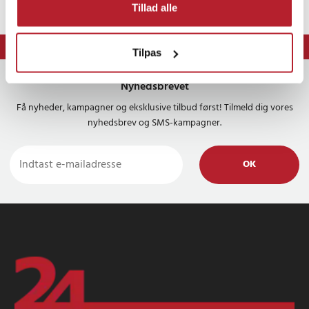
Tillad alle
⭐ 365 dages fortrydelsesret
Tilpas
Nyhedsbrevet
Få nyheder, kampagner og eksklusive tilbud først! Tilmeld dig vores
nyhedsbrev og SMS-kampagner.
OK