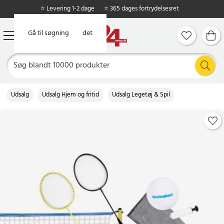
⭐ Levering 1-2 dage
⭐ 365 dages fortrydelsesret
Gå til hovedindholdet
Gå til søgning
Udsalg
Udsalg Hjem og fritid
Udsalg Legetøj & Spil