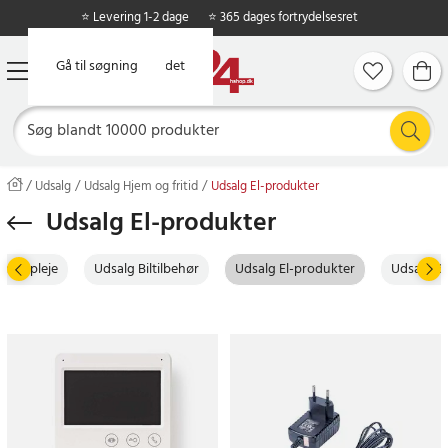
⭐ Levering 1-2 dage
⭐ 365 dages fortrydelsesret
Gå til hovedindholdet
Gå til søgning
Udsalg
Udsalg Hjem og fritid
Udsalg El-produkter
Udsalg El-produkter
nlig pleje
Udsalg Biltilbehør
Udsalg El-produkter
Udsalg B