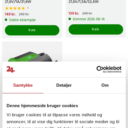
21,6V/1A/21,6W
21,6V/1,5A/32,4W
1
Nuværende pris
139 kr.
:
249 kr.
Nuværende pris
149 kr.
:
249 kr.
139 kr.
Tidligere pris
:
249 kr.
149 kr.
Tidligere pris
:
249 kr.
Kommer 2026-08-14
Sidste eksemplar
Køb
Køb
Samtykke
Detaljer
Om
-
10
%
Deltaco Smart Home-
Denne hjemmeside bruger cookies
kontakt til udendørs brug
Vi bruger cookies til at tilpasse vores indhold og
annoncer, til at vise dig funktioner til sociale medier og til
9