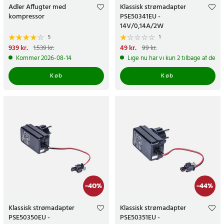
Adler Affugter med
Klassisk strømadapter
kompressor
PSE50341EU -
14V/0,14A/2W
5
1
Nuværende pris
939 kr.
:
Nuværende pris
49 kr.
:
49 kr.
Tidligere
1.539 kr.
99 kr.
939 kr.
Tidligere pris
:
1.539 kr.
pris
:
99 kr.
Kommer 2026-08-14
Lige nu har vi kun 2 tilbage af dett
Køb
Køb
-
40
%
-
44
%
Klassisk strømadapter
Klassisk strømadapter
PSE50350EU -
PSE50351EU -