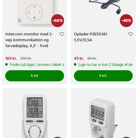
-
68
%
-
45
%
Intercom-monitor med 2-
Oplader PSE50381
vejs kommunikation og
5,5V/0,5A
farvedisplay, 4,3" - hvid
Nuværende pris
189 kr.
:
Nuværende pris
49 kr.
:
49 kr.
Tidligere
599 kr.
89 kr.
189 kr.
Tidligere pris
:
599 kr.
pris
:
89 kr.
Findes på lager, Leveres i løbet af 1-2 hverdage
Lige nu har vi kun 2 tilbage af dett
Køb
Køb