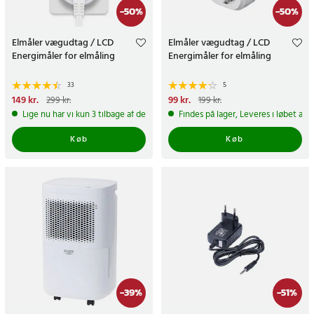
-
50
%
-
50
%
Elmåler vægudtag / LCD
Elmåler vægudtag / LCD
Energimåler for elmåling
Energimåler for elmåling
33
5
Nuværende pris
149 kr.
:
Nuværende pris
99 kr.
:
99 kr.
Tidligere
299 kr.
199 kr.
149 kr.
Tidligere pris
:
299 kr.
pris
:
199 kr.
Lige nu har vi kun 3 tilbage af dette produkt
Findes på lager, Leveres i løbet af 
Køb
Køb
-
39
%
-
51
%