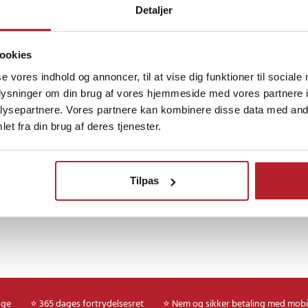
Køb
Detaljer
1
ookies
se vores indhold og annoncer, til at vise dig funktioner til sociale
oplysninger om din brug af vores hjemmeside med vores partnere i
ysepartnere. Vores partnere kan kombinere disse data med andr
et fra din brug af deres tjenester.
Tilpas
age
⭐ 365 dages fortrydelsesret
⭐ Nem og sikker betaling med mobi