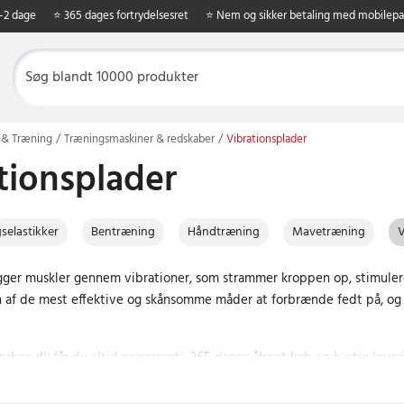
1-2 dage
⭐ 365 dages fortrydelsesret
⭐ Nem og sikker betaling med mobilepa
 & Træning
Træningsmaskiner & redskaber
Vibrationsplader
tionsplader
selastikker
Bentræning
Håndtræning
Mavetræning
V
ger muskler gennem vibrationer, som strammer kroppen op, stimulerer
n af de mest effektive og skånsomme måder at forbrænde fedt på, og h
shop.dk får du altid prisgaranti, 365 dages åbent køb og hurtig lever
end nødvendigt? Gør et kup og bestil allerede i dag!