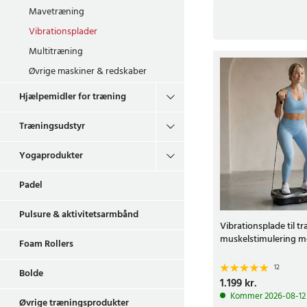
Mavetræning
Vibrationsplader
Multitræning
Øvrige maskiner & redskaber
Hjælpemidler for træning
Træningsudstyr
Yogaprodukter
Padel
Pulsure & aktivitetsarmbånd
Vibrationsplade til t
muskelstimulering m
Foam Rollers
12
Bolde
Pris
1.199 kr.
:
1.199 kr.
Kommer 2026-08-12
Øvrige træningsprodukter