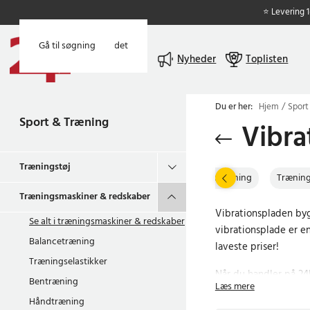
⭐ Levering 
Gå til hovedindholdet
Gå til søgning
Menu
Nyheder
Toplisten
Du er her:
Hjem
Sport
Sport & Træning
Vibra
Træningstøj
Balancetræning
Træning
Træningsmaskiner & redskaber
Vibrationspladen byg
Se alt i
træningsmaskiner & redskaber
vibrationsplade er e
Balancetræning
laveste priser!
Træningselastikker
Når du handler på 24h
Bentræning
Læs mere
Hvorfor betale mere 
Håndtræning