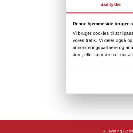
Køb
Samtykke
Prev
Denne hjemmeside bruger c
Vi bruger cookies til at tilpas
vores trafik. Vi deler også 
annonceringspartnere og anal
dem, eller som de har indsaml
⭐ Levering 1-2 d