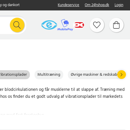
y og dankort
Kundeservice
Om 24hshop.dk
Login
ibrationsplader
Multitræning
Øvrige maskiner & redskaber
 blodcirkulationen og får musklerne til at slappe af. Træning med
os os finder du et godt udvalg af vibrationsplader til markedets
ing med fast fragtgebyr.