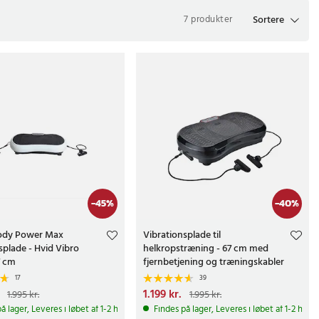
Sortere
7 produkter
-
45
%
-
40
%
Body Power Max
Vibrationsplade til
splade - Hvid Vibro
helkropstræning - 67 cm med
7 cm
fjernbetjening og træningskabler
17
39
e pris
:
1.099 kr.
Tidligere
Nuværende pris
1.199 kr.
:
1.199 kr.
Tidligere
1.995 kr.
1.995 kr.
 kr.
pris
:
1.995 kr.
å lager, Leveres i løbet af 1-2 hverdage
Findes på lager, Leveres i løbet af 1-2 hve