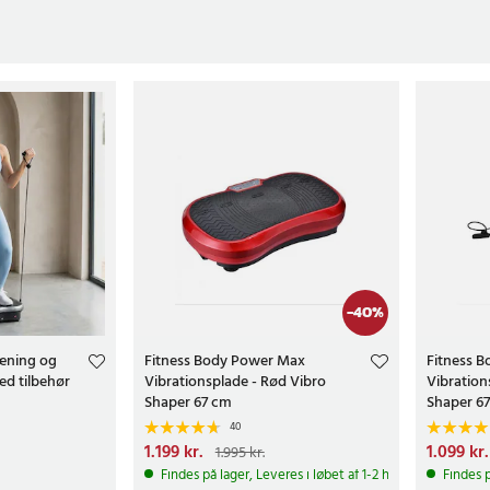
-
40
%
ræning og
Fitness Body Power Max
Fitness 
ed tilbehør
Vibrationsplade - Rød Vibro
Vibration
Shaper 67 cm
Shaper 6
40
Nuværende pris
1.199 kr.
:
1.199 kr.
Tidligere
Nuværend
1.099 kr.
1.995 kr.
pris
:
1.995 kr.
pris
:
1.995
Findes på lager, Leveres i løbet af 1-2 hverdage
Findes p