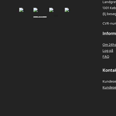
Landgrev
1301 Kø
(Ej besø
CVR-num
Inform
Om 24hs
Log på
FAQ
Kontak
Kundeser
Kundese