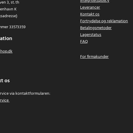
Integritetspolicy
en 3, st. th
Leverancer
benhavn K
Kontakt os
gsadresse)
Fortrydelse og reklamation
mer 33573359
Betalingsmetoder
Lagerstatus
ation
FAQ
hop.dk
For firmakunder
t os
vice via kontaktformularen:
rvice