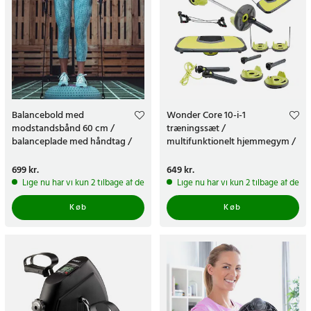
Balancebold med
Wonder Core 10-i-1
modstandsbånd 60 cm /
træningssæt /
balanceplade med håndtag /
multifunktionelt hjemmegym /
balancepude til coretræning
kompakt træningssystem til
hele kroppen
Pris
699 kr.
:
699 kr.
Pris
649 kr.
:
649 kr.
Lige nu har vi kun 2 tilbage af dette produkt
Lige nu har vi kun 2 tilbage af dett
Køb
Køb