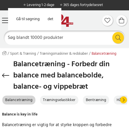
⭐ Levering 1-2 dage
⭐ 365 dages fortrydelsesret
Gå til hovedindholdet
Gå til søgning
Sport & Træning
Træningsmaskiner & redskaber
Balancetræning
Balancetræning - Forbedr din
balance med balancebolde,
balance- og vippebræt
Balancetræning
Træningselastikker
Bentræning
Håndt
Balance is key in life
Balancetræning er vigtig for at styrke kroppen og forbedre