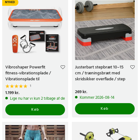
NYHED
Vibroshaper Powerfit
Justerbart stepbræt 10–15
fitness-vibrationsplade /
cm / træningsbræt med
Vibrationsplade til
skridsikker overflade / step
hjemmetræning
board
1
Pris
269 kr.
:
269 kr.
Pris
1.199 kr.
:
1.199 kr.
Kommer 2026-08-14
Lige nu har vi kun 2 tilbage af dette produkt
Køb
Køb