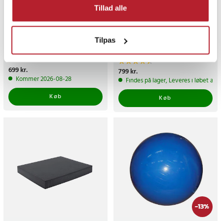
Tillad alle
Balancebræt - Orange
Vibrationsplade med LCD-
display 44 cm - Sort
Tilpas
4
Pris
699 kr.
:
699 kr.
Pris
799 kr.
:
799 kr.
Kommer 2026-08-28
Findes på lager, Leveres i løbet af 
Køb
Køb
-
13
%