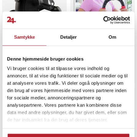
Fysic pedaltræner med
Justerbar armtræner med
Samtykke
Detaljer
Om
LCD-display og justerbar
modstandsbånd til
modstand
hjemmetræning
Pris
799 kr.
:
799 kr.
Pris
149 kr.
:
149 kr.
Denne hjemmeside bruger cookies
Midlertidigt lukket, dato ikke bekræftet
Findes på lager, Leveres i løbet af 
Vi bruger cookies til at tilpasse vores indhold og
Gå til
Køb
annoncer, til at vise dig funktioner til sociale medier og til
at analysere vores trafik. Vi deler også oplysninger om
din brug af vores hjemmeside med vores partnere inden
BESTSELLERE
for sociale medier, annonceringspartnere og
analysepartnere. Vores partnere kan kombinere disse
data med andre oplysninger, du har givet dem, eller som
de har indsamlet fra din brug af deres tjenester.