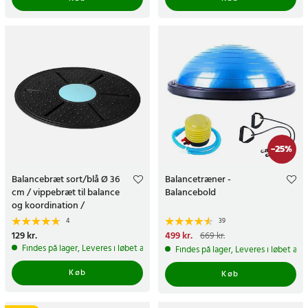
-
25
%
Balancebræt sort/blå Ø 36
Balancetræner -
cm / vippebræt til balance
Balancebold
og koordination /
træningsbræt
4
39
Pris
129 kr.
:
129 kr.
Nuværende pris
499 kr.
:
669 kr.
499 kr.
Tidligere pris
:
669 kr.
Findes på lager, Leveres i løbet af 1-2 hverdage
Findes på lager, Leveres i løbet af 
Køb
Køb