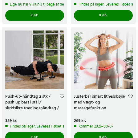
Lige nu har vi kun 3 tilbage af dette produkt
Findes på lager, Leveres i løbet af 
Køb
Køb
Push-up-håndtag 2 stk /
Justerbar smart fitnessbøjle
push up bars i stål /
med vægt- og
skridsikre træningshåndtag /
massagefunktion
120 kg
Pris
359 kr.
:
359 kr.
Pris
269 kr.
:
269 kr.
Findes på lager, Leveres i løbet af 1-2 hverdage
Kommer 2026-08-07
Køb
Køb