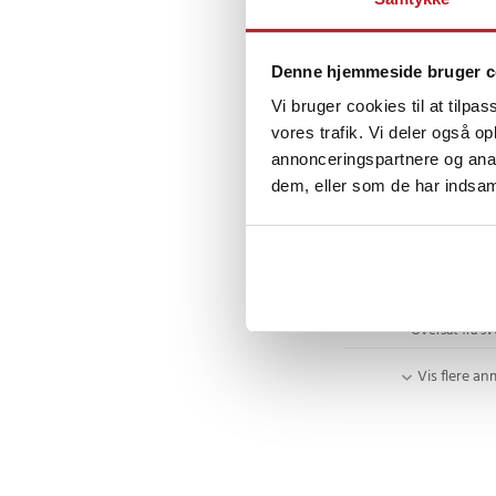
Oversat fra s
Denne hjemmeside bruger c
Sølvi
•
8 m
S
Vi bruger cookies til at tilpas
vores trafik. Vi deler også 
Bosuball er f
annonceringspartnere og anal
Oversat fra no
dem, eller som de har indsaml
Art
•
2 år s
A
God bold, le
Oversat fra s
Vis flere an