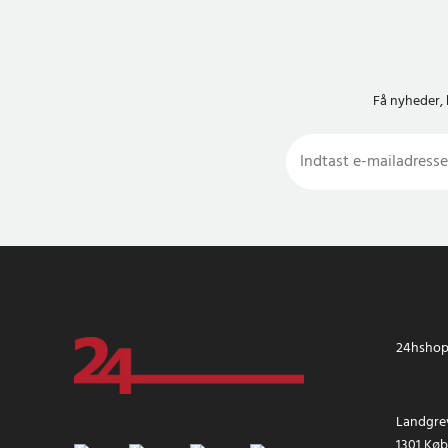
Få nyheder, 
24hshop.
Landgrev
1301 Kø