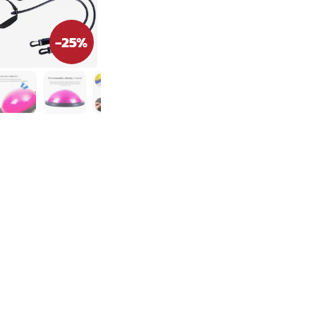
-
25
%