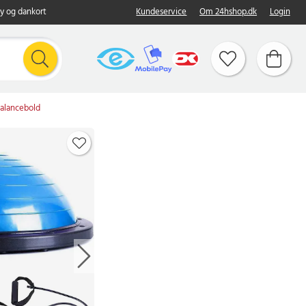
y og dankort
Kundeservice
Om 24hshop.dk
Login
Balancebold