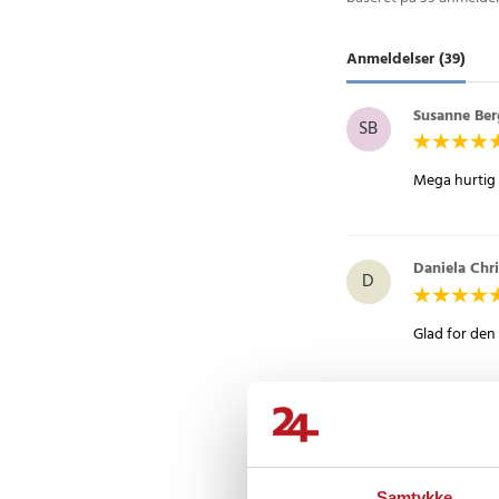
Anmeldelser (39)
Susanne Ber
SB
Daniela Chr
D
Glad for den
Solveig S
•
SS
Jeg er begynd
Samtykke