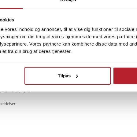
vensk
•
Se original
ookies
åneder siden
se vores indhold og annoncer, til at vise dig funktioner til sociale
oplysninger om din brug af vores hjemmeside med vores partnere i
antastisk til forskellige styrkeøvelser og balancetræning.👏👏🤸🤸
ysepartnere. Vores partnere kan kombinere disse data med andr
rsk
•
Se original
et fra din brug af deres tjenester.
iden
Tilpas
t pumpe
vensk
•
Se original
meldelser