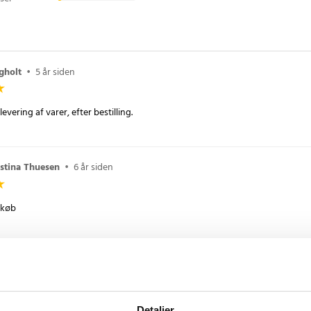
gholt
•
5 år siden
istina Thuesen
•
6 år siden
 køb
3 måneder siden
t, men balancen er lidt svær i starten.
Detaljer