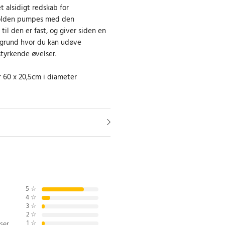
 alsidigt redskab for
Bolden pumpes med den
l den er fast, og giver siden en
grund hvor du kan udøve
styrkende øvelser.
r 60 x 20,5cm i diameter
5
☆
4
☆
3
☆
2
☆
1
☆
ser