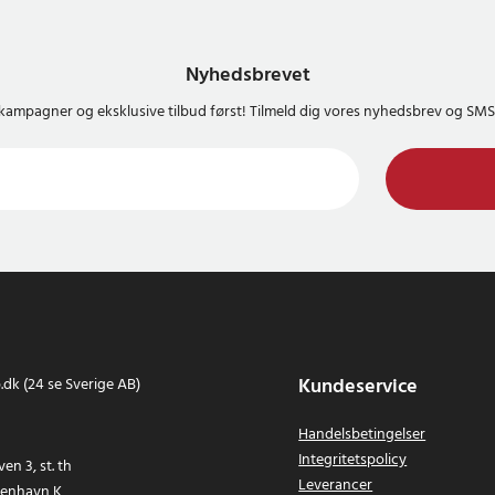
Nyhedsbrevet
kampagner og eksklusive tilbud først! Tilmeld dig vores nyhedsbrev og S
Kundeservice
dk (24 se Sverige AB)
Handelsbetingelser
Integritetspolicy
en 3, st. th
Leverancer
benhavn K