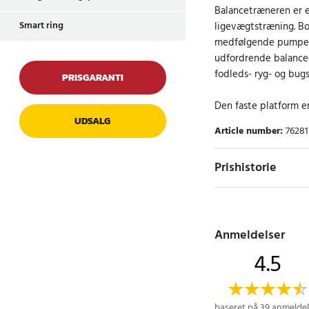
Balancetræneren er et
Smart ring
ligevægtstræning. 
medfølgende pumpe ti
udfordrende balance
fodleds- ryg- og bug
PRISGARANTI
Den faste platform e
UDSALG
Article number
:
76281
Prishistorie
Anmeldelser
4.5
baseret på 39 anmeldel