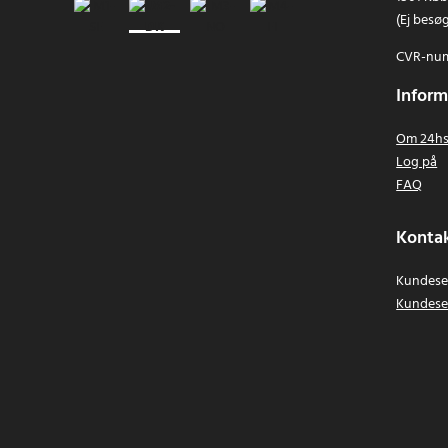
(Ej besø
CVR-num
Inform
Om 24hs
Log på
FAQ
Kontak
Kundeser
Kundese