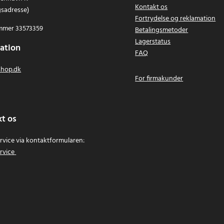
Kontakt os
gsadresse)
Fortrydelse og reklamation
mer 33573359
Betalingsmetoder
Lagerstatus
ation
FAQ
hop.dk
For firmakunder
t os
vice via kontaktformularen:
rvice