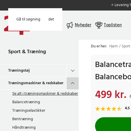
⭐ Levering 
Gå til hovedindholdet
Gå til søgning
Menu
Nyheder
Toplisten
Du er her:
Hjem
Sport
Sport & Træning
Balancetr
Træningstøj
Balancebo
Træningsmaskiner & redskaber
499 kr.
Nuværende pris
:
499
Se alt i
træningsmaskiner & redskaber
Balancetræning
4.5
Træningselastikker
Bentræning
Håndtræning