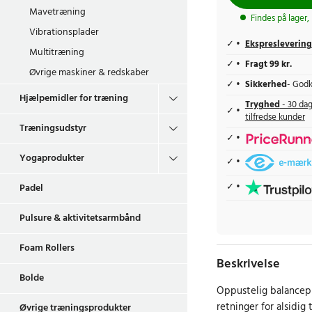
Mavetræning
Findes på lager,
Vibrationsplader
Ekspreslevering
Multitræning
Fragt 99 kr.
Øvrige maskiner & redskaber
Sikkerhed
- Godk
Hjælpemidler for træning
Tryghed
- 30 dag
tilfredse kunder
Træningsudstyr
Yogaprodukter
Padel
Pulsure & aktivitetsarmbånd
Foam Rollers
Beskrivelse
Bolde
Oppustelig balancep
retninger for alsidig 
Øvrige træningsprodukter