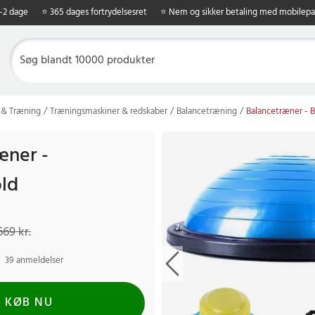
1-2 dage
⭐ 365 dages fortrydelsesret
⭐ Nem og sikker betaling med mobilepa
 & Træning
Træningsmaskiner & redskaber
Balancetræning
Balancetræner - 
æner -
ld
 kr.
Tidligere pris
:
669 kr.
669 kr.
39 anmeldelser
KØB NU