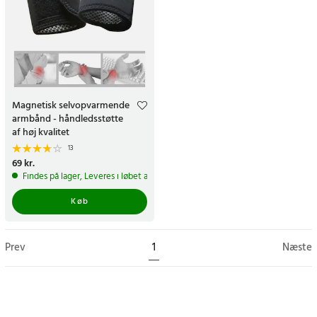
Magnetisk selvopvarmende
armbånd - håndledsstøtte
af høj kvalitet
13
Pris
69 kr.
:
69 kr.
Findes på lager, Leveres i løbet af 1-2 hverdage
Køb
Prev
1
Næste