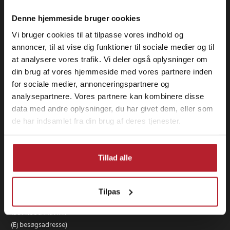
Denne hjemmeside bruger cookies
Vi bruger cookies til at tilpasse vores indhold og
annoncer, til at vise dig funktioner til sociale medier og til
at analysere vores trafik. Vi deler også oplysninger om
din brug af vores hjemmeside med vores partnere inden
for sociale medier, annonceringspartnere og
analysepartnere. Vores partnere kan kombinere disse
data med andre oplysninger, du har givet dem, eller som
de har indsamlet fra din brug af deres tjenester.
Tillad alle
24hshop.dk (24 se Sverige AB)
Tilpas
Landgreven 3, st. th
1301 København K
(Ej besøgsadresse)