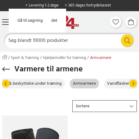
⭐ Levering 1-2 dage
⭐ 365 dages fortrydelsesret
Gå til hovedindholdet
Gå til søgning
Sport & Træning
Hjælpemidler for træning
Armvarmere
Varmere til armene
tøtte & beskyttelse under træning
Armvarmere
Vandflasker & sh
Sortere