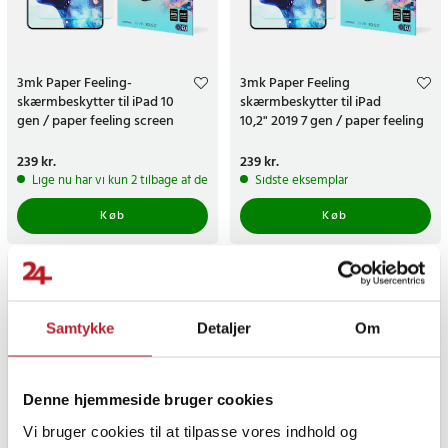
3mk Paper Feeling-
3mk Paper Feeling
skærmbeskytter til iPad 10
skærmbeskytter til iPad
gen / paper feeling screen
10,2" 2019 7 gen / paper feeling
protector / drawing film tablet -
skærmbeskytter - 2-pak
2 pack
Pris
239 kr.
:
239 kr.
Pris
239 kr.
:
239 kr.
Lige nu har vi kun 2 tilbage af dette produkt
Sidste eksemplar
Køb
Køb
Samtykke
Detaljer
Om
Denne hjemmeside bruger cookies
Vi bruger cookies til at tilpasse vores indhold og