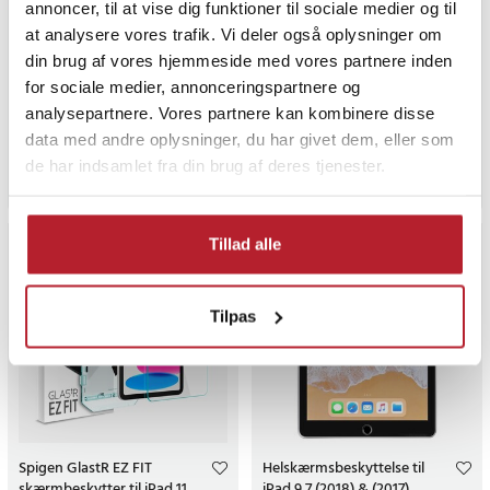
annoncer, til at vise dig funktioner til sociale medier og til
3mk Paper Feeling-
3mk Paper Feeling
at analysere vores trafik. Vi deler også oplysninger om
skærmbeskytter til iPad Air
skærmbeskytter til iPad Pro
din brug af vores hjemmeside med vores partnere inden
11" / skærmbeskytter med
11" 2024 5 gen /
for sociale medier, annonceringspartnere og
papirfølelse - 2-pak
skærmbeskytter med
analysepartnere. Vores partnere kan kombinere disse
papirfølelse - 2-pak
Pris
249 kr.
:
249 kr.
Pris
289 kr.
:
289 kr.
data med andre oplysninger, du har givet dem, eller som
Sidste eksemplar
Lige nu har vi kun 2 tilbage af dett
de har indsamlet fra din brug af deres tjenester.
Køb
Køb
Tillad alle
Tilpas
Spigen GlastR EZ FIT
Helskærmsbeskyttelse til
skærmbeskytter til iPad 11
iPad 9.7 (2018) & (2017)