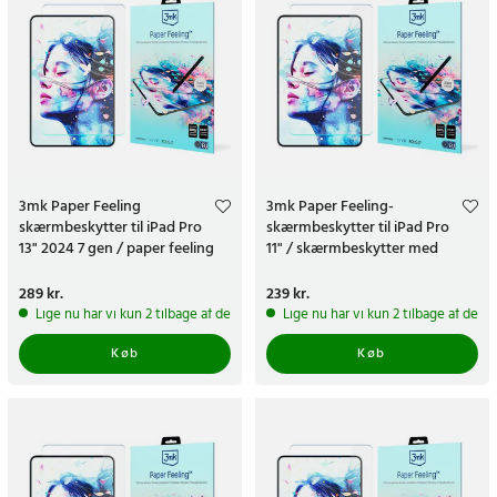
3mk Paper Feeling
3mk Paper Feeling-
skærmbeskytter til iPad Pro
skærmbeskytter til iPad Pro
13" 2024 7 gen / paper feeling
11" / skærmbeskytter med
skærmbeskytter - 2-pak
papirfølelse - 2-pak
Pris
289 kr.
:
289 kr.
Pris
239 kr.
:
239 kr.
Lige nu har vi kun 2 tilbage af dette produkt
Lige nu har vi kun 2 tilbage af dett
Køb
Køb