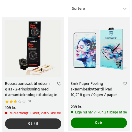
Når du handler på 24hshop.dk får du altid prisgaranti, 365 dages
Sortere
åbent køb og hurtig levering med fast fragtgebyr.
Hvorfor betale mere end nødvendigt? Gør et kup og bestil
allerede i dag!
Reparationssæt til ridser i
3mk Paper Feeling-
glas - 2-trinsløsning med
skærmbeskytter til iPad
diamantteknologi til ubelagte
10,2" 8 gen / 9 gen / paper
glasoverflader
feeling screen protector - 2
31
pack
Pris
239 kr.
:
239 kr.
Pris
109 kr.
:
109 kr.
Lige nu har vi kun 2 tilbage af dett
Midlertidigt lukket, dato ikke bekræftet
Køb
Gå til