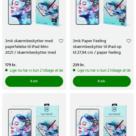
3mk skærmbeskytter med
3mk Paper Feeling
papirfølelse til iPad Mini
skærmbeskytter til iPad op
2021 / skærmbeskytter med
til 27,94 cm / paper feeling
papirfølelse - 2-pak
skærmbeskytter / tegnefilm
tablet
Pris
179 kr.
:
179 kr.
Pris
239 kr.
:
239 kr.
Lige nu har vi kun 2 tilbage af dette produkt
Lige nu har vi kun 2 tilbage af dett
Køb
Køb