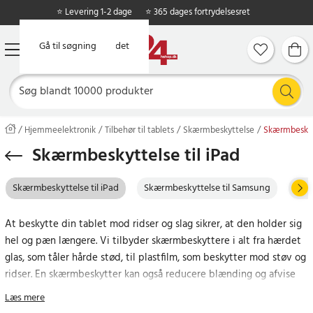
⭐ Levering 1-2 dage
⭐ 365 dages fortrydelsesret
Gå til hovedindholdet
Gå til søgning
Hjemmeelektronik
Tilbehør til tablets
Skærmbeskyttelse
Skærmbeskytt
Skærmbeskyttelse til iPad
Skærmbeskyttelse til iPad
Skærmbeskyttelse til Samsung
Fle
At beskytte din tablet mod ridser og slag sikrer, at den holder sig
hel og pæn længere. Vi tilbyder skærmbeskyttere i alt fra hærdet
glas, som tåler hårde stød, til plastfilm, som beskytter mod støv og
ridser. En skærmbeskytter kan også reducere blænding og afvise
vand og andre væsker for at undgå vandskader.
Læs mere