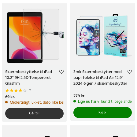
Skærmbeskyttelse til iPad
3mk Skærmbeskytter med
10.2" 9H 2.5D Tempereret
papirfølelse til iPad Air 12,9"
Glasfilm
2024 6 gen / skærmbeskytter
med papirfølelse - 2 pakke
11
Pris
279 kr.
:
279 kr.
Pris
69 kr.
:
69 kr.
Lige nu har vi kun 2 tilbage af dett
Midlertidigt lukket, dato ikke bekræftet
Køb
Gå til