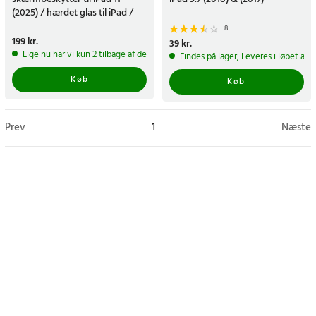
(2025) / hærdet glas til iPad /
skærmbeskyttelse
8
Pris
199 kr.
:
199 kr.
Pris
39 kr.
:
39 kr.
Lige nu har vi kun 2 tilbage af dette produkt
Findes på lager, Leveres i løbet af 
Køb
Køb
Prev
1
Næste