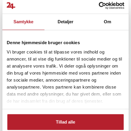
THALIA tolino stylus Pen
4smarts Aktiv stylus Pencil
sort
Pro 3 hvid
Samtykke
Detaljer
Om
Pris
699 kr.
:
699 kr.
Pris
209 kr.
:
209 kr.
Varen er på fjernlager, forventes at blive sendt inden for 5-7 hverdage
Varen er på fjernlager, forventes a
Denne hjemmeside bruger cookies
Køb
Køb
Vi bruger cookies til at tilpasse vores indhold og
annoncer, til at vise dig funktioner til sociale medier og til
at analysere vores trafik. Vi deler også oplysninger om
din brug af vores hjemmeside med vores partnere inden
for sociale medier, annonceringspartnere og
analysepartnere. Vores partnere kan kombinere disse
data med andre oplysninger, du har givet dem, eller som
de har indsamlet fra din brug af deres tjenester.
Tillad alle
Dicota aktiv pen til iPad,
4smarts stylus 2in1 pen sort
hvid