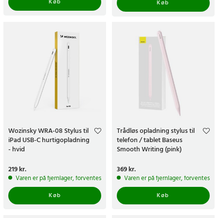
Køb
Køb
Wozinsky WRA-08 Stylus til
Trådløs opladning stylus til
iPad USB-C hurtigopladning
telefon / tablet Baseus
- hvid
Smooth Writing (pink)
Pris
219 kr.
:
219 kr.
Pris
369 kr.
:
369 kr.
Varen er på fjernlager, forventes at blive sendt inden for 5-7 hverdage
Varen er på fjernlager, forventes a
Køb
Køb