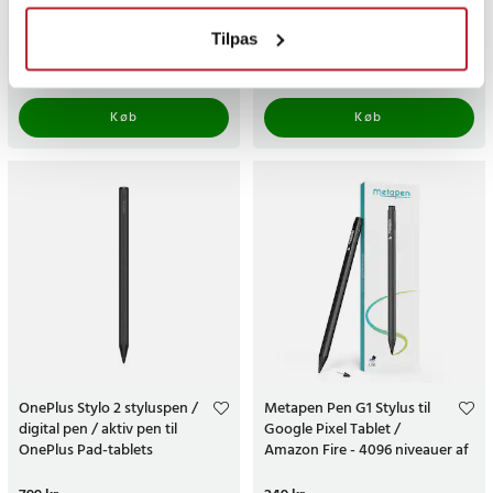
Tilpas
Pris
219 kr.
:
219 kr.
Pris
69 kr.
:
69 kr.
Varen er på fjernlager, forventes at blive sendt inden for 5-7 hverdage
Varen er på fjernlager, forventes a
Køb
Køb
OnePlus Stylo 2 styluspen /
Metapen Pen G1 Stylus til
digital pen / aktiv pen til
Google Pixel Tablet /
OnePlus Pad-tablets
Amazon Fire - 4096 niveauer af
tryk