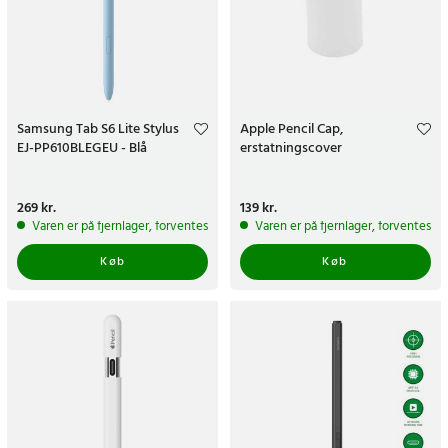
Samsung Tab S6 Lite Stylus
Apple Pencil Cap,
EJ-PP610BLEGEU - Blå
erstatningscover
Pris
269 kr.
:
269 kr.
Pris
139 kr.
:
139 kr.
Varen er på fjernlager, forventes at blive sendt inden for 5-7 hverdage
Varen er på fjernlager, forventes a
Køb
Køb