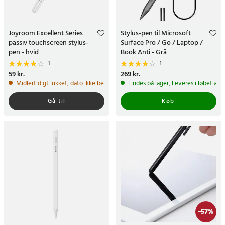
Joyroom Excellent Series
Stylus-pen til Microsoft
passiv touchscreen stylus-
Surface Pro / Go / Laptop /
pen - hvid
Book Anti - Grå
1
1
Pris
59 kr.
:
59 kr.
Pris
269 kr.
:
269 kr.
Midlertidigt lukket, dato ikke bekræftet
Findes på lager, Leveres i løbet af 
Gå til
Køb
-
57
%