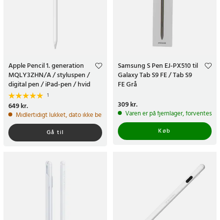
Apple Pencil 1. generation
Samsung S Pen EJ-PX510 til
MQLY3ZHN/A / styluspen /
Galaxy Tab S9 FE / Tab S9
digital pen / iPad-pen / hvid
FE Grå
1
Pris
309 kr.
:
309 kr.
Pris
649 kr.
:
649 kr.
Varen er på fjernlager, forventes a
Midlertidigt lukket, dato ikke bekræftet
Køb
Gå til