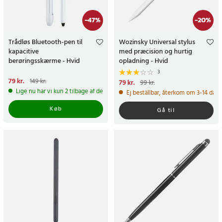
-
47
%
-
20
%
Trådløs Bluetooth-pen til
Wozinsky Universal stylus
kapacitive
med præcision og hurtig
berøringsskærme - Hvid
opladning - Hvid
3
Nuværende pris
79 kr.
:
79 kr.
Tidligere
149 kr.
Nuværende pris
79 kr.
:
79 kr.
Tidligere
99 kr.
pris
:
149 kr.
pris
:
99 kr.
Lige nu har vi kun 2 tilbage af dette produkt
Ej beställbar, återkom om 3-14 daga
Køb
Gå til