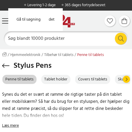
⭐ Levering 1-2 dage
⭐ 365 dages fortrydelsesret
Gå til hovedindholdet
Gå til søgning
Hjemmeelektronik
Tilbehør til tablets
Penne til tablets
Stylus Pens
Penne til tablets
Tablet holder
Covers til tablets
Skærmbe
Synes du det er svært at ramme de rigtige taster på din tablet
eller mobilskærm? Så har du brug for en styluspen, der hjælper dig
med at ramme præcist, så du slipper for at rette dine beskeder
hele tiden. Du finder den hos os!
Læs mere
Når du handler på 24hshop.dk får du altid prisgaranti, 365 dages