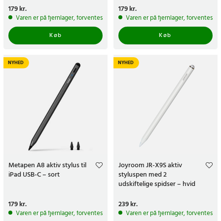
Pris
179 kr.
:
179 kr.
Pris
179 kr.
:
179 kr.
Varen er på fjernlager, forventes at blive sendt inden for 5-7 hverdage
Varen er på fjernlager, forventes a
Køb
Køb
NYHED
NYHED
Metapen A8 aktiv stylus til
Joyroom JR-X9S aktiv
iPad USB-C – sort
styluspen med 2
udskiftelige spidser – hvid
Pris
179 kr.
:
179 kr.
Pris
239 kr.
:
239 kr.
Varen er på fjernlager, forventes at blive sendt inden for 5-7 hverdage
Varen er på fjernlager, forventes a