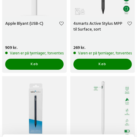
Apple Blyant (USB-C)
4smarts Active Stylus MPP
til Surface, sort
Pris
909 kr.
:
909 kr.
Pris
269 kr.
:
269 kr.
Varen er på fjernlager, forventes at blive sendt inden for 5-7 hverdage
Varen er på fjernlager, forventes a
Køb
Køb