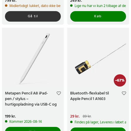
Pris
799 kr.
:
799 kr.
Pris
249 kr.
:
249 kr.
Midlertidigt lukket, dato ikke bekræftet
Lige nu har vi kun 2 tilbage af dett
Gå til
Køb
-
67
%
Metapen Pencil A8 iPad-
Bluetooth-flexkabel til
pen / stylus –
Apple Pencil 1 A1603
hurtigopladning via USB-C og
magnetisk fastgørelse – hvid
Pris
199 kr.
:
199 kr.
Nuværende pris
29 kr.
:
29 kr.
Tidligere
89 kr.
pris
:
89 kr.
Kommer 2026-08-14
Findes på lager, Leveres i løbet af 