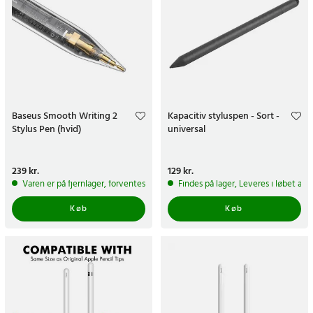
Baseus Smooth Writing 2
Kapacitiv styluspen - Sort -
Stylus Pen (hvid)
universal
Pris
239 kr.
:
239 kr.
Pris
129 kr.
:
129 kr.
Varen er på fjernlager, forventes at blive sendt inden for 5-7 hverdage
Findes på lager, Leveres i løbet af 
Køb
Køb