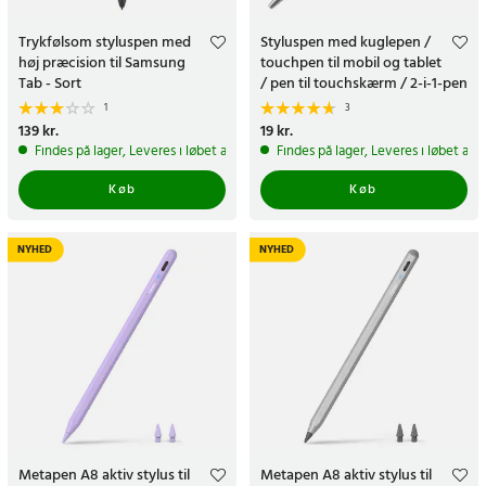
Trykfølsom styluspen med
Styluspen med kuglepen /
høj præcision til Samsung
touchpen til mobil og tablet
Tab - Sort
/ pen til touchskærm / 2-i-1-pen
1
3
Pris
139 kr.
:
139 kr.
Pris
19 kr.
:
19 kr.
Findes på lager, Leveres i løbet af 1-2 hverdage
Findes på lager, Leveres i løbet af 
Køb
Køb
NYHED
NYHED
Metapen A8 aktiv stylus til
Metapen A8 aktiv stylus til