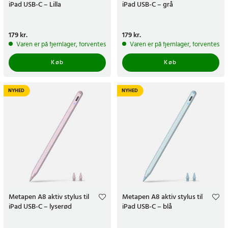
iPad USB-C – Lilla
iPad USB-C – grå
Pris
179 kr.
:
179 kr.
Pris
179 kr.
:
179 kr.
Varen er på fjernlager, forventes at blive sendt inden for 5-7 hverdage
Varen er på fjernlager, forventes a
Køb
Køb
NYHED
NYHED
Metapen A8 aktiv stylus til
Metapen A8 aktiv stylus til
iPad USB-C – lyserød
iPad USB-C – blå