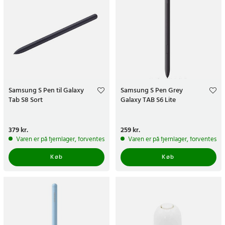
Samsung S Pen til Galaxy
Samsung S Pen Grey
Tab S8 Sort
Galaxy TAB S6 Lite
Pris
379 kr.
:
379 kr.
Pris
259 kr.
:
259 kr.
Varen er på fjernlager, forventes at blive sendt inden for 5-7 hverdage
Varen er på fjernlager, forventes a
Køb
Køb