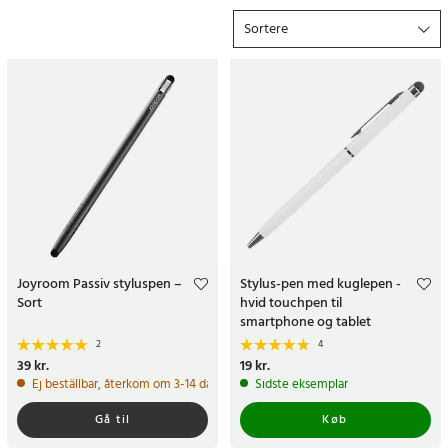
åbent køb og hurtig levering med fast fragtgebyr.
Sortere
Hvorfor betale mere end nødvendigt? Gør et kup og bestil
allerede i dag!
Joyroom Passiv styluspen –
Stylus-pen med kuglepen -
Sort
hvid touchpen til
smartphone og tablet
2
4
Pris
39 kr.
:
39 kr.
Pris
19 kr.
:
19 kr.
Ej beställbar, återkom om 3-14 dagar
Sidste eksemplar
Gå til
Køb