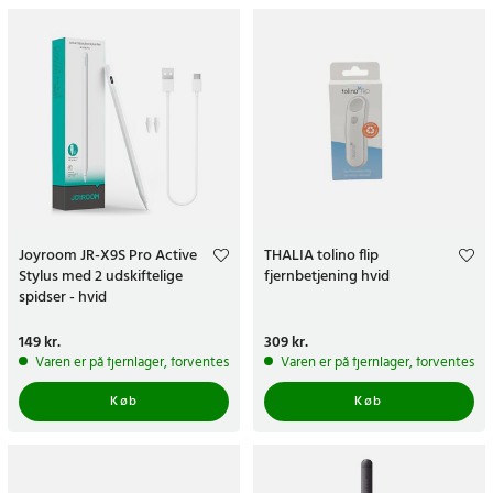
Joyroom JR-X9S Pro Active
THALIA tolino flip
Stylus med 2 udskiftelige
fjernbetjening hvid
spidser - hvid
Pris
149 kr.
:
149 kr.
Pris
309 kr.
:
309 kr.
Varen er på fjernlager, forventes at blive sendt inden for 5-7 hverdage
Varen er på fjernlager, forventes a
Køb
Køb