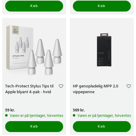
Køb
Køb
Tech-Protect Stylus Tips til
HP genopladelig MPP 2.0
Apple blyant 4-pak - hvid
vippepenne
Pris
59 kr.
:
59 kr.
Pris
569 kr.
:
569 kr.
Varen er på fjernlager, forventes at blive sendt inden for 5-7 hverdage
Varen er på fjernlager, forventes a
Køb
Køb