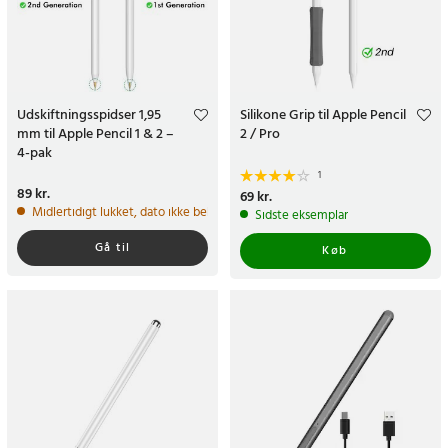
Udskiftningsspidser 1,95
Silikone Grip til Apple Pencil
mm til Apple Pencil 1 & 2 –
2 / Pro
4-pak
1
Pris
89 kr.
:
89 kr.
Pris
69 kr.
:
69 kr.
Midlertidigt lukket, dato ikke bekræftet
Sidste eksemplar
Gå til
Køb