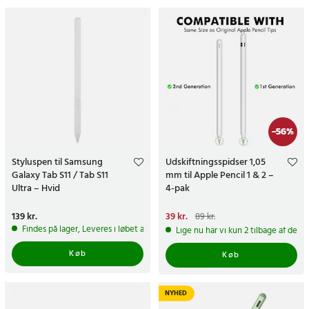
-
56
%
Styluspen til Samsung
Udskiftningsspidser 1,05
Galaxy Tab S11 / Tab S11
mm til Apple Pencil 1 & 2 –
Ultra – Hvid
4-pak
Pris
139 kr.
:
139 kr.
Nuværende pris
39 kr.
:
39 kr.
Tidligere
89 kr.
pris
:
89 kr.
Findes på lager, Leveres i løbet af 1-2 hverdage
Lige nu har vi kun 2 tilbage af dett
Køb
Køb
NYHED