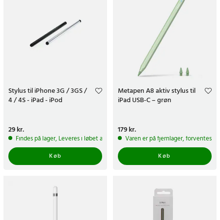
Stylus til iPhone 3G / 3GS /
Metapen A8 aktiv stylus til
4 / 4S - iPad - iPod
iPad USB-C – grøn
Pris
29 kr.
:
29 kr.
Pris
179 kr.
:
179 kr.
Findes på lager, Leveres i løbet af 1-2 hverdage
Varen er på fjernlager, forventes a
Køb
Køb