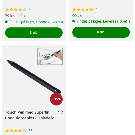
7
5
Nuværende pris
79 kr.
:
79 kr.
Tidligere
Pris
99 kr.
:
99 kr.
119 kr.
pris
:
119 kr.
Findes på lager, Leveres i løbet af 
Findes på lager, Leveres i løbet af 1-2 hverdage
Køb
Køb
-
35
%
Touch Pen med Superfin
Præcisionsspids - Opladelig
59