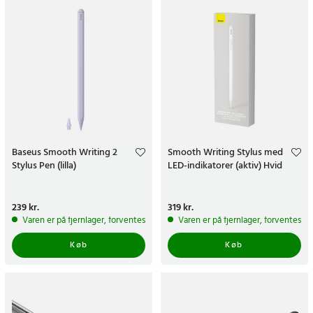
Baseus Smooth Writing 2
Smooth Writing Stylus med
Stylus Pen (lilla)
LED-indikatorer (aktiv) Hvid
Pris
239 kr.
:
239 kr.
Pris
319 kr.
:
319 kr.
Varen er på fjernlager, forventes at blive sendt inden for 5-7 hverdage
Varen er på fjernlager, forventes a
Køb
Køb