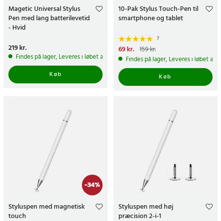
Magetic Universal Stylus
10-Pak Stylus Touch-Pen til
Pen med lang batterilevetid
smartphone og tablet
- Hvid
7
Pris
219 kr.
:
219 kr.
Nuværende pris
69 kr.
:
69 kr.
Tidligere
159 kr.
pris
:
159 kr.
Findes på lager, Leveres i løbet af 1-2 hverdage
Findes på lager, Leveres i løbet af 
Køb
Køb
-
34
%
Styluspen med magnetisk
Styluspen med høj
touch
præcision 2-i-1