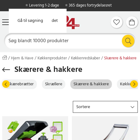
⭐ Levering 1-2 dage
⭐ 365 dages fortrydelsesret
Gå til hovedindholdet
Gå til søgning
Hjem & Have
Køkkenprodukter
Køkkenredskaber
Skærere & hakkere
Skærere & hakkere
Skærebrætter
Skrællere
Skærere & hakkere
Køkkenvæ
Sortere