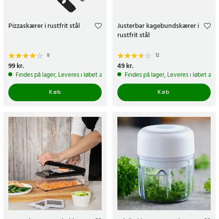
Pizzaskærer i rustfrit stål
Justerbar kagebundskærer i
rustfrit stål
8
12
Pris
99 kr.
:
99 kr.
Pris
49 kr.
:
49 kr.
Findes på lager, Leveres i løbet af 1-2 hverdage
Findes på lager, Leveres i løbet af 
Køb
Køb