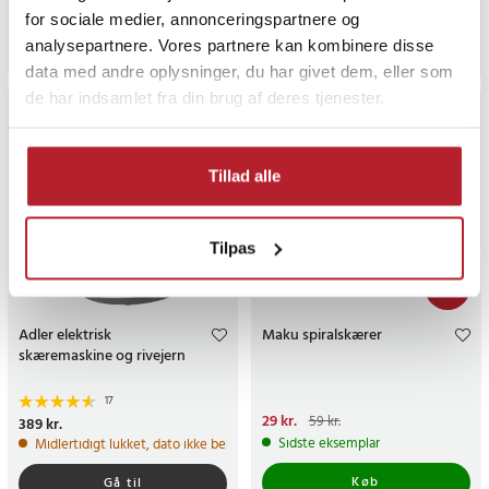
Midlertidigt lukket, dato ikke bekræftet
Findes på lager, Leveres i løbet af 
for sociale medier, annonceringspartnere og
Gå til
analysepartnere. Vores partnere kan kombinere disse
Køb
data med andre oplysninger, du har givet dem, eller som
de har indsamlet fra din brug af deres tjenester.
Tillad alle
Tilpas
-
51
%
Adler elektrisk
Maku spiralskærer
skæremaskine og rivejern
17
Nuværende pris
29 kr.
:
29 kr.
Tidligere
59 kr.
Pris
389 kr.
:
389 kr.
pris
:
59 kr.
Sidste eksemplar
Midlertidigt lukket, dato ikke bekræftet
Køb
Gå til