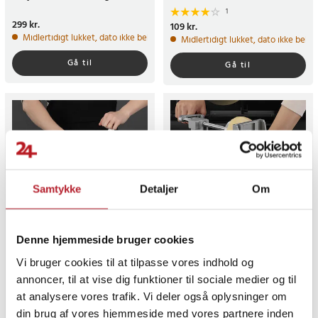
rivetilbehør
1
Pris
299 kr.
:
299 kr.
Pris
109 kr.
:
109 kr.
Midlertidigt lukket, dato ikke bekræftet
Midlertidigt lukket, dato ikke bekr
Gå til
Gå til
Samtykke
Detaljer
Om
Denne hjemmeside bruger cookies
Lodret mandolin med
Grøntsagskværn og -snitter
Vi bruger cookies til at tilpasse vores indhold og
opsamler og justerbar
i aluminium med robust
klinge, 0,5-8 mm
design
annoncer, til at vise dig funktioner til sociale medier og til
2
at analysere vores trafik. Vi deler også oplysninger om
Pris
259 kr.
:
259 kr.
Pris
419 kr.
:
419 kr.
din brug af vores hjemmeside med vores partnere inden