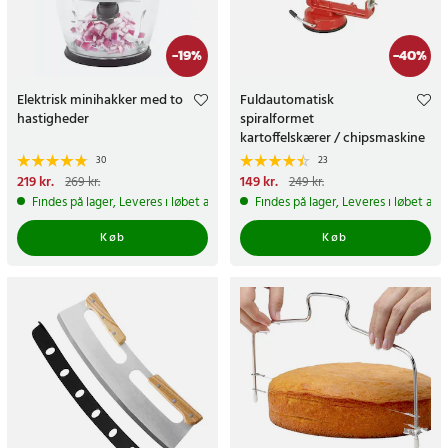
-
19
%
-
40
%
Elektrisk minihakker med to
Fuldautomatisk
hastigheder
spiralformet
kartoffelskærer / chipsmaskine
med sugekop
30
23
Nuværende pris
219 kr.
:
Nuværende pris
149 kr.
:
269 kr.
249 kr.
219 kr.
Tidligere pris
:
269 kr.
149 kr.
Tidligere pris
:
249 kr.
Findes på lager, Leveres i løbet af 1-2 hverdage
Findes på lager, Leveres i løbet af 
Køb
Køb