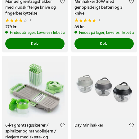
Manuel grøntsagshakker
Minihakker 30W med
med 7 udskiftelige knive og
genopladeligt batteri og 3
fingerbeskyttelse
knive
1
1
Pris
279 kr.
:
279 kr.
Pris
89 kr.
:
89 kr.
Findes på lager, Leveres i løbet af 1-2 hverdage
Findes på lager, Leveres i løbet af 
Køb
Køb
6-i-1 grøntsagsskærer /
Day Minihakker
spiralizer og mandolinjern /
rivejern med skære- og