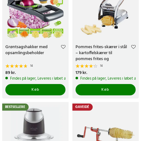
Grøntsagshakker med
Pommes frites-skærer i stål
opsamlingsbeholder
– kartoffelskærer til
pommes frites og
grøntsagsstave
14
14
Pris
89 kr.
:
89 kr.
Pris
179 kr.
:
179 kr.
Findes på lager, Leveres i løbet af 1-2 hverdage
Findes på lager, Leveres i løbet af 
Køb
Køb
BESTSELLERE
GAVEIDÉ