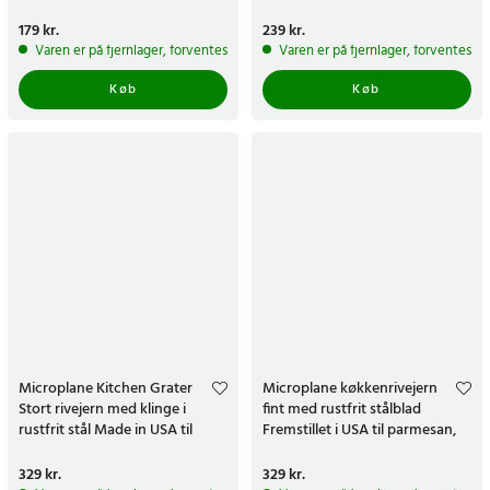
parmesan
citrusfrugter
Pris
179 kr.
:
179 kr.
Pris
239 kr.
:
239 kr.
Varen er på fjernlager, forventes at blive sendt inden for 5-7 hverdage
Varen er på fjernlager, forventes a
Køb
Køb
Microplane Kitchen Grater
Microplane køkkenrivejern
Stort rivejern med klinge i
fint med rustfrit stålblad
rustfrit stål Made in USA til
Fremstillet i USA til parmesan,
parmesanost
citrus
Pris
329 kr.
:
329 kr.
Pris
329 kr.
:
329 kr.