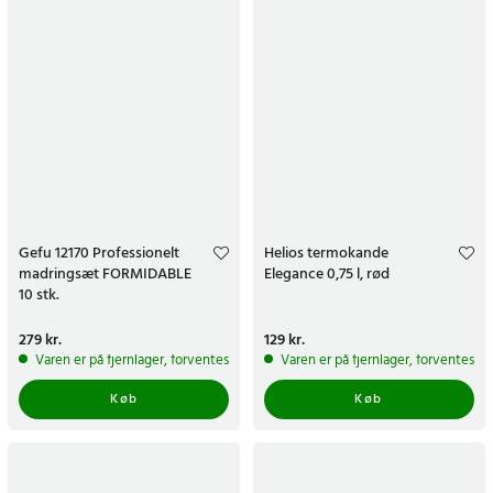
Gefu 12170 Professionelt
Helios termokande
madringsæt FORMIDABLE
Elegance 0,75 l, rød
10 stk.
Pris
279 kr.
:
279 kr.
Pris
129 kr.
:
129 kr.
Varen er på fjernlager, forventes at blive sendt inden for 5-7 hverdage
Varen er på fjernlager, forventes a
Køb
Køb