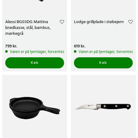
Alessi BG03DG Mattina
Lodge grillplade i støbejern
brødkasse, stål, bambus,
mørkegrå
Pris
799 kr.
:
799 kr.
Pris
619 kr.
:
619 kr.
Varen er på fjernlager, forventes at blive sendt inden for 5-7 hverdage
Varen er på fjernlager, forventes a
Køb
Køb