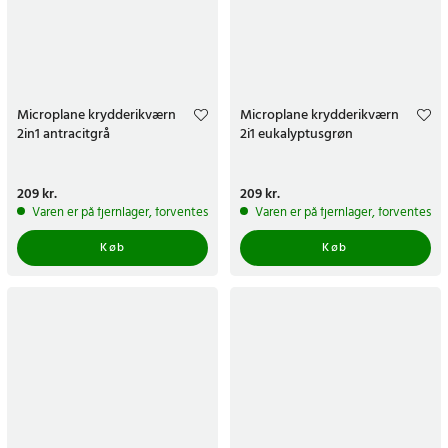
Microplane krydderikværn
Microplane krydderikværn
2in1 antracitgrå
2i1 eukalyptusgrøn
Pris
209 kr.
:
209 kr.
Pris
209 kr.
:
209 kr.
Varen er på fjernlager, forventes at blive sendt inden for 5-7 hverdage
Varen er på fjernlager, forventes a
Køb
Køb