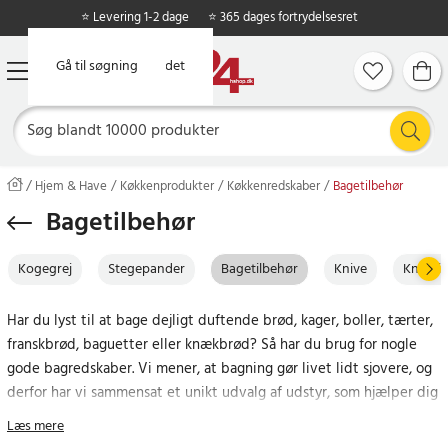
⭐ Levering 1-2 dage
⭐ 365 dages fortrydelsesret
Gå til hovedindholdet
Gå til søgning
Hjem & Have
Køkkenprodukter
Køkkenredskaber
Bagetilbehør
Bagetilbehør
Kogegrej
Stegepander
Bagetilbehør
Knive
Knivsli
Har du lyst til at bage dejligt duftende brød, kager, boller, tærter,
franskbrød, baguetter eller knækbrød? Så har du brug for nogle
gode bagredskaber. Vi mener, at bagning gør livet lidt sjovere, og
derfor har vi sammensat et unikt udvalg af udstyr, som hjælper dig
med at servere morgenmad og kaffehygge, der giver mange
Læs mere
“Mmm…” rundt om bordet!