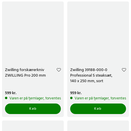
Zwilling forskærerkniv
Zwilling 39188-000-0
ZWILLING Pro 200 mm
Professional S steaksæt,
140 x 250 mm, sort
Pris
599 kr.
:
599 kr.
Pris
959 kr.
:
959 kr.
Varen er på fjernlager, forventes at blive sendt inden for 5-7 hverdage
Varen er på fjernlager, forventes a
Køb
Køb