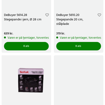
DeBuyer 5614.28
DeBuyer 5610.20
Stegepande i jern, Ø 28 cm
Stegepande 20 cm,
stålplade
Pris
639 kr.
:
639 kr.
Pris
319 kr.
:
319 kr.
Varen er på fjernlager, forventes at blive sendt inden for 5-7 hverdage
Varen er på fjernlager, forventes a
Køb
Køb