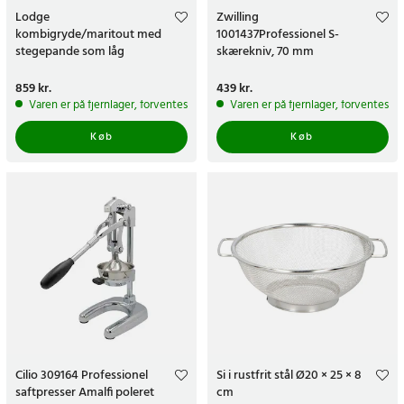
Lodge
Zwilling
kombigryde/maritout med
1001437Professionel S-
stegepande som låg
skærekniv, 70 mm
Pris
859 kr.
:
859 kr.
Pris
439 kr.
:
439 kr.
Varen er på fjernlager, forventes at blive sendt inden for 5-7 hverdage
Varen er på fjernlager, forventes a
Køb
Køb
Cilio 309164 Professionel
Si i rustfrit stål Ø20 × 25 × 8
saftpresser Amalfi poleret
cm