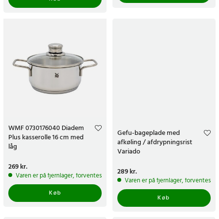
WMF 0730176040 Diadem
Gefu-bageplade med
Plus kasserolle 16 cm med
afkøling / afdrypningsrist
låg
Variado
Pris
269 kr.
:
269 kr.
Pris
289 kr.
:
289 kr.
Varen er på fjernlager, forventes at blive sendt inden for 5-7 hverdage
Varen er på fjernlager, forventes a
Køb
Køb