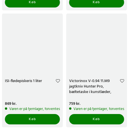
Køb
Køb
ISI-flødepiskeris 1 liter
Victorinox V-0.94 11.M9
jagtkniv Hunter Pro,
bæltetaske i kunstlæder,
orange
Pris
869 kr.
:
869 kr.
Pris
759 kr.
:
759 kr.
Varen er på fjernlager, forventes at blive sendt inden for 5-7 hverdage
Varen er på fjernlager, forventes a
Køb
Køb