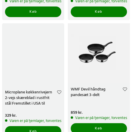
Varen er på fjernlager, forventes at blive sendt inden for 5-7 hverdage
Varen er på fjernlager, forventes a
Køb
Køb
WMF Devil håndtag
Microplane køkkenrivejern
pandesæt 3-delt
2-vejs skæreblad i rustfrit
stål Fremstillet i USA til
parmesanost
Pris
859 kr.
:
859 kr.
Pris
329 kr.
:
329 kr.
Varen er på fjernlager, forventes a
Varen er på fjernlager, forventes at blive sendt inden for 5-7 hverdage
Køb
Køb