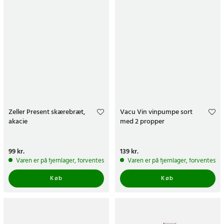
Zeller Present skærebræt,
Vacu Vin vinpumpe sort
akacie
med 2 propper
Pris
99 kr.
:
99 kr.
Pris
139 kr.
:
139 kr.
Varen er på fjernlager, forventes at blive sendt inden for 5-7 hverdage
Varen er på fjernlager, forventes a
Køb
Køb