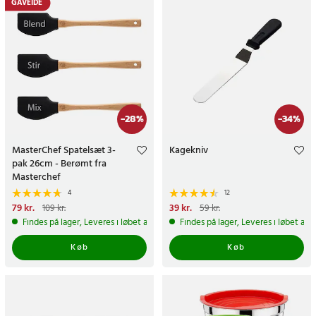
GAVEIDÉ
-
28
%
-
34
%
MasterChef Spatelsæt 3-
Kagekniv
pak 26cm - Berømt fra
Masterchef
4
12
Nuværende pris
79 kr.
:
79 kr.
Tidligere
Nuværende pris
39 kr.
:
39 kr.
Tidligere
109 kr.
59 kr.
pris
:
109 kr.
pris
:
59 kr.
Findes på lager, Leveres i løbet af 1-2 hverdage
Findes på lager, Leveres i løbet af 
Køb
Køb