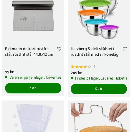
Birkmann dejkort rustfrit
Herzberg 5-delt skålsæt i
stål, rustfrit stål, 14,8x12 cm
rustfrit stål med silikonelåg
1
Pris
99 kr.
:
99 kr.
Pris
249 kr.
:
249 kr.
Varen er på fjernlager, forventes at blive sendt inden for 5-7 hverdage
Findes på lager, Leveres i løbet af 
Køb
Køb