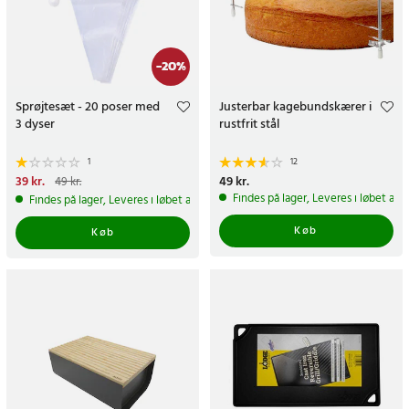
-
20
%
Sprøjtesæt - 20 poser med
Justerbar kagebundskærer i
3 dyser
rustfrit stål
1
12
Nuværende pris
39 kr.
:
39 kr.
Tidligere
Pris
49 kr.
:
49 kr.
49 kr.
pris
:
49 kr.
Findes på lager, Leveres i løbet af 
Findes på lager, Leveres i løbet af 1-2 hverdage
Køb
Køb