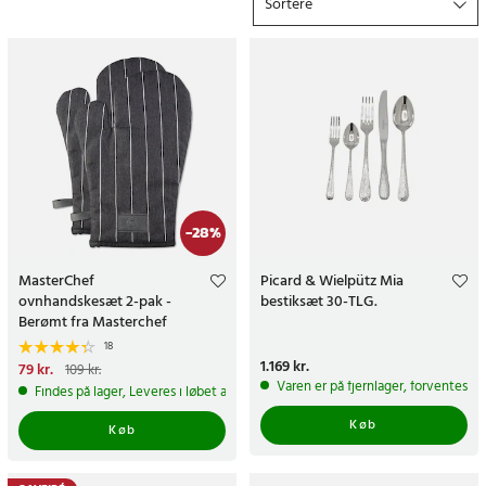
Sortere
-
28
%
MasterChef
Picard & Wielpütz Mia
ovnhandskesæt 2-pak -
bestiksæt 30-TLG.
Berømt fra Masterchef
18
Pris
1.169 kr.
:
1.169 kr.
Nuværende pris
79 kr.
:
79 kr.
Tidligere
109 kr.
pris
:
109 kr.
Varen er på fjernlager, forventes a
Findes på lager, Leveres i løbet af 1-2 hverdage
Køb
Køb