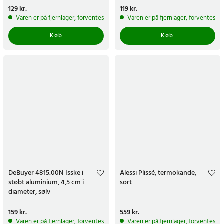
Pris
129 kr.
:
129 kr.
Pris
119 kr.
:
119 kr.
Varen er på fjernlager, forventes at blive sendt inden for 5-7 hverdage
Varen er på fjernlager, forventes a
Køb
Køb
DeBuyer 4815.00N Isske i
Alessi Plissé, termokande,
støbt aluminium, 4,5 cm i
sort
diameter, sølv
Pris
159 kr.
:
159 kr.
Pris
559 kr.
:
559 kr.
Varen er på fjernlager, forventes at blive sendt inden for 5-7 hverdage
Varen er på fjernlager, forventes a