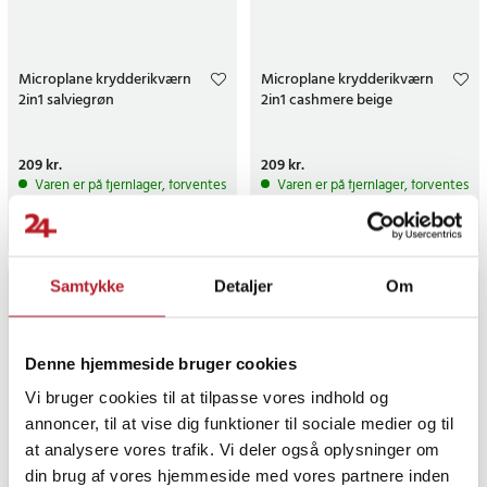
Microplane krydderikværn
Microplane krydderikværn
2in1 salviegrøn
2in1 cashmere beige
Pris
209 kr.
:
209 kr.
Pris
209 kr.
:
209 kr.
Varen er på fjernlager, forventes at blive sendt inden for 5-7 hverdage
Varen er på fjernlager, forventes a
Køb
Køb
Samtykke
Detaljer
Om
Denne hjemmeside bruger cookies
Vi bruger cookies til at tilpasse vores indhold og
annoncer, til at vise dig funktioner til sociale medier og til
at analysere vores trafik. Vi deler også oplysninger om
din brug af vores hjemmeside med vores partnere inden