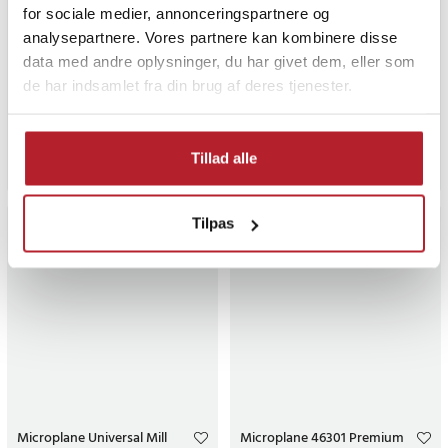
for sociale medier, annonceringspartnere og
Microplane krydderikværn
Microplane krydderikværn
analysepartnere. Vores partnere kan kombinere disse
2in1 coastal blue
2in1 Denim Blue
data med andre oplysninger, du har givet dem, eller som
de har indsamlet fra din brug af deres tjenester.
Pris
209 kr.
:
209 kr.
Pris
209 kr.
:
209 kr.
Varen er på fjernlager, forventes at blive sendt inden for 5-7 hverdage
Varen er på fjernlager, forventes a
Tillad alle
Køb
Køb
Tilpas
Microplane Universal Mill
Microplane 46301 Premium