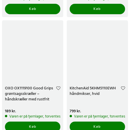
Køb
Køb
OXO OX1119100 Good Grips
KitchenAid 5KHM5110EWH
grøntsagsskræller –
håndmikser, hvid
håndskræller med rustfrit
stålblad, hvid
Pris
189 kr.
:
189 kr.
Pris
799 kr.
:
799 kr.
Varen er på fjernlager, forventes at blive sendt inden for 5-7 hverdage
Varen er på fjernlager, forventes a
Køb
Køb