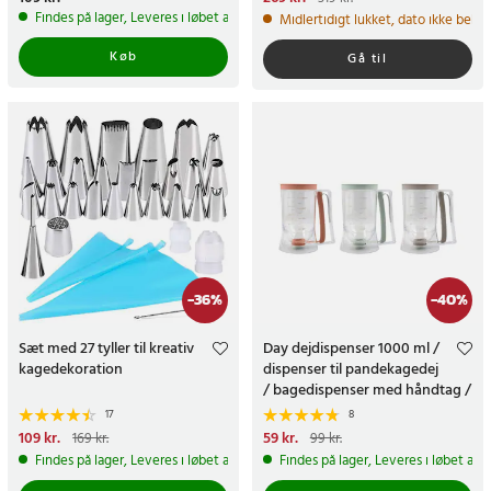
269 kr.
Tidligere pris
:
319 kr.
Findes på lager, Leveres i løbet af 1-2 hverdage
Midlertidigt lukket, dato ikke bekr
Køb
Gå til
-
36
%
-
40
%
Sæt med 27 tyller til kreativ
Day dejdispenser 1000 ml /
kagedekoration
dispenser til pandekagedej
/ bagedispenser med håndtag /
muffin- og vaffeldej
17
8
Nuværende pris
109 kr.
:
Nuværende pris
59 kr.
:
59 kr.
Tidligere
169 kr.
99 kr.
109 kr.
Tidligere pris
:
169 kr.
pris
:
99 kr.
Findes på lager, Leveres i løbet af 1-2 hverdage
Findes på lager, Leveres i løbet af 