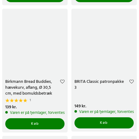
Birkmann Bread Buddies,
BRITA Classic patronpakke
hævekurv, aflang, Ø 30,5
3
cm, med bomuldsbetræk
1
Pris
149 kr.
:
149 kr.
Pris
139 kr.
:
139 kr.
Varen er på fjernlager, forventes a
Varen er på fjernlager, forventes at blive sendt inden for 5-7 hverdage
Køb
Køb