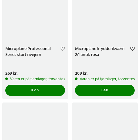
Microplane Professional
Microplane krydderikværn
Series stort rivejern
2i1 antik rosa
Pris
269 kr.
:
269 kr.
Pris
209 kr.
:
209 kr.
Varen er på fjernlager, forventes at blive sendt inden for 5-7 hverdage
Varen er på fjernlager, forventes a
Køb
Køb