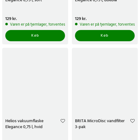
Elegance 0,75 l, sort
Elegance 0,75 l, dueblå
Pris
129 kr.
:
129 kr.
Pris
129 kr.
:
129 kr.
Varen er på fjernlager, forventes at blive sendt inden for 5-7 hverdage
Varen er på fjernlager, forventes a
Køb
Køb
Helios vakuumflaske
BRITA MicroDisc vandfilter
Elegance 0,75 l, hvid
3-pak