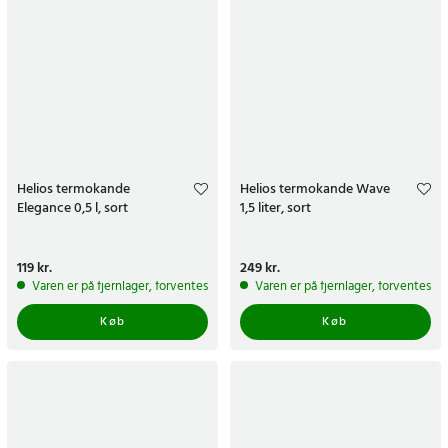
Helios termokande
Helios termokande Wave
Elegance 0,5 l, sort
1,5 liter, sort
Pris
119 kr.
:
119 kr.
Pris
249 kr.
:
249 kr.
Varen er på fjernlager, forventes at blive sendt inden for 5-7 hverdage
Varen er på fjernlager, forventes a
Køb
Køb