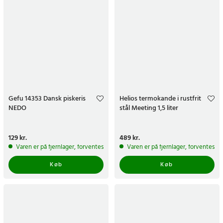
Gefu 14353 Dansk piskeris
Helios termokande i rustfrit
NEDO
stål Meeting 1,5 liter
Pris
129 kr.
:
129 kr.
Pris
489 kr.
:
489 kr.
Varen er på fjernlager, forventes at blive sendt inden for 5-7 hverdage
Varen er på fjernlager, forventes a
Køb
Køb