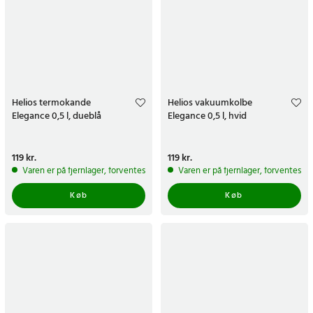
Helios termokande
Helios vakuumkolbe
Elegance 0,5 l, dueblå
Elegance 0,5 l, hvid
Pris
119 kr.
:
119 kr.
Pris
119 kr.
:
119 kr.
Varen er på fjernlager, forventes at blive sendt inden for 5-7 hverdage
Varen er på fjernlager, forventes a
Køb
Køb