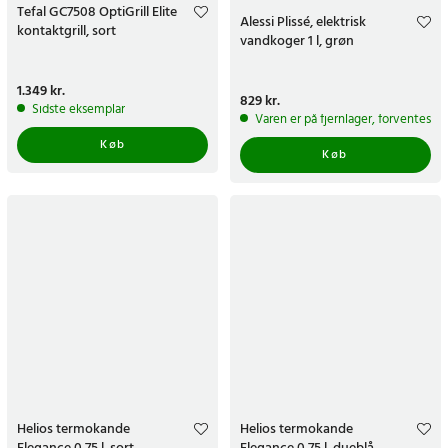
Tefal GC7508 OptiGrill Elite
Alessi Plissé, elektrisk
kontaktgrill, sort
vandkoger 1 l, grøn
Pris
1.349 kr.
:
1.349 kr.
Pris
829 kr.
:
829 kr.
Sidste eksemplar
Varen er på fjernlager, forventes a
Køb
Køb
Helios termokande
Helios termokande