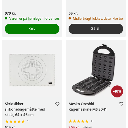
Pris
979 kr.
:
979 kr.
Pris
59 kr.
:
59 kr.
Varen er på fjernlager, forventes at blive sendt inden for 5-7 hverdage
Midlertidigt lukket, dato ikke bekr
Køb
Gå til
-
16
%
Skridsikker
Mesko Oreshki
silikonebagemåtte med
Kagemaskine MS 3041
skala, 64 x 46 cm
1
10
Pris
109 kr.
:
109 kr.
Nuværende pris
269 kr.
:
319 kr.