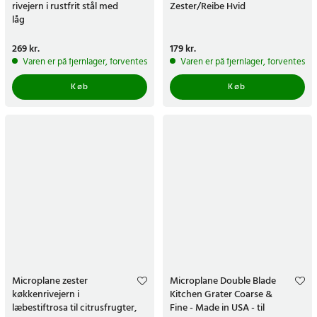
rivejern i rustfrit stål med
Zester/Reibe Hvid
låg
Pris
269 kr.
:
269 kr.
Pris
179 kr.
:
179 kr.
Varen er på fjernlager, forventes at blive sendt inden for 5-7 hverdage
Varen er på fjernlager, forventes a
Køb
Køb
Microplane zester
Microplane Double Blade
køkkenrivejern i
Kitchen Grater Coarse &
læbestiftrosa til citrusfrugter,
Fine - Made in USA - til