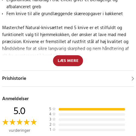
Ergonomiske håndtag i træ-effekt giver et behageligt og
afbalanceret greb
Fem knive til alle grundlæggende skæreopgaver i køkkenet
Masterchef Natural-knivsættet med 5 knive er et stilfuldt og
funktionelt valg til hjemmekokken, der ønsker at lave mad med
præcision. Knivene er fremstillet af rustfrit stål af høj kvalitet og
håndslebne for at sikre langvarig skarphed og nem håndtering af
alt fra grøntsager til brød og kød.
LÆS MERE
Hvert blad er belagt med en antibakteriel non-stick-overflade,
som forhindrer maden i at klæbe fast og gør rengøringen lettere.
Prishistorie
Den matsorte finish giver knivene et moderne look og forstærkes
af de ergonomiske håndtag i trælook - et design, der føles
behageligt i hånden og ser elegant ud på køkkenbordet.
Anmeldelser
5.0
5
☆
Sættet indeholder fem knive: urtekniv, universalkniv, brødkniv,
4
☆
forskærerkniv og kokkekniv - hvilket gør det til et komplet
3
☆
2
☆
basissæt til alle former for madtilberedning.
1
☆
vurderinger