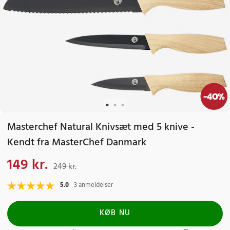
-
40
%
Masterchef Natural Knivsæt med 5 knive -
Kendt fra MasterChef Danmark
149 kr.
Nuværende pris
:
149 kr.
Tidligere pris
:
249 kr.
249 kr.
5.0
3 anmeldelser
KØB NU