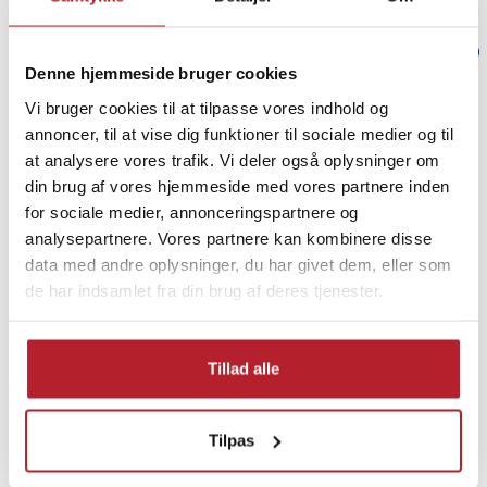
Verified by Trustvoice
Denne hjemmeside bruger cookies
PRISGARANTI
Vi bruger cookies til at tilpasse vores indhold og
annoncer, til at vise dig funktioner til sociale medier og til
at analysere vores trafik. Vi deler også oplysninger om
UDSALG
din brug af vores hjemmeside med vores partnere inden
for sociale medier, annonceringspartnere og
analysepartnere. Vores partnere kan kombinere disse
data med andre oplysninger, du har givet dem, eller som
de har indsamlet fra din brug af deres tjenester.
Finde gode tilbud
Hjem & Have
Køkkenprodukter
Tillad alle
Køkkenredskaber
Fars dag gaver
Knive
Tilpas