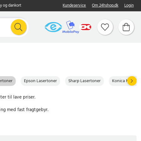
y og dankort
Kundeservice
Om 24hshop.dk
Login
ertoner
Epson Lasertoner
Sharp Lasertoner
Konica Minolta
er til lave priser.
ing med fast fragtgebyr.