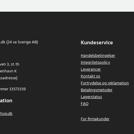
Kundeservice
dk (24 se Sverige AB)
Handelsbetingelser
Integritetspolicy
en 3, st. th
Leverancer
benhavn K
Kontakt os
gsadresse)
Fortrydelse og reklamation
mer 33573359
Betalingsmetoder
Lagerstatus
ation
FAQ
hop.dk
For firmakunder