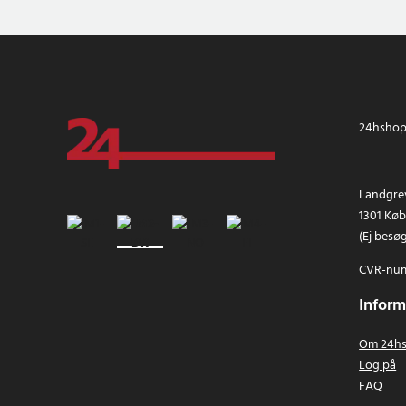
24hshop.
Landgrev
1301 Kø
(Ej besø
CVR-num
Inform
Om 24hs
Log på
FAQ