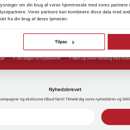
oplysninger om din brug af vores hjemmeside med vores partnere i
ysepartnere. Vores partnere kan kombinere disse data med andr
et fra din brug af deres tjenester.
Tilpas
age
⭐ 365 dages fortrydelsesret
⭐ Nem og sikker betaling med mobi
Nyhedsbrevet
kampagner og eksklusive tilbud først! Tilmeld dig vores nyhedsbrev og S