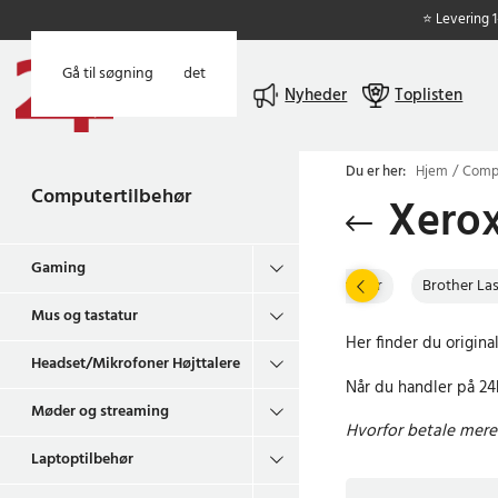
⭐ Levering 
Gå til hovedindholdet
Gå til søgning
Menu
Nyheder
Toplisten
Du er her:
Hjem
Compu
Computertilbehør
Xerox
Gaming
HP Lasertoner
Brother La
Mus og tastatur
Her finder du original
Headset/Mikrofoner Højttalere
Når du handler på 24h
Møder og streaming
Hvorfor betale mere 
Laptoptilbehør