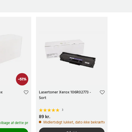
-
51
%
ox
Lasertoner Xerox 106R02773 -
Sort
3
r.
Tidligere pris
:
Pris
89 kr.
:
89 kr.
Midlertidigt lukket, dato ikke bekræftet
tilbage af dette produkt