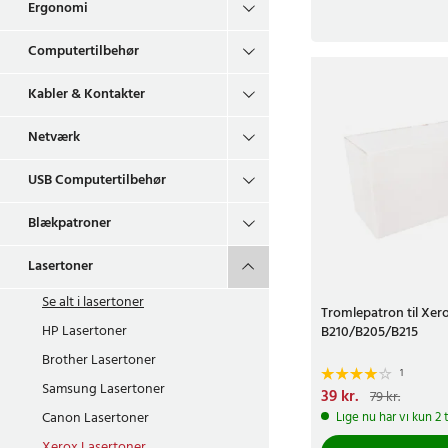
Ergonomi
Computertilbehør
Kabler & Kontakter
Netværk
USB Computertilbehør
Blækpatroner
Lasertoner
Se alt i
lasertoner
Tromlepatron til Xer
HP Lasertoner
B210/B205/B215
Brother Lasertoner
1
Samsung Lasertoner
Nuværende pris
39 kr.
:
39 k
79 kr.
79 kr.
Canon Lasertoner
Lige nu har vi kun 2 
Xerox Lasertoner