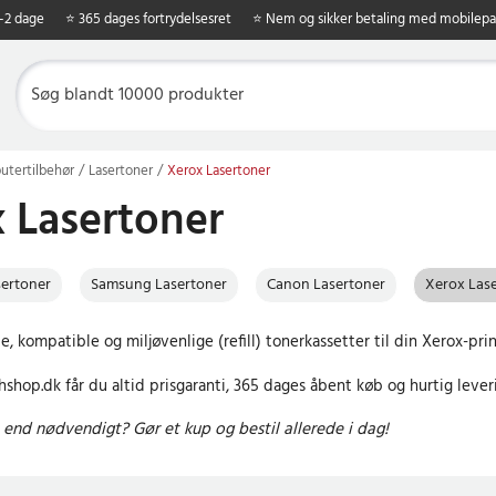
1-2 dage
⭐ 365 dages fortrydelsesret
⭐ Nem og sikker betaling med mobilepa
tertilbehør
Lasertoner
Xerox Lasertoner
 Lasertoner
sertoner
Samsung Lasertoner
Canon Lasertoner
Xerox Las
e, kompatible og miljøvenlige (refill) tonerkassetter til din Xerox-print
shop.dk får du altid prisgaranti, 365 dages åbent køb og hurtig lever
end nødvendigt? Gør et kup og bestil allerede i dag!