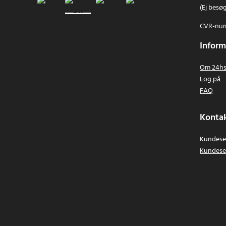
(Ej besø
CVR-num
Inform
Om 24hs
Log på
FAQ
Kontak
Kundeser
Kundese