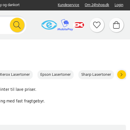
y og dankort
Kundeservice
Om 24hshop.dk
Login
Xerox Lasertoner
Epson Lasertoner
Sharp Lasertoner
Koni
nter til lave priser.
ing med fast fragtgebyr.