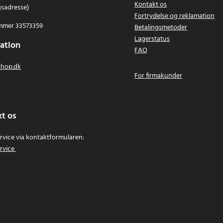
Kontakt os
gsadresse)
Fortrydelse og reklamation
mer 33573359
Betalingsmetoder
Lagerstatus
ation
FAQ
hop.dk
For firmakunder
t os
vice via kontaktformularen:
rvice