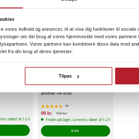
ookies
se vores indhold og annoncer, til at vise dig funktioner til sociale
oplysninger om din brug af vores hjemmeside med vores partnere i
ysepartnere. Vores partnere kan kombinere disse data med andr
et fra din brug af deres tjenester.
-
38
%
Tilpas
el med
LaserToner kompatibel med
Brother TN-1050
115
Nuværende pris
99 kr.
:
99 kr.
Tidligere pris
:
159 kr.
159 kr.
res i løbet af 1-2 hverdage
Findes på lager, Leveres i løbet af 1-2 hverdage
Køb