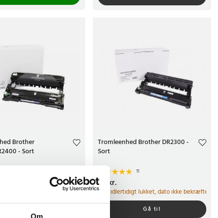
hed Brother
Tromleenhed Brother DR2300 -
2400 - Sort
Sort
1
11
.
Pris
89 kr.
:
89 kr.
har vi kun 2 tilbage af dette produkt
Midlertidigt lukket, dato ikke bekræftet
Køb
Gå til
Om