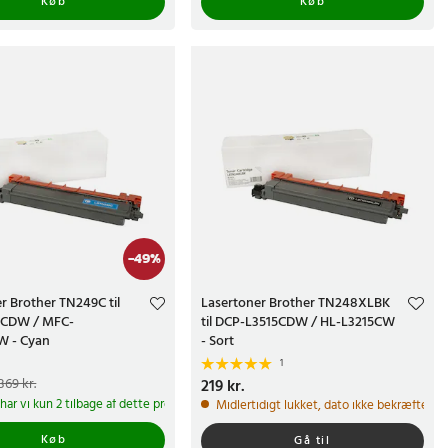
Køb
Køb
-
49
%
r Brother TN249C til
Lasertoner Brother TN248XLBK
0CDW / MFC-
til DCP-L3515CDW / HL-L3215CW
 - Cyan
- Sort
1
e pris
:
189 kr.
Tidligere
369 kr.
Pris
219 kr.
:
219 kr.
r.
har vi kun 2 tilbage af dette produkt
Midlertidigt lukket, dato ikke bekræftet
Køb
Gå til