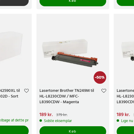
l
Køb
-
50
%
N2590XL til
Lasertoner Brother TN249M til
Lasertone
02D - Sort
HL-L8230CDW / MFC-
HL-L823
L8390CDW - Magenta
L8390CDW
Nuværende pris
189 kr.
:
189 kr.
Tidligere
Nuværend
189 kr.
379 kr.
pris
:
379 kr.
pris
:
369 k
tilbage af dette produkt
Sidste eksemplar
Lige nu 
Køb