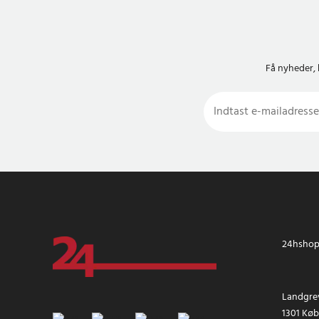
Få nyheder, 
24hshop.
Landgrev
1301 Kø