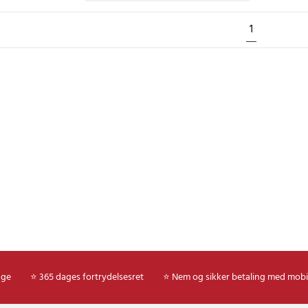
1
age
⭐ 365 dages fortrydelsesret
⭐ Nem og sikker betaling med mobi