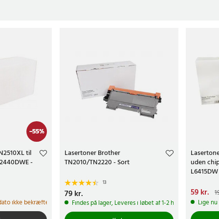
-
55
%
N2510XL til
Lasertoner Brother
Laserton
 2440DWE -
TN2010/TN2220 - Sort
uden chip
L6415DW 
13
kr.
Tidligere
Nuværend
59 kr.
1
Pris
79 kr.
:
79 kr.
199 kr.
 dato ikke bekræftet
Lige nu 
Findes på lager, Leveres i løbet af 1-2 hverdage