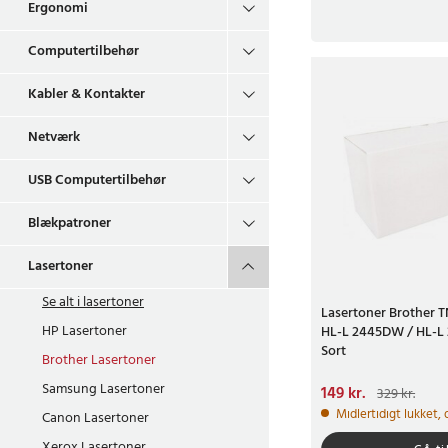
Ergonomi
Computertilbehør
Kabler & Kontakter
Netværk
USB Computertilbehør
Blækpatroner
Lasertoner
Se alt i
lasertoner
Lasertoner Brother T
HP Lasertoner
HL-L 2445DW / HL-L
Sort
Brother Lasertoner
Samsung Lasertoner
Nuværende pris
149 kr.
:
149 
329 kr.
pris
:
329 kr.
Midlertidigt lukket,
Canon Lasertoner
Xerox Lasertoner