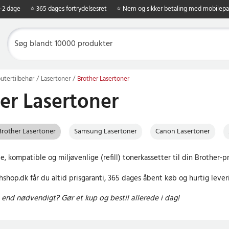
1-2 dage
⭐ 365 dages fortrydelsesret
⭐ Nem og sikker betaling med mobilepa
tertilbehør
Lasertoner
Brother Lasertoner
er Lasertoner
Brother Lasertoner
Samsung Lasertoner
Canon Lasertoner
e, kompatible og miljøvenlige (refill) tonerkassetter til din Brother-pri
shop.dk får du altid prisgaranti, 365 dages åbent køb og hurtig lever
end nødvendigt? Gør et kup og bestil allerede i dag!