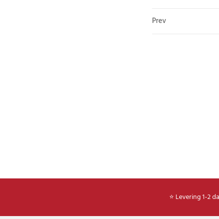
Prev
⭐ Levering 1-2 d