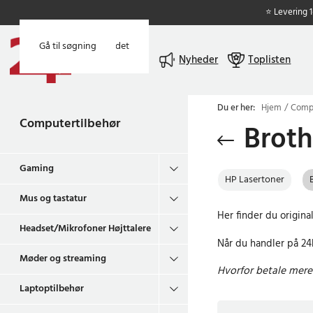
⭐ Levering 
Gå til hovedindholdet
Gå til søgning
Menu
Nyheder
Toplisten
Du er her:
Hjem
Compu
Computertilbehør
Broth
Gaming
HP Lasertoner
Mus og tastatur
Her finder du original
Headset/Mikrofoner Højttalere
Når du handler på 24h
Møder og streaming
Hvorfor betale mere 
Laptoptilbehør