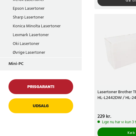
Gå ti
Epson Lasertoner
Sharp Lasertoner
Konica Minolta Lasertoner
Lexmark Lasertoner
Oki Lasertoner
Øvrige Lasertoner
Mini-PC
PRISGARANTI
Lasertoner Brother T
HL-L2442DW / HL-24
UDSALG
Pris
229 kr.
:
229 kr.
Lige nu har vi kun 3 
Køb