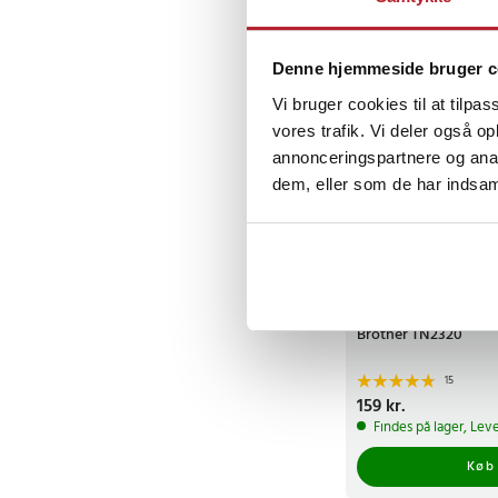
Denne hjemmeside bruger c
Vi bruger cookies til at tilpas
vores trafik. Vi deler også 
annonceringspartnere og anal
dem, eller som de har indsaml
Lasertoner kompatib
Brother TN2320
15
Pris
159 kr.
:
159 kr.
Findes på lager, Leve
Køb