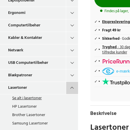
Laptoptilbehør
Findes på lager,
Ergonomi
Ekspreslevering
Computertilbehør
Fragt 49 kr
Kabler & Kontakter
Sikkerhed
- Godk
Tryghed
- 30 dag
Netværk
tilfredse kunder
USB Computertilbehør
Blækpatroner
Lasertoner
Se alt i
lasertoner
HP Lasertoner
Beskrivelse
Brother Lasertoner
Samsung Lasertoner
Lasertone