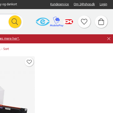
y og dankort
Kundeservice
Om 24hshop.dk
Login
æs mere her*.
 - Sort