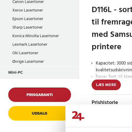
Canon Lasertoner
D116L - sor
Xerox Lasertoner
Epson Lasertoner
til fremra
Sharp Lasertoner
med Samsu
Konica Minolta Lasertoner
printere
Lexmark Lasertoner
Oki Lasertoner
Øvrige Lasertoner
Kapacitet: 3000 sid
kvalitetsudskrivni
Mini-PC
Farve: Sort, til k
Kompatibilitet: Ek
LÆS MERE
MultiXpress-printe
PRISGARANTI
Prishistorie
Opnå den absolut be
sorte erstatningstone
UDSALG
Samsung MultiXpress
3000 sider sikrer den
Anmeldelser
fremstår i det bedste