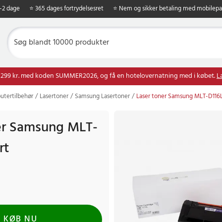
1-2 dage
⭐ 365 dages fortrydelsesret
⭐ Nem og sikker betaling med mobilepa
 299 kr. med koden SUMMER2026, og få en hotelovernatning med i købet.
L
tertilbehør
Lasertoner
Samsung Lasertoner
Laser toner Samsung MLT-D116L
er Samsung MLT-
rt
KØB NU