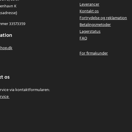
Leverancer
benhavn K
Kontakt os
gsadresse)
Fortrydelse og reklamation
mer 33573359
Betalingsmetoder
Lagerstatus
ation
FAQ
hop.dk
For firmakunder
t os
vice via kontaktformularen:
rvice