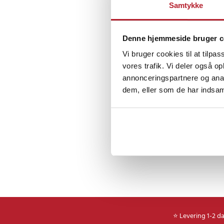
Samtykke
derhjemme eller på k
Specifikation
Denne hjemmeside bruger c
- Farve: Sort
Vi bruger cookies til at tilpas
- Kapacitet: 3000 sid
- Producentens rese
vores trafik. Vi deler også 
- Erstatter: MLT-D116
annonceringspartnere og anal
dem, eller som de har indsaml
Kompatible modell
SAMSUNG MULTIX
SAMSUNG MULTIX
SAMSUNG MULTIX
SAMSUNG MULTIX
SAMSUNG MULTIX
SAMSUNG MULTIX
Article number
:
10663
⭐ Levering 1-2 d