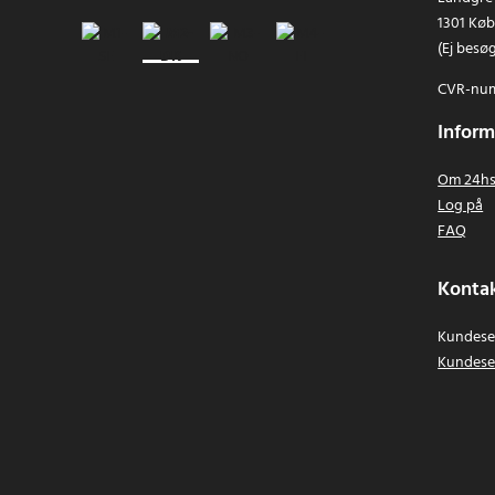
1301 Kø
(Ej besø
CVR-num
Inform
Om 24hs
Log på
FAQ
Kontak
Kundeser
Kundese