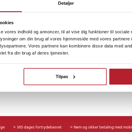
Detaljer
ontoret.
ookies
Finde gode tilbud
se vores indhold og annoncer, til at vise dig funktioner til sociale
er
rvedelsnummer: MLT-D116L
oplysninger om din brug af vores hjemmeside med vores partnere i
Lasertoner
Samsung La
L
ysepartnere. Vores partnere kan kombinere disse data med andr
et fra din brug af deres tjenester.
er
PRESS SL-M2825DW
PRESS SL-M2825ND
Tilpas
PRESS SL-M2675FN
PRESS SL-M2875FW
PRESS SL-M2875FD
PRESS SL-M2625
9
age
⭐ 365 dages fortrydelsesret
⭐ Nem og sikker betaling med mobi