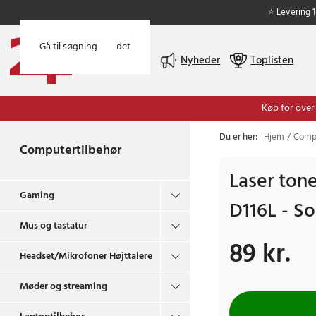
⭐ Levering 
Gå til hovedindholdet
Gå til søgning
Menu
Nyheder
Toplisten
Køb for over
Du er her:
Hjem
Compu
Computertilbehør
Laser ton
Gaming
D116L - So
Mus og tastatur
89 kr.
Pris
:
89 kr.
Headset/Mikrofoner Højttalere
Møder og streaming