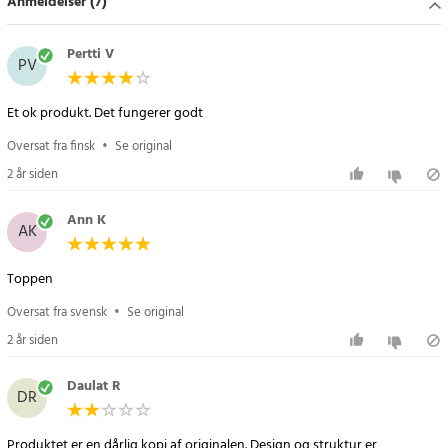
Anmeldelser (7)
SAMSUNG MULTIXPRESS SL-M2070
SAMSUNG MULTIXPRESS SL-M2070W
Pertti V
SAMSUNG MULTIXPRESS SL-M2070F
PV
SAMSUNG MULTIXPRESS SL-M2070FW
SAMSUNG MULTIXPRESS SL-M2078W
Et ok produkt. Det fungerer godt
Article number
:
106636
Oversat fra finsk
•
Se original
2 år siden
Ann K
AK
Toppen
Oversat fra svensk
•
Se original
2 år siden
Daulat R
DR
Produktet er en dårlig kopi af originalen. Design og struktur er