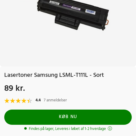
Lasertoner Samsung LSML-T111L - Sort
89 kr.
Pris
:
89 kr.
4.4
7 anmeldelser
KØB NU
Findes på lager, Leveres i løbet af 1-2 hverdage