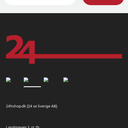
24hshop.dk (24 se Sverige AB)
Landgreven 3, st. th