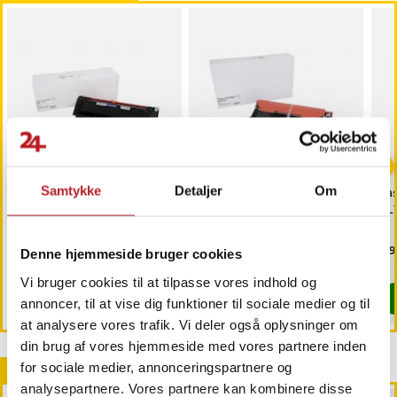
Samtykke
Detaljer
Om
Laser toner Samsung
Lasertoner Samsung
La
MLT-D116L - Sort
CLT-C406S - Cyan
CL
Pris
89 kr.
:
89 kr.
Pris
99 kr.
:
99 kr.
Pri
119
Denne hjemmeside bruger cookies
Findes på lager, Leveres i løbet af 1-2 hverdage
Findes på lager, Leveres i løbet af 1-2
Vi bruger cookies til at tilpasse vores indhold og
Køb
Køb
annoncer, til at vise dig funktioner til sociale medier og til
at analysere vores trafik. Vi deler også oplysninger om
din brug af vores hjemmeside med vores partnere inden
Andre købte også
for sociale medier, annonceringspartnere og
analysepartnere. Vores partnere kan kombinere disse