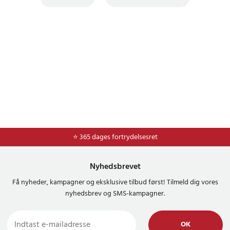
⭐ Nem og sikker betaling med mobilepay og dankort
⭐ 365 dages fortrydelsesret
Nyhedsbrevet
Få nyheder, kampagner og eksklusive tilbud først! Tilmeld dig vores
nyhedsbrev og SMS-kampagner.
OK