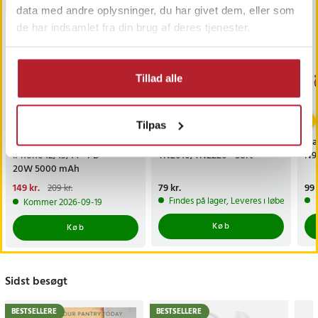
GAVEIDÉ
data med andre oplysninger, du har givet dem, eller som
de har indsamlet fra din brug af deres tjenester.
Tillad alle
-
29
%
Tilpas
Magnetisk powerbank til
Lasertoner Brother
Bl
iPhone 12/13/14 - PD
TN2010/TN2220 - Sort
N9
20W 5000 mAh
Nuværende pris
149 kr.
:
Pris
79 kr.
:
79 kr.
Pri
99 
209 kr.
149 kr.
Tidligere pris
:
209 kr.
Findes på lager, Leveres i løbet af 1-2
Kommer 2026-09-19
Køb
Køb
Sidst besøgt
BESTSELLERE
BESTSELLERE