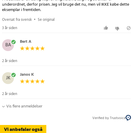
underordnet, derfor prisen. Jeg vil bruge det nu, men vil IKKE købe dette
eksemplar i fremtiden.
Oversat fra svensk
•
Se original
3 år siden
Bert A
BA
2 år siden
Janos K
JK
2 år siden
Vis flere anmeldelser
Verified by Trustvoice
Vi anbefaler også