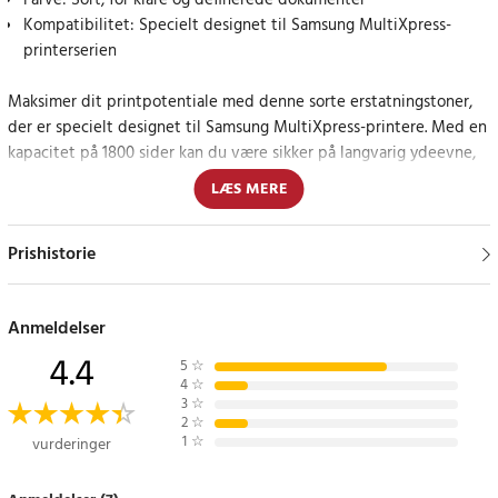
Farve: Sort, for klare og definerede dokumenter
Kompatibilitet: Specielt designet til Samsung MultiXpress-
printerserien
Maksimer dit printpotentiale med denne sorte erstatningstoner,
der er specielt designet til Samsung MultiXpress-printere. Med en
kapacitet på 1800 sider kan du være sikker på langvarig ydeevne,
perfekt til både små virksomheder og hjemmebrug.
LÆS MERE
Specifikationer
Prishistorie
- Farve: Sort
- Kapacitet: 1800 sider
- Producentens varenummer: LSML-T111L
Anmeldelser
- Erstatter: LSML-T111L
4.4
5
☆
Kompatible modeller
4
☆
3
☆
SAMSUNG MULTIXPRESS SL-M2020
2
☆
SAMSUNG MULTIXPRESS SL-M2020W
1
☆
vurderinger
SAMSUNG MULTIXPRESS SL-M2022
SAMSUNG MULTIXPRESS SL-M2022W