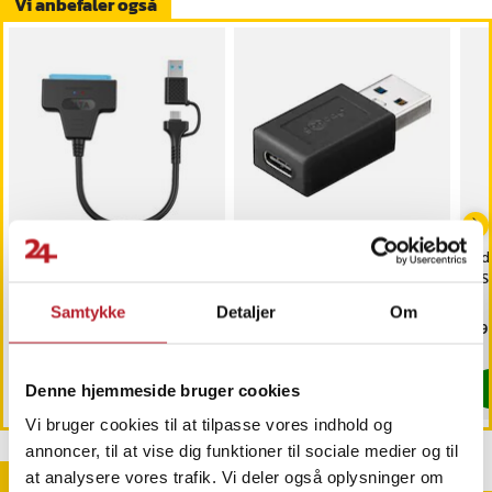
Vi anbefaler også
USB 3.0/USB-C til SATA
Goobay USB-adapter
Ada
2,5" HDD/SSD-
USB 3.0 til USB-C
US
adapterkabel 25 cm
Samtykke
Detaljer
Om
Pris
79 kr.
:
79 kr.
Pris
39 kr.
:
39 kr.
Pri
49 
Findes på lager, Leveres i løbet af 1-2 hverdage
Sidste eksemplar
Køb
Køb
Denne hjemmeside bruger cookies
Vi bruger cookies til at tilpasse vores indhold og
annoncer, til at vise dig funktioner til sociale medier og til
Andre købte også
at analysere vores trafik. Vi deler også oplysninger om