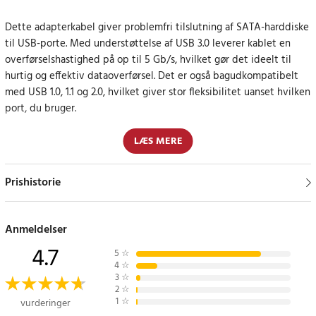
Dette adapterkabel giver problemfri tilslutning af SATA-harddiske
til USB-porte. Med understøttelse af USB 3.0 leverer kablet en
overførselshastighed på op til 5 Gb/s, hvilket gør det ideelt til
hurtig og effektiv dataoverførsel. Det er også bagudkompatibelt
med USB 1.0, 1.1 og 2.0, hvilket giver stor fleksibilitet uanset hvilken
port, du bruger.
Kablet er kompatibelt med Serial ATA 2.0 og understøtter SATA-
LÆS MERE
harddiske med hastigheder på 1,5 Gb/s og 3 Gb/s.
Strømforsyningen sker direkte via USB-porten, hvilket gør det
Prishistorie
ideelt til 2,5" harddiske og bærbar brug.
Kompatibilitet og brugervenlighed
Anmeldelser
4.7
Dette adapterkabel fungerer problemfrit med flere
5
☆
4
☆
operativsystemer, herunder Windows 7, Vista, XP samt Server 2003
3
☆
og 2008, både i 32-bit- og 64-bit-versioner. Plug-and-play-
2
☆
1
☆
vurderinger
funktionen betyder, at der ikke er behov for drivere, hvilket gør