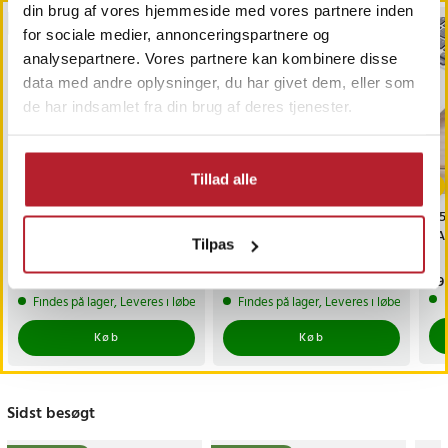
din brug af vores hjemmeside med vores partnere inden
BESTSELLERE
for sociale medier, annonceringspartnere og
analysepartnere. Vores partnere kan kombinere disse
data med andre oplysninger, du har givet dem, eller som
de har indsamlet fra din brug af deres tjenester.
-
51
%
-
26
%
Tillad alle
Røgalarmens batteri -
Ekstern CD/DVD-læser
2,5
Hvornår har du sidst
og -brænder – USB DVD-
SAT
Tilpas
skiftet det?
drev
Nuværende pris
19 kr.
:
Nuværende pris
199 kr.
:
Pri
89 
39 kr.
269 kr.
19 kr.
Tidligere pris
:
39 kr.
199 kr.
Tidligere pris
:
269 kr.
Findes på lager, Leveres i løbet af 1-2 hverdage
Findes på lager, Leveres i løbet af 1-2
Køb
Køb
Sidst besøgt