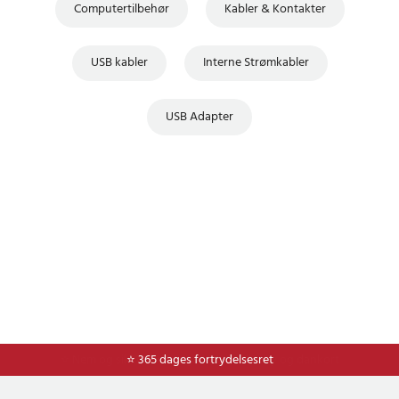
Computertilbehør
Kabler & Kontakter
USB kabler
Interne Strømkabler
USB Adapter
⭐ Nem og sikker betaling med mobilepay og dankort
⭐ 365 dages fortrydelsesret