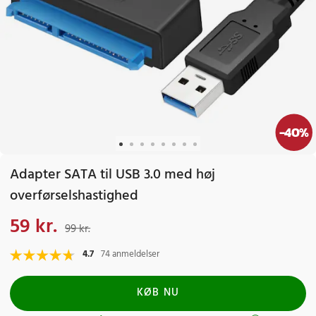
-
40
%
Adapter SATA til USB 3.0 med høj
overførselshastighed
59 kr.
Nuværende pris
:
59 kr.
Tidligere pris
:
99 kr.
99 kr.
4.7
74 anmeldelser
KØB NU