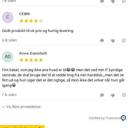
1 år siden
CEBM
C
Godt produkt til ok pris og hurtig levering.
6 år siden
Anne Damsholt
AD
Fint kabel, som jeg ikke ane hvad er til😂😂 men det ved min IT kyndige
veninde, de skal bruge det til at redde ting fra min harddisk.....men det se
fint ud og hun siger det er det rigtige, så mon ikke det virker når hun går
igang😁
7 år siden
Vis flere anmeldelser
Verified by Trustvoice