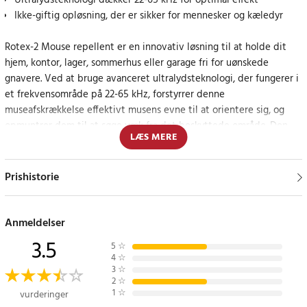
Ultralydsteknologi dækker 22-65 kHz for optimal effekt
Ikke-giftig opløsning, der er sikker for mennesker og kæledyr
Rotex-2 Mouse repellent er en innovativ løsning til at holde dit
hjem, kontor, lager, sommerhus eller garage fri for uønskede
gnavere. Ved at bruge avanceret ultralydsteknologi, der fungerer i
et frekvensområde på 22-65 kHz, forstyrrer denne
museafskrækkelse effektivt musens evne til at orientere sig, og
opmuntrer dem til at søge væk fra det beskyttede område. Den
LÆS MERE
kompakte størrelse gør det nemt at placere enheden, hvor der er
mest brug for den, uden at den fylder meget eller bliver et
forstyrrende element i rummet.
Prishistorie
Sikker og miljøvenlig kontrol
Anmeldelser
I modsætning til traditionelle bekæmpelsesmetoder, der bruger
3.5
5
☆
giftstoffer eller fælder, tilbyder Rotex-2 Mouse repellent en
4
☆
human og miljøvenlig løsning. Da enheden kun bruger
3
☆
2
☆
ultralydsbølger, der er uskadelige for både mennesker og kæledyr,
1
☆
vurderinger
kan du beskytte dit hjem eller arbejdsplads mod uønskede