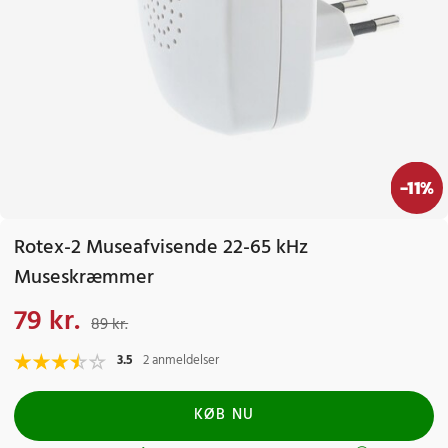
-
11
%
Rotex-2 Museafvisende 22-65 kHz
Museskræmmer
79 kr.
Nuværende pris
:
79 kr.
Tidligere pris
:
89 kr.
89 kr.
3.5
2 anmeldelser
KØB NU