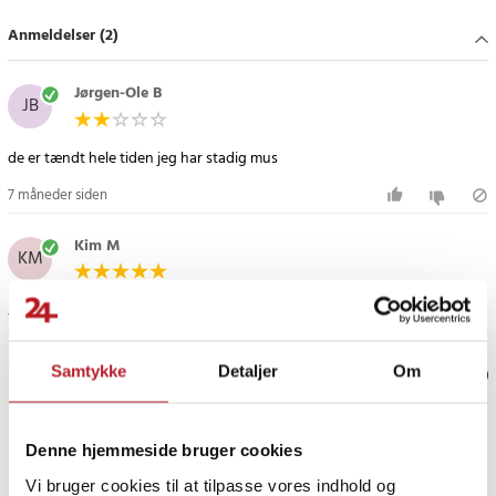
besøgende uden at risikere din familie, dine kolleger eller dine
Anmeldelser (2)
firbenede venner.
Specifikation
Jørgen-Ole B
JB
- Anvendelsesområder: Bolig, lager, garage, sommerhus, kontor
- Teknologi: Ultralyd 22-65 kHz
de er tændt hele tiden jeg har stadig mus
- Sikkerhed: Ikke-giftig, sikker for mennesker og kæledyr
- Strømforsyning: 230V, 50Hz
7 måneder siden
Article number
:
109993
Kim M
KM
1 måned siden
Samtykke
Detaljer
Om
Verified by Trustvoice
PRISGARANTI
Denne hjemmeside bruger cookies
Vi bruger cookies til at tilpasse vores indhold og