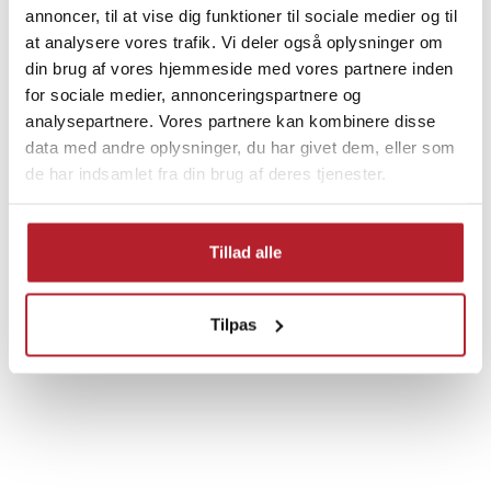
UDSALG
annoncer, til at vise dig funktioner til sociale medier og til
at analysere vores trafik. Vi deler også oplysninger om
din brug af vores hjemmeside med vores partnere inden
for sociale medier, annonceringspartnere og
analysepartnere. Vores partnere kan kombinere disse
Finde gode tilbud
data med andre oplysninger, du har givet dem, eller som
de har indsamlet fra din brug af deres tjenester.
Hjem & Have
Udsalg 50-99 Kronor
Have
Tillad alle
Mod skadedyr & insekter
Udsalg Have
Tilpas