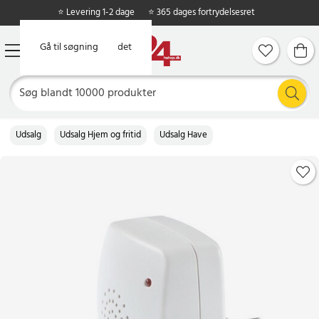
⭐ Levering 1-2 dage
⭐ 365 dages fortrydelsesret
Gå til hovedindholdet
Gå til søgning
Udsalg
Udsalg Hjem og fritid
Udsalg Have