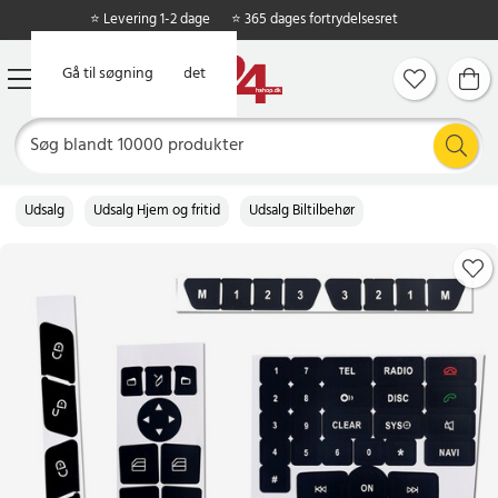
⭐ Levering 1-2 dage
⭐ 365 dages fortrydelsesret
Gå til hovedindholdet
Gå til søgning
Udsalg
Udsalg Hjem og fritid
Udsalg Biltilbehør