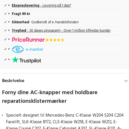
Ekspreslevering
- Levering på 1 dag*
Fragt 49 kr
Sikkerhed
- Godkendt af e-handelsfonden
Tryghed
- 30 dages prisgaranti - Over 1 million tilfredse kunder
Beskrivelse
Forny dine AC-knapper med holdbare
reparationsklistermærker
Specielt designet til Mercedes-Benz C-Klasse W204 S204 C204
Facelift, SLK-Klasse R172, CLS-Klasse W218, E-Klasse W212, E-
Klasse Coupé C207, E-Klasse Cabriolet A207, SL-Klasse R231, A-