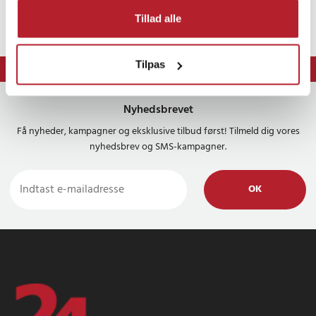
Article number
:
112118
Tillad alle
Tilpas
⭐ 365 dages fortrydelsesret
Nyhedsbrevet
Få nyheder, kampagner og eksklusive tilbud først! Tilmeld dig vores
nyhedsbrev og SMS-kampagner.
OK