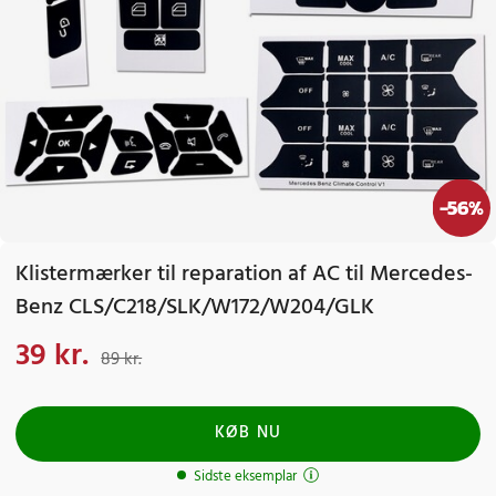
-
56
%
Klistermærker til reparation af AC til Mercedes-
Benz CLS/C218/SLK/W172/W204/GLK
39 kr.
Nuværende pris
:
39 kr.
Tidligere pris
:
89 kr.
89 kr.
KØB NU
Sidste eksemplar