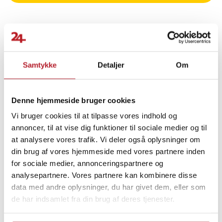
tydelig visning, selv i mørke. Hvert sæt indeholder mærkater til
reparation af AC-knapperne i din Mercedes-Benz. Bemærk, at der
kan forekomme små forskelle i dimensioner på grund af manuelle
målinger, og at farverne kan variere en smule afhængigt af
skærmen og lysforholdene.
Finde gode tilbud
Samtykke
Detaljer
Om
Specifikationer
Biltilbehør
Bilindretning & tilbehør
- Materiale: Uigennemsigtig vinyl
- Til Mercedes-Benz C-Klasse W204 S204 C204 Facelift, SLK-Klasse
Denne hjemmeside bruger cookies
Udsalg 30-49 Kronor
Øvrig bilindretning
R172, CLS-Klasse W218, E-Klasse W212, E-Klasse Coupé C207, E-
Vi bruger cookies til at tilpasse vores indhold og
Klasse Cabriolet A207, SL-Klasse R231, A-Klasse W176, B-Klasse
annoncer, til at vise dig funktioner til sociale medier og til
W246, GLK-Klasse X204
Udsalg Biltilbehør
Køretøjer
at analysere vores trafik. Vi deler også oplysninger om
- Vægt: 12 gram
din brug af vores hjemmeside med vores partnere inden
- Størrelse: 18x10 cm
for sociale medier, annonceringspartnere og
- Symboler og bogstaver er skåret ud, så panelbelysningen kan
analysepartnere. Vores partnere kan kombinere disse
passere igennem
- Inkluderer: et sæt mærkater til AC-knapper
data med andre oplysninger, du har givet dem, eller som
- Bemærk: 1-3 cm forskelle på grund af manuel måling og
de har indsamlet fra din brug af deres tjenester.
farvevariationer afhængigt af skærme og lys