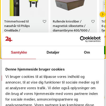
Trimmerhoved til
Rullende knivsliber /
Trå
næsehår til Philips
magnetisk slibestøtte /
6-
OneBlade /
diamantbryne 400/1000 /
fj
næsehårstrimmer /
faste slibevinkler
sk
Pris
69 kr.
:
69 kr.
Pris
179 kr.
:
179 kr.
Nu
149
næsetrimmerhoved
149
Findes på lager, Leveres i løbet af 1-2 hverdage
Kommer 2026-08-14
Køb
Køb
Samtykke
Detaljer
Om
Sidst besøgt
Denne hjemmeside bruger cookies
Vi bruger cookies til at tilpasse vores indhold og
GAVEIDÉ
annoncer, til at vise dig funktioner til sociale medier og til
at analysere vores trafik. Vi deler også oplysninger om
din brug af vores hjemmeside med vores partnere inden
for sociale medier, annonceringspartnere og
analysepartnere. Vores partnere kan kombinere disse