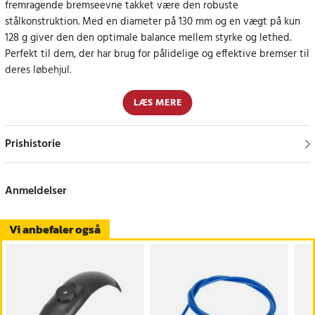
fremragende bremseevne takket være den robuste
stålkonstruktion. Med en diameter på 130 mm og en vægt på kun
128 g giver den den optimale balance mellem styrke og lethed.
Perfekt til dem, der har brug for pålidelige og effektive bremser til
deres løbehjul.
Forbedret bremsekraft og holdbarhed
LÆS MERE
Bremseskivens design sikrer jævn og effektiv bremsning, hvilket
Prishistorie
forbedrer din sikkerhed og kontrol under kørslen. Stålmaterialet er
korrosionsbestandigt og kan modstå høje temperaturer, hvilket
sikrer lang levetid og pålidelighed.
Anmeldelser
Vi anbefaler også
Specifikationer
- Diameter: 130 mm
- Materiale: Stål
- Vægt: 128 g
Article number
:
112777