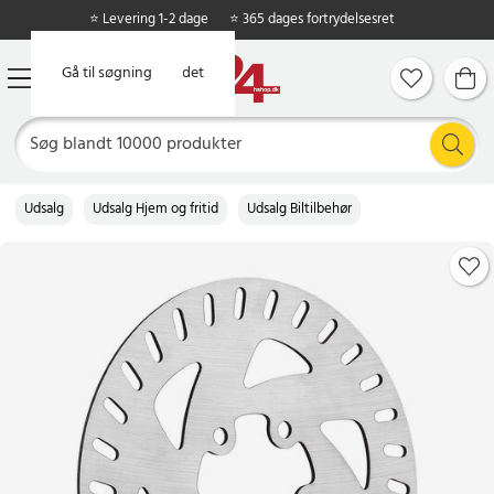
⭐ Levering 1-2 dage
⭐ 365 dages fortrydelsesret
Gå til hovedindholdet
Gå til søgning
Udsalg
Udsalg Hjem og fritid
Udsalg Biltilbehør