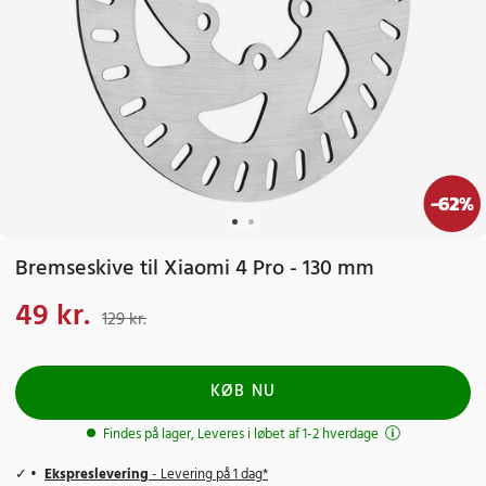
-
62
%
Bremseskive til Xiaomi 4 Pro - 130 mm
49 kr.
Nuværende pris
:
49 kr.
Tidligere pris
:
129 kr.
129 kr.
KØB NU
Findes på lager, Leveres i løbet af 1-2 hverdage
Ekspreslevering
- Levering på 1 dag*