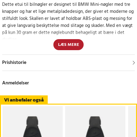
Dette etui til bilnøgler er designet til BMW Mini-nøgler med tre
knapper og har et lige metalpladedesign, der giver et moderne og
stilfuldt look. Skallen er lavet af holdbar ABS-plast og messing for
at give langvarig beskyttelse mod slitage og skader. Med en vægt
på kun 30 gram er dette nøglebundt behageligt at bære i det
daglige.
LÆS MERE
Beskyttelse og stil i ét
Prishistorie
Dette nøgleetui giver både beskyttelse og stil, hvilket gør det til
en ideel løsning til at erstatte slidte eller beskadigede nøgleetuier
uden at skulle gå på kompromis med udseendet.
Anmeldelser
Specifikation
Vi anbefaler også
- Materiale: ABS-plast og messing
- Vægt: 30 gram
- Passer til: Bilnøgler med tre knapper til BMW Mini, lige
pladedesign
Article number
:
114325