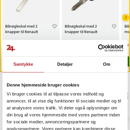
Bilnøgleskal med 2
Bilnøgleskal med 2
Bil
knapper til Renault
knapper til Renault
med
Pris
89 kr.
:
89 kr.
Pris
49 kr.
:
49 kr.
Nu
39 
39 
Findes på lager, Leveres i løbet af 1-2 hverdage
Findes på lager, Leveres i løbet af 1-2
Køb
Køb
Samtykke
Detaljer
Om
Sidst besøgt
Denne hjemmeside bruger cookies
Vi bruger cookies til at tilpasse vores indhold og
BESTSELLERE
BEST
annoncer, til at vise dig funktioner til sociale medier og til
at analysere vores trafik. Vi deler også oplysninger om
din brug af vores hjemmeside med vores partnere inden
for sociale medier, annonceringspartnere og
analysepartnere. Vores partnere kan kombinere disse