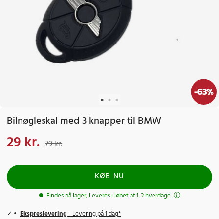
-
63
%
Bilnøgleskal med 3 knapper til BMW
29 kr.
Nuværende pris
:
29 kr.
Tidligere pris
:
79 kr.
79 kr.
KØB NU
Findes på lager, Leveres i løbet af 1-2 hverdage
Ekspreslevering
- Levering på 1 dag*