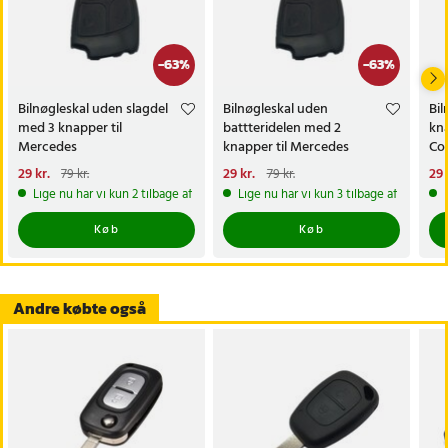
-
63
%
-
63
%
Bilnøgleskal uden slagdel
Bilnøgleskal uden
Bil
med 3 knapper til
battteridelen med 2
kna
Mercedes
knapper til Mercedes
Cor
Nuværende pris
29 kr.
:
Nuværende pris
29 kr.
:
Nu
29 
79 kr.
79 kr.
29 kr.
Tidligere pris
:
79 kr.
29 kr.
Tidligere pris
:
79 kr.
29 
Lige nu har vi kun 2 tilbage af dette produkt
Lige nu har vi kun 3 tilbage af dette p
Køb
Køb
Andre købte også