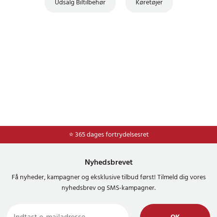
Udsalg Biltilbehør
Køretøjer
⭐ Nem og sikker betaling med mobilepay og dankort
⭐ 365 dages fortrydelsesret
Nyhedsbrevet
Få nyheder, kampagner og eksklusive tilbud først! Tilmeld dig vores
nyhedsbrev og SMS-kampagner.