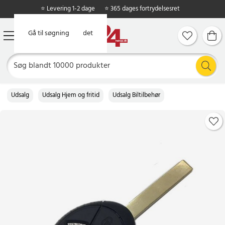
⭐ Levering 1-2 dage
⭐ 365 dages fortrydelsesret
Gå til hovedindholdet
Gå til søgning
Udsalg
Udsalg Hjem og fritid
Udsalg Biltilbehør