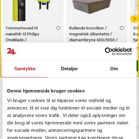
Trimmerhoved til
Rullende knivsliber /
Trå
næsehår til Philips
magnetisk slibestøtte /
6-
OneBlade /
diamantbryne 400/1000 /
fj
næsehårstrimmer /
faste slibevinkler
sk
Pris
69 kr.
:
69 kr.
Pris
179 kr.
:
179 kr.
Nu
149
næsetrimmerhoved
149
Findes på lager, Leveres i løbet af 1-2 hverdage
Kommer 2026-08-14
Køb
Køb
Samtykke
Detaljer
Om
Sidst besøgt
Denne hjemmeside bruger cookies
Vi bruger cookies til at tilpasse vores indhold og
annoncer, til at vise dig funktioner til sociale medier og til
at analysere vores trafik. Vi deler også oplysninger om
din brug af vores hjemmeside med vores partnere inden
for sociale medier, annonceringspartnere og
analysepartnere. Vores partnere kan kombinere disse