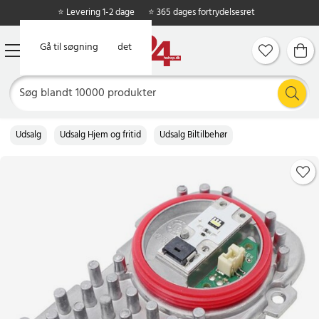
⭐ Levering 1-2 dage
⭐ 365 dages fortrydelsesret
Gå til hovedindholdet
Gå til søgning
Udsalg
Udsalg Hjem og fritid
Udsalg Biltilbehør