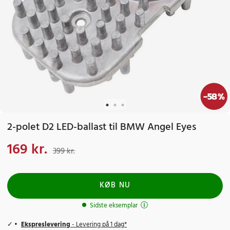
-
58
%
2-polet D2 LED-ballast til BMW Angel Eyes
169 kr.
Nuværende pris
:
169 kr.
Tidligere pris
:
399 kr.
399 kr.
KØB NU
Sidste eksemplar
Ekspreslevering
- Levering på 1 dag*