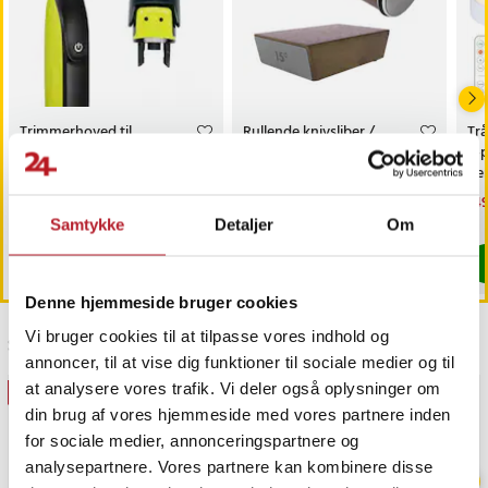
Trimmerhoved til
Rullende knivsliber /
Trå
næsehår til Philips
magnetisk slibestøtte /
6-
OneBlade /
diamantbryne 400/1000 /
fj
næsehårstrimmer /
faste slibevinkler
sk
Pris
69 kr.
:
69 kr.
Pris
179 kr.
:
179 kr.
Nu
149
næsetrimmerhoved
149
Findes på lager, Leveres i løbet af 1-2 hverdage
Kommer 2026-08-14
Samtykke
Detaljer
Om
Køb
Køb
Denne hjemmeside bruger cookies
Vi bruger cookies til at tilpasse vores indhold og
Sidst besøgt
annoncer, til at vise dig funktioner til sociale medier og til
at analysere vores trafik. Vi deler også oplysninger om
GAVEIDÉ
BESTSELLERE
din brug af vores hjemmeside med vores partnere inden
for sociale medier, annonceringspartnere og
analysepartnere. Vores partnere kan kombinere disse