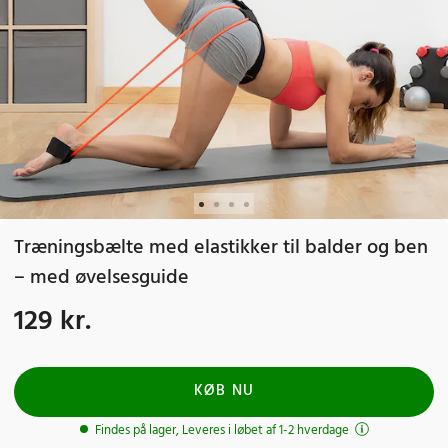
Træningsbælte med elastikker til balder og ben
– med øvelsesguide
129 kr.
Pris
:
129 kr.
KØB NU
Findes på lager, Leveres i løbet af 1-2 hverdage