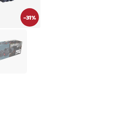
-
31
%