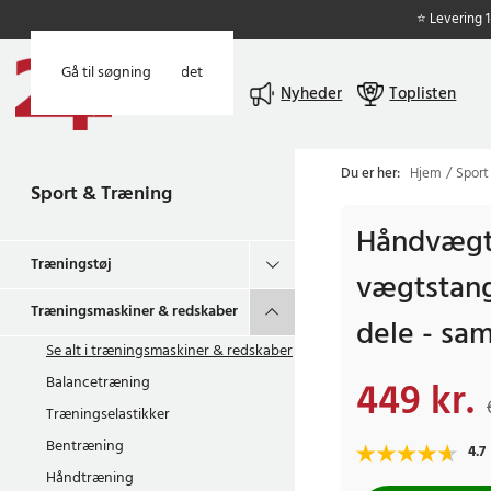
⭐ Levering 
Gå til hovedindholdet
Gå til søgning
Menu
Nyheder
Toplisten
Du er her:
Hjem
Sport
Sport & Træning
Håndvægt
Træningstøj
vægtstan
Træningsmaskiner & redskaber
dele - sam
Se alt i
træningsmaskiner & redskaber
Balancetræning
449 kr.
Nuværende pris
:
449
Træningselastikker
Bentræning
4.7
Håndtræning