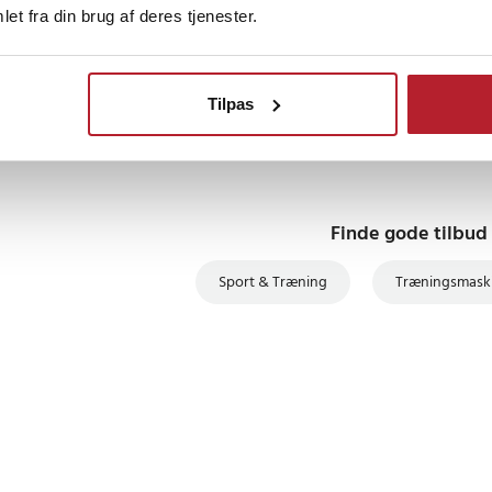
et fra din brug af deres tjenester.
0 måneder siden
Tilpas
Finde gode tilbud
Sport & Træning
Træningsmaski