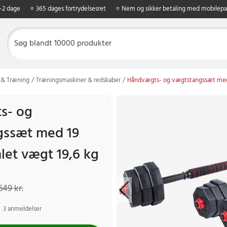
1-2 dage
⭐ 365 dages fortrydelsesret
⭐ Nem og sikker betaling med mobilepa
 & Træning
Træningsmaskiner & redskaber
Håndvægts- og vægtstangssæt med 1
s- og
gssæt med 19
let vægt 19,6 kg
 kr.
Tidligere pris
:
649 kr.
649 kr.
3 anmeldelser