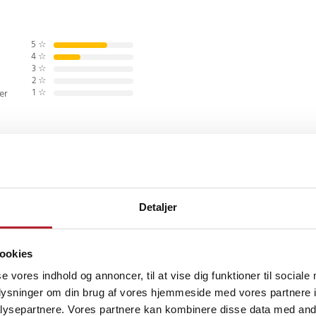
elegnet til både begyndere og
dfordrende træning. Det stilfulde
de detaljer giver også et
5
☆
4
☆
3
☆
2
☆
til styrketræning
1
☆
er
 kan du nemt variere din træning
 en praktisk og effektiv måde -
•
5 måneder siden
met.
Detaljer
t til hjemmetræning.
g
rsk
•
Se original
ykker
ookies
ret brug som håndvægte og
 måneder siden
se vores indhold og annoncer, til at vise dig funktioner til sociale
røde detaljer
oplysninger om din brug af vores hjemmeside med vores partnere i
etræning, styrke og udholdenhed
ysepartnere. Vores partnere kan kombinere disse data med andr