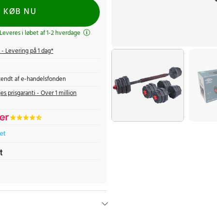
KØB NU
 Leveres i løbet af 1-2 hverdage
- Levering på 1 dag*
endt af e-handelsfonden
es prisgaranti - Over 1 million