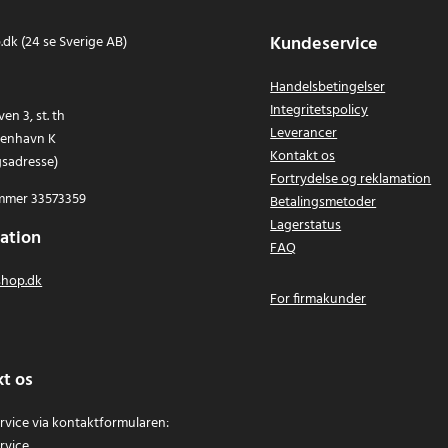
Kundeservice
dk (24 se Sverige AB)
Handelsbetingelser
Integritetspolicy
en 3, st. th
Leverancer
benhavn K
Kontakt os
gsadresse)
Fortrydelse og reklamation
mer 33573359
Betalingsmetoder
Lagerstatus
ation
FAQ
hop.dk
For firmakunder
t os
vice via kontaktformularen:
rvice