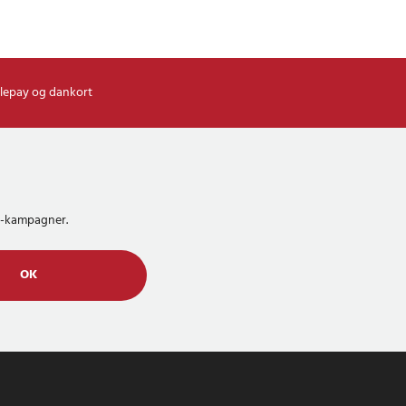
lepay og dankort
MS-kampagner.
OK