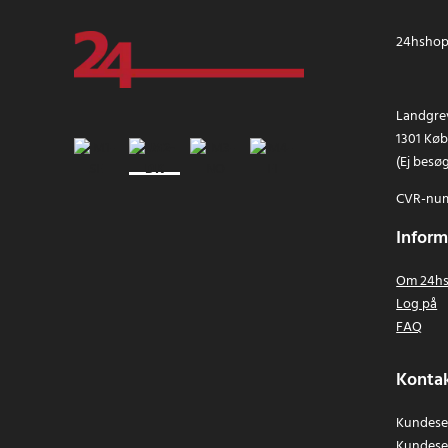
24hshop.
Landgrev
1301 Kø
(Ej besø
CVR-num
Inform
Om 24hs
Log på
FAQ
Kontak
Kundeser
Kundese