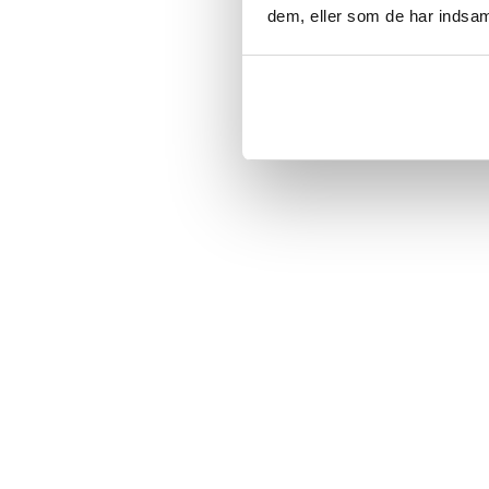
dem, eller som de har indsaml
Article number
:
91713
Patrycja
•
1
P