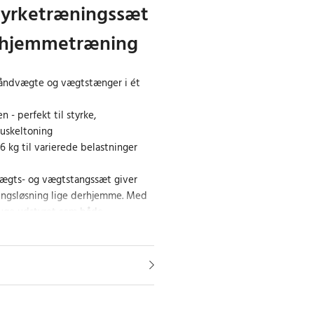
tyrketræningssæt
iv hjemmetræning
åndvægte og vægtstænger i ét
 - perfekt til styrke,
uskeltoning
6 kg til varierede belastninger
vægts- og vægtstangssæt giver
ingsløsning lige derhjemme. Med
ruge udstyret som både
nger får du fleksibilitet til at
øvelser, der aktiverer flere
ryst og arme til ben og core.
så de nemt kan udskiftes og
skede vægt. Den samlede vægt på