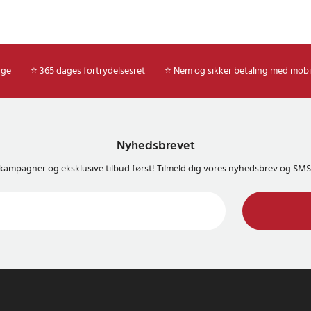
age
⭐ 365 dages fortrydelsesret
⭐ Nem og sikker betaling med mobi
Nyhedsbrevet
kampagner og eksklusive tilbud først! Tilmeld dig vores nyhedsbrev og S