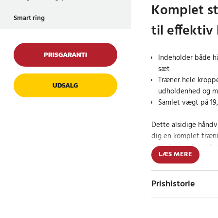
Komplet s
Smart ring
til effekt
PRISGARANTI
Indeholder både h
sæt
Træner hele kroppen
UDSALG
udholdenhed og m
Samlet vægt på 19,
Dette alsidige hånd
dig en komplet træn
muligheden for at b
LÆS MERE
håndvægte og vægtstæ
udføre en lang række 
muskelgrupper - fra b
Prishistorie
Delene er designet, 
tilpasses til din øn