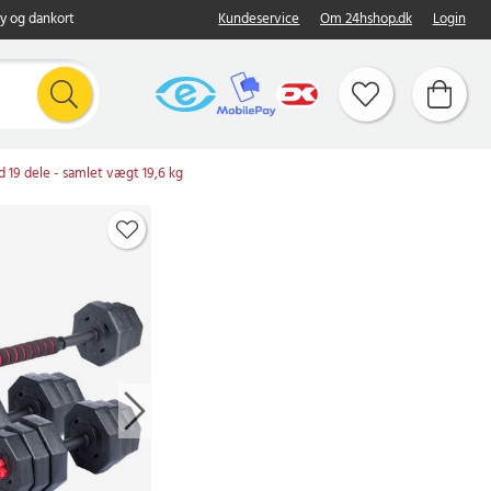
y og dankort
Kundeservice
Om 24hshop.dk
Login
9 dele - samlet vægt 19,6 kg