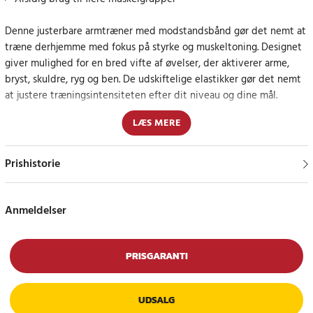
Denne justerbare armtræner med modstandsbånd gør det nemt at
træne derhjemme med fokus på styrke og muskeltoning. Designet
giver mulighed for en bred vifte af øvelser, der aktiverer arme,
bryst, skuldre, ryg og ben. De udskiftelige elastikker gør det nemt
at justere træningsintensiteten efter dit niveau og dine mål.
LÆS MERE
Gennemtænkt design for komfort og fleksibilitet
Materialevalget giver et fast greb, der ligger godt i hånden, selv
Prishistorie
under mere intens træning. Det ergonomiske design bidrager til
kontrollerede bevægelser og en bedre træningsfornemmelse.
Armtræneren fylder ikke meget og er nem at tage med, så den er
Anmeldelser
velegnet til både hjemmebrug og træning på farten. Den
medfølgende træningsguide giver inspiration til en række
forskellige øvelser.
PRISGARANTI
Specifikationer
UDSALG
- Type: Justerbar armtræner med modstand