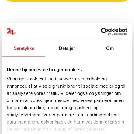
- Materiale: Polypropylen, NBR, stål, silikone
- Farve: Svart, rød, blå, grøn
- Modstandsbånd: 3 stk
- Modstandsniveauer:
- Grøn: 6,8 kg
Finde gode tilbud
- Blå: 9 kg
- Svart: 11,3 kg
Hjem & Have
Sport & Træning
Samtykke
Detaljer
Om
- Anvendelse: Arme, bryst, skuldre, ryg og ben
- Egenskaber: Skridsikker, kompakt og holdbar
Træningsmaskiner & redskaber
Balancetræning
- Tilbehør: Træningsguide
Denne hjemmeside bruger cookies
- Mål: Cirka 31,5 x 26 x 3,3 cm
- Andet: Emballage og manual på 24 sprog
Vi bruger cookies til at tilpasse vores indhold og
Øvrige træningsprodukter
Træningsudstyr
annoncer, til at vise dig funktioner til sociale medier og til
Article number
:
127509
at analysere vores trafik. Vi deler også oplysninger om
Øvrigt træningsudstyr
Multitræning
din brug af vores hjemmeside med vores partnere inden
for sociale medier, annonceringspartnere og
analysepartnere. Vores partnere kan kombinere disse
data med andre oplysninger, du har givet dem, eller som
de har indsamlet fra din brug af deres tjenester.