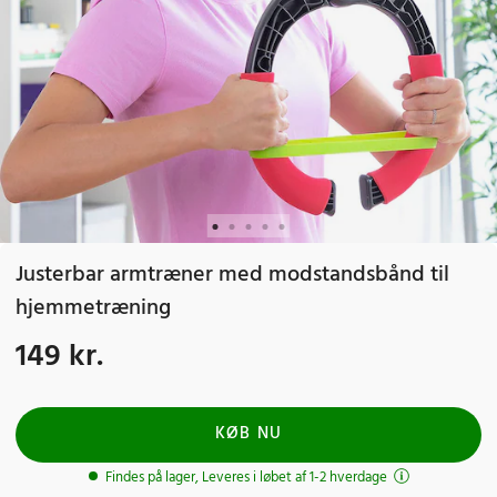
Justerbar armtræner med modstandsbånd til
hjemmetræning
149 kr.
Pris
:
149 kr.
KØB NU
Findes på lager, Leveres i løbet af 1-2 hverdage