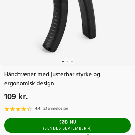
Håndtræner med justerbar styrke og
ergonomisk design
109 kr.
Pris
:
109 kr.
4.4
23 anmeldelser
KØB NU
(
SENDES
SEPTEMBER 4
)