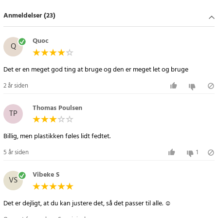
Article number
:
36249
Anmeldelser (23)
Quoc
Q
Det er en meget god ting at bruge og den er meget let og bruge
2 år siden
Thomas Poulsen
TP
Billig, men plastikken føles lidt fedtet.
5 år siden
1
Vibeke S
VS
Det er dejligt, at du kan justere det, så det passer til alle. ☺️