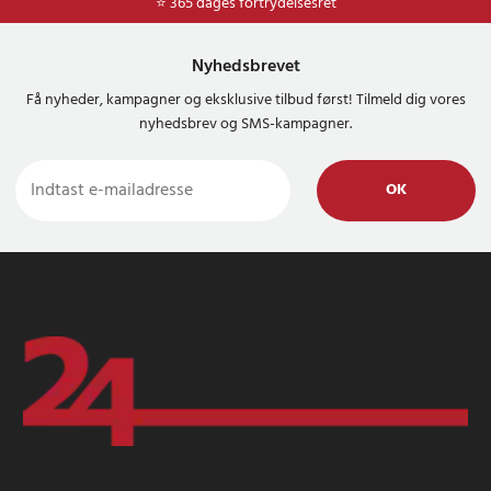
⭐ Nem og sikker betaling med mobilepay og dankort
⭐ 365 dages fortrydelsesret
Nyhedsbrevet
Få nyheder, kampagner og eksklusive tilbud først! Tilmeld dig vores
nyhedsbrev og SMS-kampagner.
OK