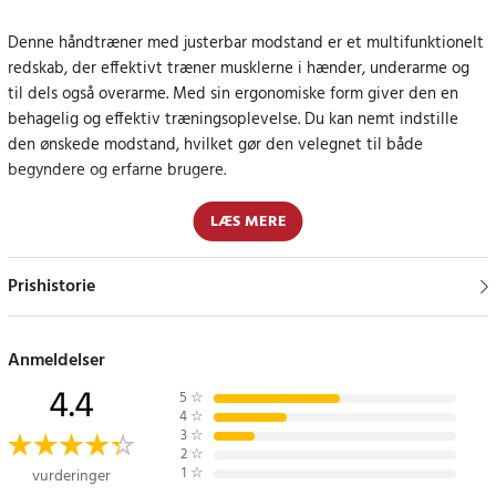
Denne håndtræner med justerbar modstand er et multifunktionelt
redskab, der effektivt træner musklerne i hænder, underarme og
til dels også overarme. Med sin ergonomiske form giver den en
behagelig og effektiv træningsoplevelse. Du kan nemt indstille
den ønskede modstand, hvilket gør den velegnet til både
begyndere og erfarne brugere.
Skræddersyet træning til dine behov
LÆS MERE
Den justerbare håndtræner giver dig mulighed for at tilpasse
Prishistorie
modstanden til din egen styrke og dit eget konditionsniveau.
Uanset om du vil styrke dine grebsmuskler eller genoptræne efter
en skade, giver denne håndtræner fleksibilitet og alsidighed.
Anmeldelser
4.4
Specifikation
5
☆
4
☆
- Justerbar styrke: Ja
3
☆
- Ergonomisk design: Ja
2
☆
1
☆
vurderinger
- Materialer: Plastik og metal af høj kvalitet