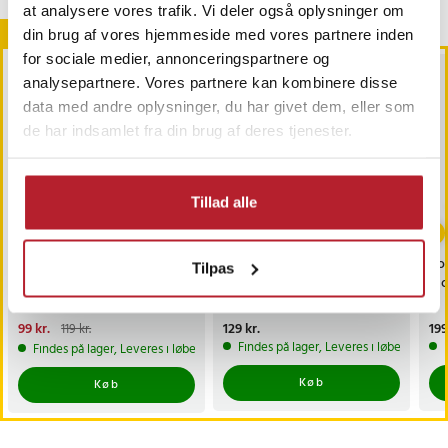
at analysere vores trafik. Vi deler også oplysninger om
Andre købte også
din brug af vores hjemmeside med vores partnere inden
for sociale medier, annonceringspartnere og
analysepartnere. Vores partnere kan kombinere disse
data med andre oplysninger, du har givet dem, eller som
de har indsamlet fra din brug af deres tjenester.
Tillad alle
-
17
%
Håndtrænere 3-pak
Powerball
Ko
Tilpas
grebsforstærkere til
håndledstræner - Sort
mo
grebstræning
Nuværende pris
99 kr.
:
Pris
129 kr.
:
129 kr.
Pri
199
119 kr.
99 kr.
Tidligere pris
:
119 kr.
Findes på lager, Leveres i løbet af 1-2
Findes på lager, Leveres i løbet af 1-2 hverdage
Køb
Køb