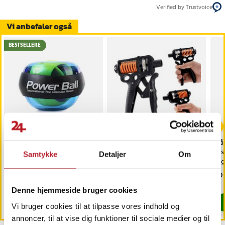
Verified by Trustvoice
Vi anbefaler også
BESTSELLERE
Powerball håndtræner til
Håndtræner 25-50 kg -
Hå
håndled og underarme
Justerbar med stålfjeder
jus
Samtykke
Detaljer
Om
dig
Pris
89 kr.
:
89 kr.
Pris
159 kr.
:
159 kr.
Pri
99 
Findes på lager, Leveres i løbet af 1-2 hverdage
Findes på lager, Leveres i løbet af 1-2
Denne hjemmeside bruger cookies
Køb
Køb
Vi bruger cookies til at tilpasse vores indhold og
annoncer, til at vise dig funktioner til sociale medier og til