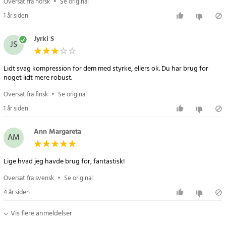
Oversat fra norsk
•
Se original
1 år siden
Jyrki S
JS
Lidt svag kompression for dem med styrke, ellers ok. Du har brug for
noget lidt mere robust.
Oversat fra finsk
•
Se original
1 år siden
Ann Margareta
AM
Lige hvad jeg havde brug for, fantastisk!
Oversat fra svensk
•
Se original
4 år siden
Vis flere anmeldelser