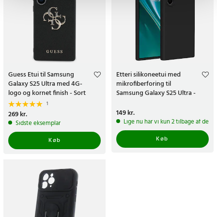
Guess Etui til Samsung
Etteri silikoneetui med
Galaxy S25 Ultra med 4G-
mikrofiberforing til
logo og kornet finish - Sort
Samsung Galaxy S25 Ultra -
Sort
1
Pris
149 kr.
:
149 kr.
Pris
269 kr.
:
269 kr.
Lige nu har vi kun 2 tilbage af dett
Sidste eksemplar
Køb
Køb