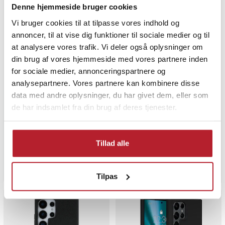
Denne hjemmeside bruger cookies
Vi bruger cookies til at tilpasse vores indhold og
annoncer, til at vise dig funktioner til sociale medier og til
at analysere vores trafik. Vi deler også oplysninger om
din brug af vores hjemmeside med vores partnere inden
for sociale medier, annonceringspartnere og
analysepartnere. Vores partnere kan kombinere disse
data med andre oplysninger, du har givet dem, eller som
Flip-etui med stativ og
Kortholder og stativ med
de har indsamlet fra din brug af deres tjenester.
sleep-funktion til Samsung
magnet til Samsung Galaxy
Galaxy S25 Ultra - Sort
S25 Ultra - Sort
1
Pris
49 kr.
:
49 kr.
Pris
89 kr.
:
89 kr.
Tillad alle
Midlertidigt lukket, dato ikke bekræftet
Findes på lager, Leveres i løbet af 
Gå til
Køb
Tilpas