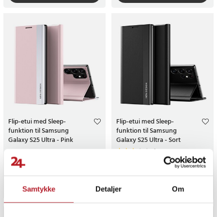
Flip-etui med Sleep-
Flip-etui med Sleep-
funktion til Samsung
funktion til Samsung
Galaxy S25 Ultra - Pink
Galaxy S25 Ultra - Sort
1
Pris
59 kr.
:
59 kr.
Pris
59 kr.
:
59 kr.
Midlertidigt lukket, dato ikke bekræftet
Midlertidigt lukket, dato ikke bekr
Gå til
Gå til
Samtykke
Detaljer
Om