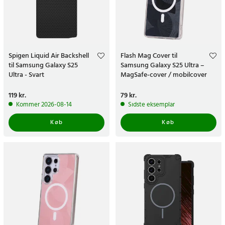
Spigen Liquid Air Backshell
Flash Mag Cover til
til Samsung Galaxy S25
Samsung Galaxy S25 Ultra –
Ultra - Svart
MagSafe-cover / mobilcover
med kamerabeskyttelse
Pris
119 kr.
:
119 kr.
Pris
79 kr.
:
79 kr.
Kommer 2026-08-14
Sidste eksemplar
Køb
Køb