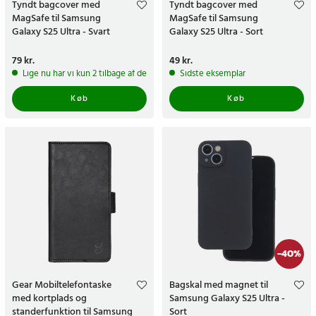
Tyndt bagcover med
Tyndt bagcover med
MagSafe til Samsung
MagSafe til Samsung
Galaxy S25 Ultra - Svart
Galaxy S25 Ultra - Sort
Pris
79 kr.
:
79 kr.
Pris
49 kr.
:
49 kr.
Lige nu har vi kun 2 tilbage af dette produkt
Sidste eksemplar
Køb
Køb
-
40
%
Gear Mobiltelefontaske
Bagskal med magnet til
med kortplads og
Samsung Galaxy S25 Ultra -
standerfunktion til Samsung
Sort