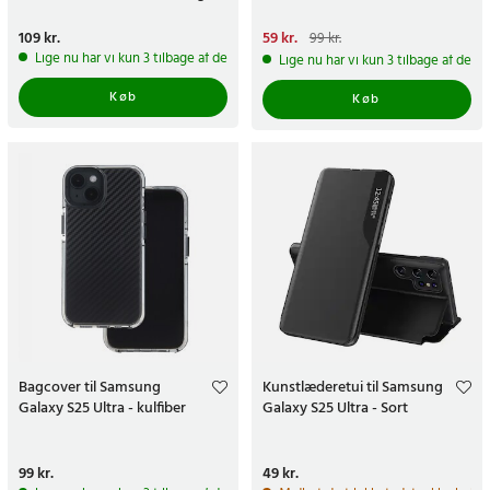
S25 Ultra 5G - Sort
Pris
109 kr.
:
109 kr.
Nuværende pris
59 kr.
:
59 kr.
Tidligere
99 kr.
pris
:
99 kr.
Lige nu har vi kun 3 tilbage af dette produkt
Lige nu har vi kun 3 tilbage af dett
Køb
Køb
Bagcover til Samsung
Kunstlæderetui til Samsung
Galaxy S25 Ultra - kulfiber
Galaxy S25 Ultra - Sort
Pris
99 kr.
:
99 kr.
Pris
49 kr.
:
49 kr.