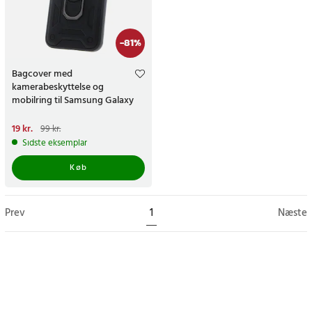
-
81
%
Bagcover med
kamerabeskyttelse og
mobilring til Samsung Galaxy
S25 Ultra - Sort
Nuværende pris
19 kr.
:
19 kr.
Tidligere
99 kr.
pris
:
99 kr.
Sidste eksemplar
Køb
Prev
1
Næste