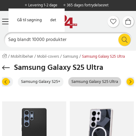
⭐ Levering 1-2 dage
⭐ 365 dages fortrydelsesret
Gå til hovedindholdet
Gå til søgning
Mobiltilbehør
Mobil-covers
Samsung
Samsung Galaxy S25 Ultra
Samsung Galaxy S25 Ultra
y S25
Samsung Galaxy S25+
Samsung Galaxy S25 Ultra
Sam