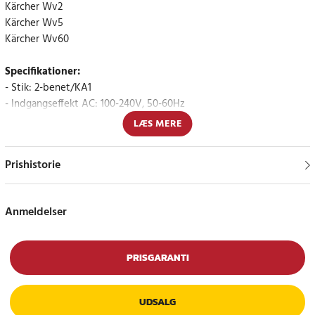
Kärcher Wv2
Kärcher Wv5
Kärcher Wv60
Specifikationer:
- Stik: 2-benet/KA1
- Indgangseffekt AC: 100-240V, 50-60Hz
- Udgangseffekt DC: 5,5V/0,6A, 3,3W
LÆS MERE
- Kabellængde: 1,45 m
- Vægt: 78 g
Prishistorie
Article number
:
100872
Anmeldelser
PRISGARANTI
UDSALG