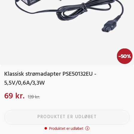
-
50
%
Klassisk strømadapter PSE50132EU -
5,5V/0,6A/3,3W
69 kr.
Nuværende pris
:
69 kr.
Tidligere pris
:
139 kr.
139 kr.
PRODUKTET ER UDLØBET
Produktet er udløbet