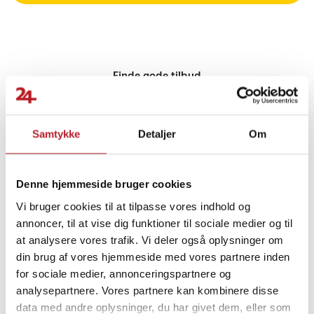
Finde gode tilbud
Elprodukter
Udsalg Smartphones Tilbehør
Samtykke
Detaljer
Om
Strømadaptere
Rengøringsprodukter
Denne hjemmeside bruger cookies
Udsalg 50-99 Kronor
Rengøring & tøjpleje
Vi bruger cookies til at tilpasse vores indhold og
annoncer, til at vise dig funktioner til sociale medier og til
Vinduespudsning
Udsalg El-produkter
at analysere vores trafik. Vi deler også oplysninger om
din brug af vores hjemmeside med vores partnere inden
for sociale medier, annonceringspartnere og
Hjemmeelektronik
analysepartnere. Vores partnere kan kombinere disse
data med andre oplysninger, du har givet dem, eller som