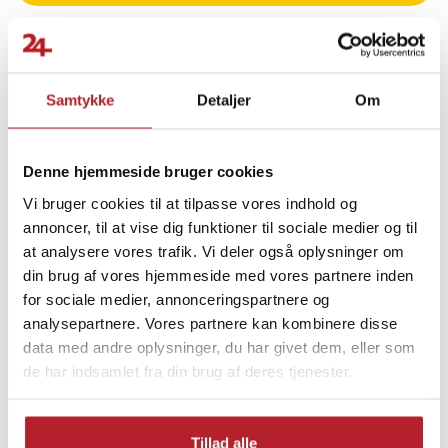
- Produkt: Langpande / bageplade
- Mærke: Midea
- Artikelnummer: 12271100009706
- Mål: 47,5 x 37 x 4,2 cm
Samtykke
Detaljer
Om
- Materiale: Emaljeret stål
Finde gode tilbud
Article number
:
128111
Hjem & Have
Køkkentilbehør
Denne hjemmeside bruger cookies
Vi bruger cookies til at tilpasse vores indhold og
Køkkenprodukter
Ovn- og bageplader
annoncer, til at vise dig funktioner til sociale medier og til
at analysere vores trafik. Vi deler også oplysninger om
din brug af vores hjemmeside med vores partnere inden
for sociale medier, annonceringspartnere og
analysepartnere. Vores partnere kan kombinere disse
data med andre oplysninger, du har givet dem, eller som
de har indsamlet fra din brug af deres tjenester.
Tillad alle