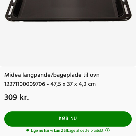
Midea langpande/bageplade til ovn
12271100009706 - 47,5 x 37 x 4,2 cm
309 kr.
Pris
:
309 kr.
KØB NU
Lige nu har vi kun 2 tilbage af dette produkt