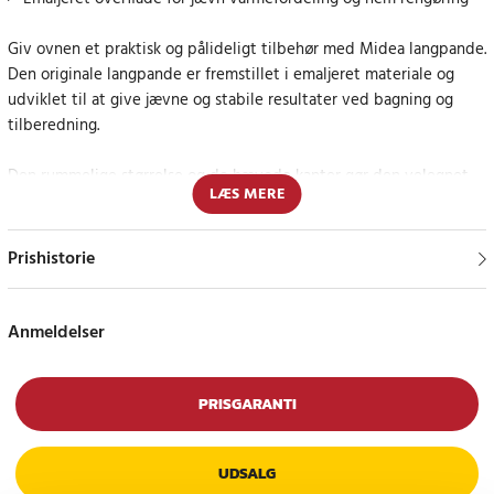
Giv ovnen et praktisk og pålideligt tilbehør med Midea langpande.
Den originale langpande er fremstillet i emaljeret materiale og
udviklet til at give jævne og stabile resultater ved bagning og
tilberedning.
Den rummelige størrelse og de hævede kanter gør den velegnet
LÆS MERE
til retter med væske, som gratiner, ovnretter og grøntsager. Den
emaljerede overflade hjælper med at fordele varmen jævnt og gør
rengøringen lettere efter brug.
Prishistorie
Original langpande med korrekt pasform
Anmeldelser
Midea langpande 12271100009706 er udviklet til udvalgte ovne fra
Midea samt kompatible modeller fra blandt andet Elvita, Ikea,
Thomson og Goodhome. Som original del er den designet til
PRISGARANTI
korrekt pasform og sikker brug.
UDSALG
Specifikationer