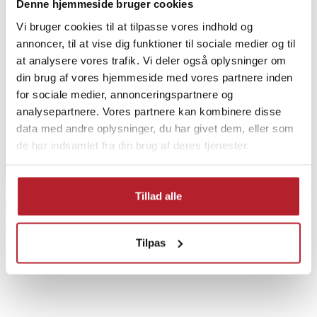
Denne hjemmeside bruger cookies
Vi bruger cookies til at tilpasse vores indhold og
annoncer, til at vise dig funktioner til sociale medier og til
at analysere vores trafik. Vi deler også oplysninger om
USB-kabel 2.0 A-han til A-
han 1 meter
din brug af vores hjemmeside med vores partnere inden
for sociale medier, annonceringspartnere og
9
analysepartnere. Vores partnere kan kombinere disse
Pris
39 kr.
:
39 kr.
data med andre oplysninger, du har givet dem, eller som
Findes på lager, Leveres i løbet af 1-2 hverdage
de har indsamlet fra din brug af deres tjenester.
Køb
Tillad alle
Prev
1
Næste
Tilpas