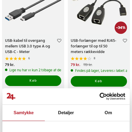
-
34
%
USB-kabel til overgang
USB-forlænger med RJ45-
mellem USB 3.0 type A og
forlænger til op til 50
USB-C - Meter
meters rækkevidde
6
8
Pris
79 kr.
:
79 kr.
Nuværende pris
79 kr.
:
79 kr.
Tidligere
119 kr.
pris
:
119 kr.
Lige nu har vi kun 2 tilbage af dette produkt
Findes på lager, Leveres i løbet af 
Køb
Køb
Samtykke
Detaljer
Om