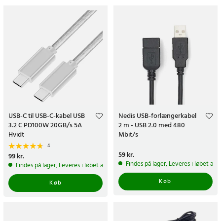
USB-C til USB-C-kabel USB
Nedis USB-forlængerkabel
3.2 C PD100W 20GB/s 5A
2 m - USB 2.0 med 480
Hvidt
Mbit/s
4
Pris
59 kr.
:
59 kr.
Pris
99 kr.
:
99 kr.
Findes på lager, Leveres i løbet af 
Findes på lager, Leveres i løbet af 1-2 hverdage
Køb
Køb