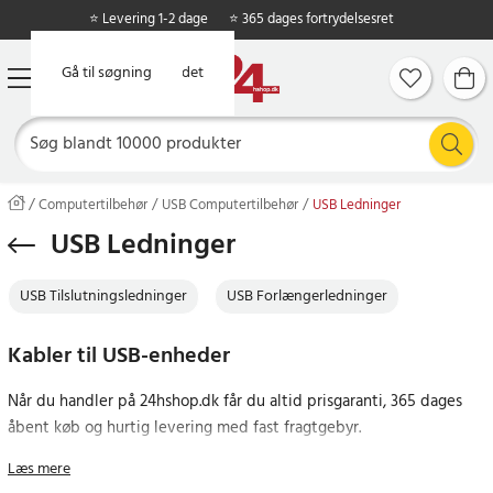
⭐ Levering 1-2 dage
⭐ 365 dages fortrydelsesret
Gå til hovedindholdet
Gå til søgning
Computertilbehør
USB Computertilbehør
USB Ledninger
USB Ledninger
USB Tilslutningsledninger
USB Forlængerledninger
Kabler til USB-enheder
Når du handler på 24hshop.dk får du altid prisgaranti, 365 dages
åbent køb og hurtig levering med fast fragtgebyr.
Læs mere
Hvorfor betale mere end nødvendigt? Gør et kup og bestil