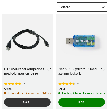
allerede i dag!
Sortere
OTB USB-kabel kompatibelt
Nedis USB-lydkort 5.1 med
med Olympus CB-USB6
3,5 mm jackstik
14
6
Pris
59 kr.
:
59 kr.
Pris
59 kr.
:
59 kr.
Ej beställbar, återkom om 3-14 dagar
Findes på lager, Leveres i løbet af 
Gå til
Køb