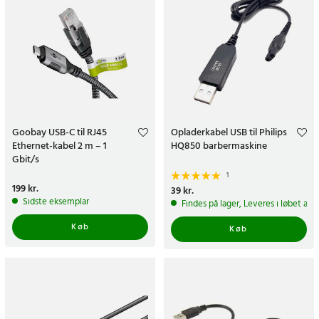
Goobay USB-C til RJ45
Opladerkabel USB til Philips
Ethernet-kabel 2 m – 1
HQ850 barbermaskine
Gbit/s
1
Pris
199 kr.
:
199 kr.
Pris
39 kr.
:
39 kr.
Sidste eksemplar
Findes på lager, Leveres i løbet af 
Køb
Køb