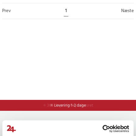
Prev
1
Næste
⭐ 365 dages fortrydelsesret
⭐ Levering 1-2 dage
Nyhedsbrevet
Få nyheder, kampagner og eksklusive tilbud først! Tilmeld dig vores