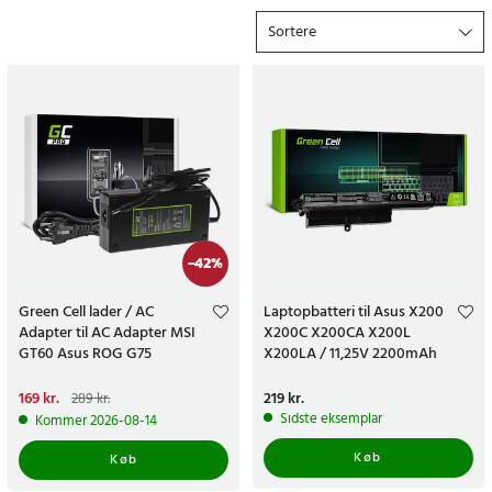
Sortere
Når du handler på 24hshop.dk får du altid prisgaranti, 365 dages
åbent køb og hurtig levering med fast fragtpris.
Hvorfor betale mere end du behøver? Gør et kup og bestil
allerede i dag!
-
42
%
Green Cell lader / AC
Laptopbatteri til Asus X200
Adapter til AC Adapter MSI
X200C X200CA X200L
GT60 Asus ROG G75
X200LA / 11,25V 2200mAh
Nuværende pris
169 kr.
:
Pris
219 kr.
:
219 kr.
289 kr.
169 kr.
Tidligere pris
:
289 kr.
Sidste eksemplar
Kommer 2026-08-14
Køb
Køb