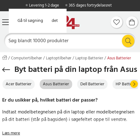
⭐ Levering 1-2 dage
⭐ 365 dages fortrydelsesret
Gå til hovedindholdet
Gå til søgning
Computertilbehør
Laptoptilbehør
Laptop Batterier
Asus Batterier
Byt batteri på din laptop från Asus
Acer Batterier
Asus Batterier
Dell Batterier
HP Batterier
Er du usikker på, hvilket batteri der passer?
Indtast modelbetegnelsen på din laptop eller modelbetegnelsen
på dit batteri (står på bagsiden) i søgefeltet oppe til venstre.
Føler du dig stadig usikker, kan du kontakte vores
kundeservice
,
Læs mere
som gerne hjælper dig videre.