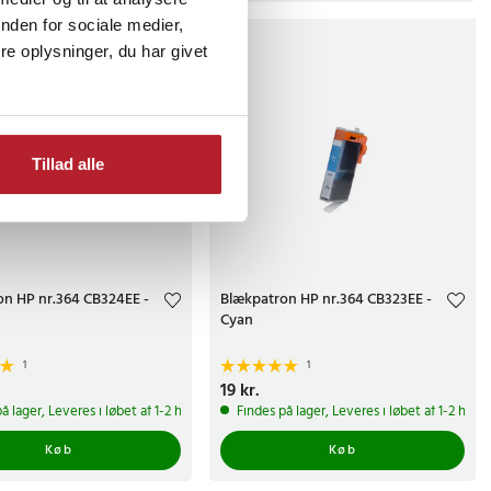
nden for sociale medier,
e oplysninger, du har givet
Tillad alle
on HP nr.364 CB324EE -
Blækpatron HP nr.364 CB323EE -
Cyan
1
1
.
Pris
19 kr.
:
19 kr.
å lager, Leveres i løbet af 1-2 hverdage
Findes på lager, Leveres i løbet af 1-2 hve
Køb
Køb