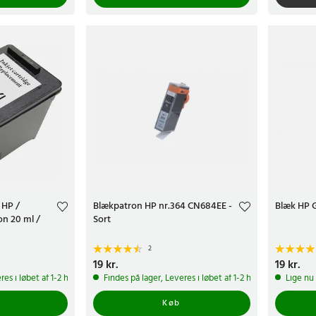
 HP /
Blækpatron HP nr.364 CN684EE -
Blæk HP 
on 20 ml /
Sort
2
Pris
19 kr.
:
19 kr.
Pris
19 kr.
:
19 kr
res i løbet af 1-2 hverdage
Findes på lager, Leveres i løbet af 1-2 hverdage
Lige nu 
Køb