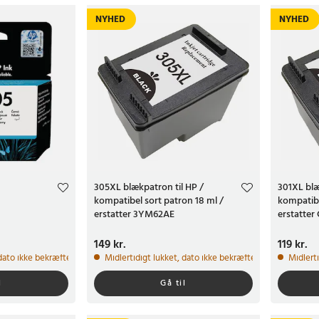
NYHED
NYHED
305XL blækpatron til HP /
301XL blæ
kompatibel sort patron 18 ml /
kompatibe
erstatter 3YM62AE
erstatte
Pris
149 kr.
:
149 kr.
Pris
119 kr.
:
119 k
 dato ikke bekræftet
Midlertidigt lukket, dato ikke bekræftet
Midlert
l
Gå til