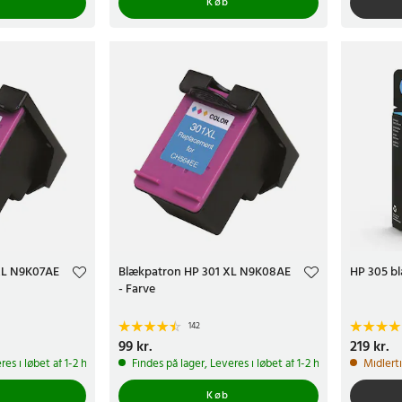
Køb
XL N9K07AE
Blækpatron HP 301 XL N9K08AE
HP 305 b
- Farve
142
Pris
99 kr.
:
99 kr.
Pris
219 kr.
:
219 k
res i løbet af 1-2 hverdage
Findes på lager, Leveres i løbet af 1-2 hverdage
Midlert
Køb