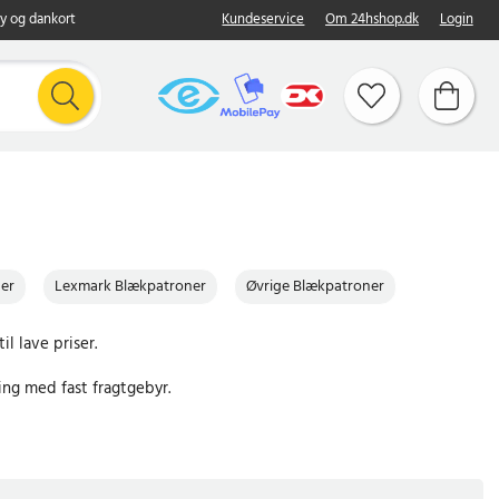
y og dankort
Kundeservice
Om 24hshop.dk
Login
er
Lexmark Blækpatroner
Øvrige Blækpatroner
il lave priser.
ing med fast fragtgebyr.