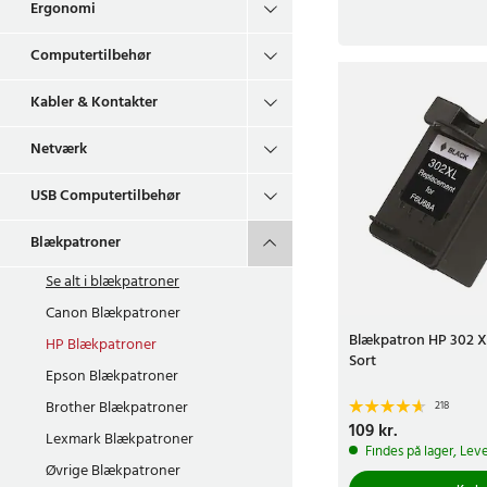
Ergonomi
Computertilbehør
Kabler & Kontakter
Netværk
USB Computertilbehør
Blækpatroner
Se alt i
blækpatroner
Canon Blækpatroner
Blækpatron HP 302 
HP Blækpatroner
Sort
Epson Blækpatroner
Brother Blækpatroner
218
Pris
109 kr.
:
109 kr.
Lexmark Blækpatroner
Findes på lager, Leve
Øvrige Blækpatroner