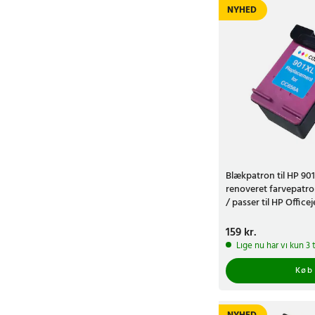
NYHED
Blækpatron til HP 90
renoveret farvepatr
/ passer til HP Officej
Pris
159 kr.
:
159 kr.
Lige nu har vi kun 3 
Køb