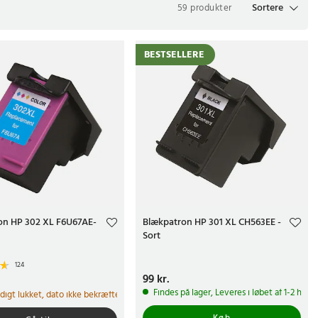
Sortere
59 produkter
BESTSELLERE
on HP 302 XL F6U67AE-
Blækpatron HP 301 XL CH563EE -
Sort
124
Pris
99 kr.
:
99 kr.
r.
Findes på lager, Leveres i løbet af 1-2 hve
idigt lukket, dato ikke bekræftet
Køb