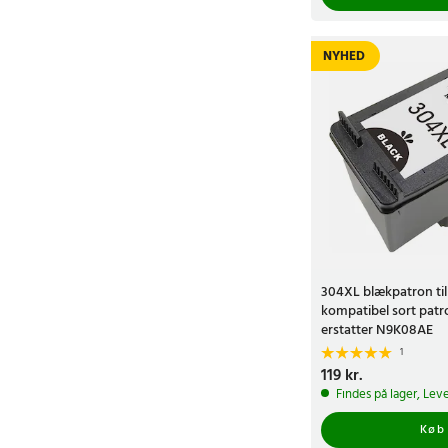
NYHED
304XL blækpatron til
kompatibel sort patr
erstatter N9K08AE
1
Pris
119 kr.
:
119 kr.
Findes på lager, Leve
Køb