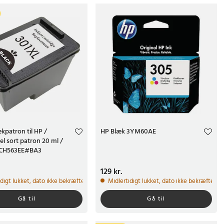
kpatron til HP /
HP Blæk 3YM60AE
l sort patron 20 ml /
r CH563EE#BA3
r.
Pris
129 kr.
:
129 kr.
idigt lukket, dato ikke bekræftet
Midlertidigt lukket, dato ikke bekræftet
Gå til
Gå til