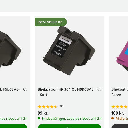
BESTSELLERE
XL F6U68AE-
Blækpatron HP 304 XL N9K08AE
Blækpatr
- Sort
Farve
132
Pris
99 kr.
:
99 kr.
Pris
109 kr.
:
109 k
res i løbet af 1-2 hverdage
Findes på lager, Leveres i løbet af 1-2 hverdage
Midlert