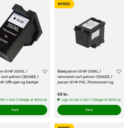
NYHED
n til HP 350XL /
Blækpatron til HP 336XL /
 sort patron CB336EE /
renoveret sort patron C9362EE /
 HP Officejet og Deskjet
passer til HP PSC, Photosmart og
Deskjet
.
Pris
69 kr.
:
69 kr.
har vi kun 3 tilbage af dette produkt
Lige nu har vi kun 3 tilbage af dette produ
Køb
Køb