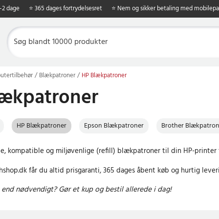
1-2 dage
⭐ 365 dages fortrydelsesret
⭐ Nem og sikker betaling med mobilepa
tertilbehør
Blækpatroner
HP Blækpatroner
lækpatroner
HP Blækpatroner
Epson Blækpatroner
Brother Blækpatron
e, kompatible og miljøvenlige (refill) blækpatroner til din HP-printer t
shop.dk får du altid prisgaranti, 365 dages åbent køb og hurtig lever
end nødvendigt? Gør et kup og bestil allerede i dag!