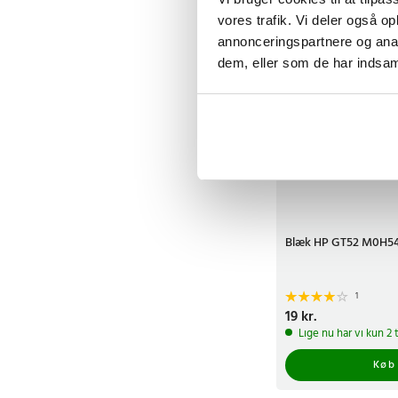
vores trafik. Vi deler også 
annonceringspartnere og anal
dem, eller som de har indsaml
Blæk HP GT52 M0H54
1
Pris
19 kr.
:
19 kr.
Lige nu har vi kun 2 
Køb