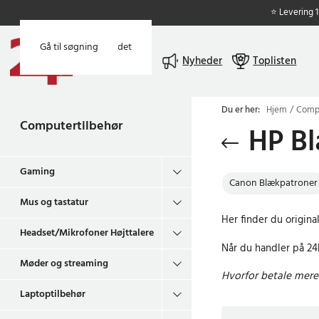
⭐ Levering 
Gå til hovedindholdet
Gå til søgning
Menu
Nyheder
Toplisten
Du er her:
Hjem
Compu
Computertilbehør
HP B
Gaming
Canon Blækpatroner
Mus og tastatur
Her finder du original
Headset/Mikrofoner Højttalere
Når du handler på 24h
Møder og streaming
Hvorfor betale mere 
Laptoptilbehør