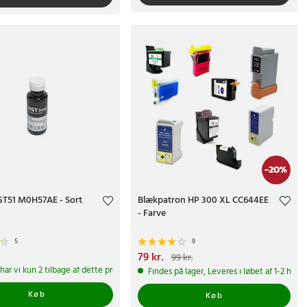
-
20
%
GT51 M0H57AE - Sort
Blækpatron HP 300 XL CC644EE
- Farve
5
9
.
Nuværende pris
79 kr.
:
79 kr.
Tidligere pris
:
99 kr.
99 kr.
har vi kun 2 tilbage af dette produkt
Findes på lager, Leveres i løbet af 1-2 hve
Køb
Køb