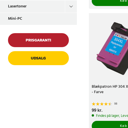
Køb
Lasertoner
Mini-PC
PRISGARANTI
UDSALG
Blækpatron HP 304 
- Farve
98
Pris
99 kr.
:
99 kr.
Findes på lager, Leve
Køb