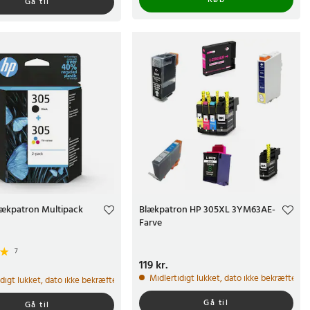
Gå til
lækpatron Multipack
Blækpatron HP 305XL 3YM63AE-
Farve
7
Pris
119 kr.
:
119 kr.
r.
Midlertidigt lukket, dato ikke bekræftet
idigt lukket, dato ikke bekræftet
Gå til
Gå til