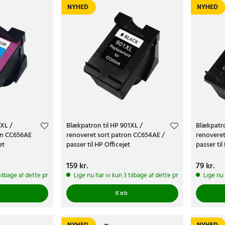
NYHED
NYHED
1XL /
Blækpatron til HP 901XL /
Blækpatro
on CC656AE
renoveret sort patron CC654AE /
renoveret
et
passer til HP Officejet
passer til
Pris
159 kr.
:
159 kr.
Pris
79 kr.
:
79 kr
tilbage af dette produkt
Lige nu har vi kun 3 tilbage af dette produkt
Lige nu 
Køb