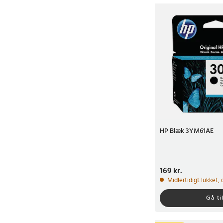
HP Blæk 3YM61AE
Pris
169 kr.
:
169 kr.
Midlertidigt lukket,
Gå ti