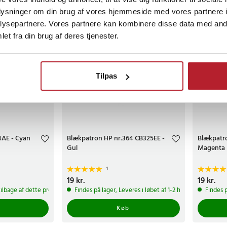
oplysninger om din brug af vores hjemmeside med vores partnere i
ysepartnere. Vores partnere kan kombinere disse data med andr
et fra din brug af deres tjenester.
Tilpas
AE - Cyan
Blækpatron HP nr.364 CB325EE -
Blækpatr
Gul
Magenta
1
Pris
19 kr.
:
19 kr.
Pris
19 kr.
:
19 kr
tilbage af dette produkt
Findes på lager, Leveres i løbet af 1-2 hverdage
Findes p
Køb