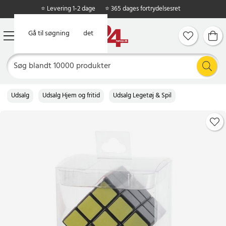
⭐ Levering 1-2 dage
⭐ 365 dages fortrydelsesret
Gå til hovedindholdet
Gå til søgning
Udsalg
Udsalg Hjem og fritid
Udsalg Legetøj & Spil