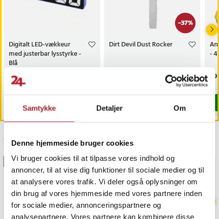
-
37
%
Digitalt LED-vækkeur
Dirt Devil Dust Rocker
Ant
med justerbar lysstyrke -
- 4
Blå
Pris
79 kr.
:
79 kr.
Nuværende pris
69 kr.
:
Pri
89 
109 kr.
69 kr.
Tidligere pris
:
109 kr.
Findes på lager, Leveres i løbet af 1-2 hverdage
Lige nu har vi kun 2 tilbage af dette p
Køb
Køb
Samtykke
Detaljer
Om
Sidst besøgt
Denne hjemmeside bruger cookies
Vi bruger cookies til at tilpasse vores indhold og
BESTSELLERE
annoncer, til at vise dig funktioner til sociale medier og til
at analysere vores trafik. Vi deler også oplysninger om
din brug af vores hjemmeside med vores partnere inden
for sociale medier, annonceringspartnere og
analysepartnere. Vores partnere kan kombinere disse