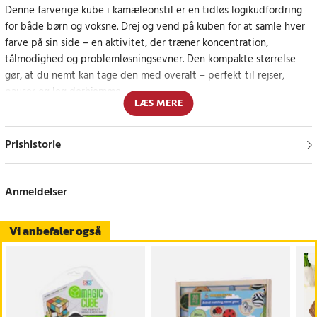
Denne farverige kube i kamæleonstil er en tidløs logikudfordring
for både børn og voksne. Drej og vend på kuben for at samle hver
farve på sin side – en aktivitet, der træner koncentration,
tålmodighed og problemløsningsevner. Den kompakte størrelse
gør, at du nemt kan tage den med overalt – perfekt til rejser,
pauser og leg derhjemme.
LÆS MERE
Kuben er fremstillet af holdbart ABS-materiale, der kan tåle
mange timers drejning og vending. En sjov og engagerende måde
Prishistorie
at udfordre hjernen på og have det sjovt samtidig.
Hjernetræning for alle
Anmeldelser
Et klassisk logikspil, der kombinerer underholdning med mental
Vi anbefaler også
træning – for både børn og voksne.
Specifikationer
- Mål: 5,5 x 5,5 x 5,5 cm
- Vægt: 0,08 kg