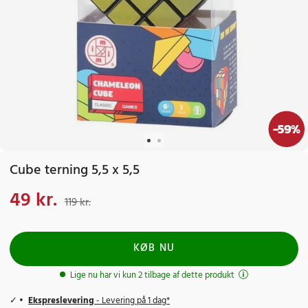
-
59
%
Cube terning 5,5 x 5,5
49 kr.
Nuværende pris
:
49 kr.
Tidligere pris
:
119 kr.
119 kr.
KØB NU
Lige nu har vi kun 2 tilbage af dette produkt
Ekspreslevering
- Levering på 1 dag*