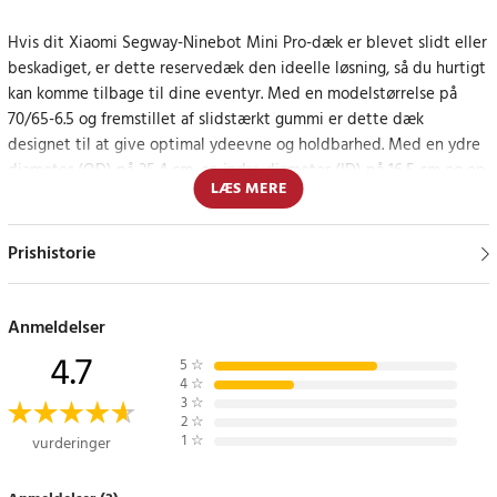
Hvis dit Xiaomi Segway-Ninebot Mini Pro-dæk er blevet slidt eller
beskadiget, er dette reservedæk den ideelle løsning, så du hurtigt
kan komme tilbage til dine eventyr. Med en modelstørrelse på
70/65-6.5 og fremstillet af slidstærkt gummi er dette dæk
designet til at give optimal ydeevne og holdbarhed. Med en ydre
diameter (OD) på 25,4 cm, en indre diameter (ID) på 16,5 cm og en
LÆS MERE
bredde på 7,62 cm garanterer dette dæk en perfekt pasform og
nem montering, så du kan genoptage dine rejser med fornyet
sikkerhed og komfort.
Prishistorie
Robust og pålidelig
Anmeldelser
Med en vægt på kun 620 g er dette reservedæk let uden at gå på
4.7
5
☆
kompromis med kvalitet eller ydeevne, hvilket gør det til et godt
4
☆
valg for alle el-scooterentusiaster, der sætter pris på pålidelighed
3
☆
2
☆
og holdbarhed.
1
☆
vurderinger
Specifikation af dæk