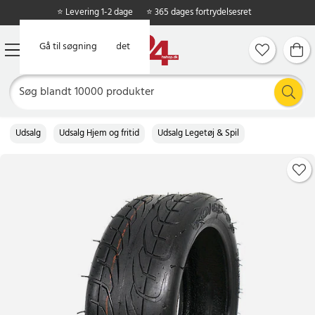
⭐ Levering 1-2 dage
⭐ 365 dages fortrydelsesret
Gå til hovedindholdet
Gå til søgning
Udsalg
Udsalg Hjem og fritid
Udsalg Legetøj & Spil