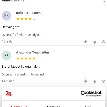
Anmeldelser (3)
- Model: 70/65-6.5
- Materiale: Gummi
- OD (ydre diameter): 25,4 cm
Reijo Kolkkanen
RK
- ID (indvendig diameter): 16,5 cm
- Bredde: 7,62 cm
Det var godt!
- Vægt: 620 g
Oversat fra finsk
•
Se original
Article number
:
79939
4 år siden
Alexander Tegelström
AT
Store! Meget lig originalen.
Oversat fra svensk
•
Se original
4 år siden
Sanna S
SS
Samtykke
Detaljer
Om