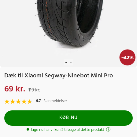
-
42
%
Dæk til Xiaomi Segway-Ninebot Mini Pro
69 kr.
Nuværende pris
:
69 kr.
Tidligere pris
:
119 kr.
119 kr.
4.7
3 anmeldelser
KØB NU
Lige nu har vi kun 2 tilbage af dette produkt