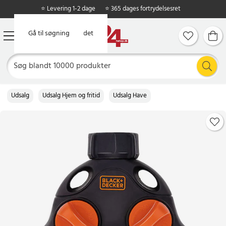
⭐ Levering 1-2 dage
⭐ 365 dages fortrydelsesret
Gå til hovedindholdet
Gå til søgning
Udsalg
Udsalg Hjem og fritid
Udsalg Have