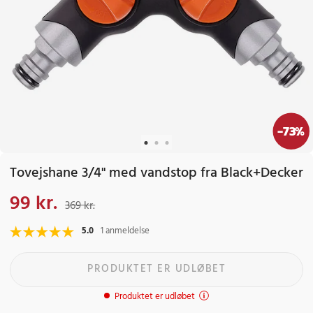
-
73
%
Tovejshane 3/4" med vandstop fra Black+Decker
99 kr.
Nuværende pris
:
99 kr.
Tidligere pris
:
369 kr.
369 kr.
5.0
1 anmeldelse
PRODUKTET ER UDLØBET
Produktet er udløbet