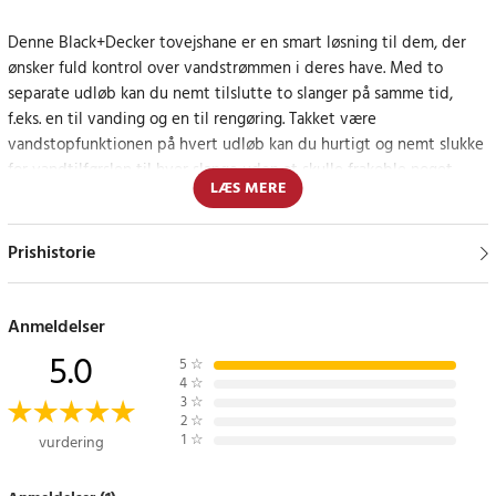
Denne Black+Decker tovejshane er en smart løsning til dem, der
ønsker fuld kontrol over vandstrømmen i deres have. Med to
separate udløb kan du nemt tilslutte to slanger på samme tid,
f.eks. en til vanding og en til rengøring. Takket være
vandstopfunktionen på hvert udløb kan du hurtigt og nemt slukke
for vandtilførslen til hver slange uden at skulle frakoble noget.
LÆS MERE
Hanen har en standard 3/4-tommers tilslutning og er kompatibel
med de fleste almindelige havefittings. Designet er robust og
Prishistorie
tilpasset udendørs brug, hvilket gør det til et pålideligt valg for
enhver haveentusiast.
Anmeldelser
Effektiv og sikker vandfordeling
5.0
5
☆
4
☆
Individuelle vandstop på hvert udløb reducerer risikoen for
3
☆
2
☆
lækager, oversvømmelse og unødvendigt spild - en praktisk
1
☆
vurdering
løsning for både begyndere og erfarne gartnere.