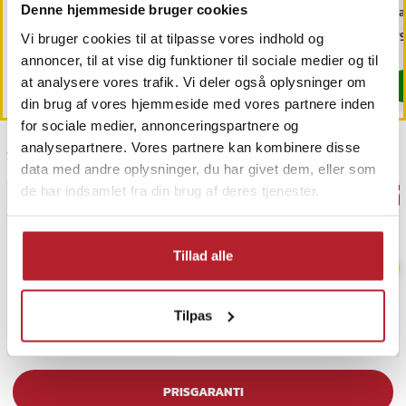
Denne hjemmeside bruger cookies
OneBlade /
fjernbetjening / dæmpbar
di
næsehårstrimmer /
skabsbelysning
fas
Pris
69 kr.
:
69 kr.
Nuværende pris
149 kr.
:
Pri
179
199 kr.
Vi bruger cookies til at tilpasse vores indhold og
næsetrimmerhoved
149 kr.
Tidligere pris
:
199 kr.
Findes på lager, Leveres i løbet af 1-2 hverdage
Findes på lager, Leveres i løbet af 1-2
annoncer, til at vise dig funktioner til sociale medier og til
at analysere vores trafik. Vi deler også oplysninger om
Køb
Køb
din brug af vores hjemmeside med vores partnere inden
for sociale medier, annonceringspartnere og
analysepartnere. Vores partnere kan kombinere disse
Sidst besøgt
data med andre oplysninger, du har givet dem, eller som
de har indsamlet fra din brug af deres tjenester.
BESTSELLERE
GAV
Tillad alle
Tilpas
PRISGARANTI