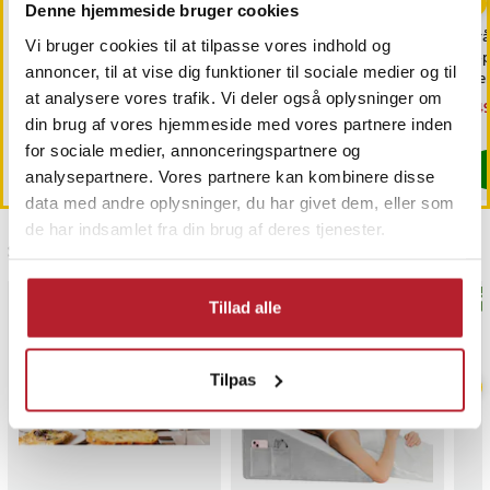
Denne hjemmeside bruger cookies
Trimmerhoved til
Rullende knivsliber /
Trå
Vi bruger cookies til at tilpasse vores indhold og
næsehår til Philips
magnetisk slibestøtte /
6-
annoncer, til at vise dig funktioner til sociale medier og til
OneBlade /
diamantbryne 400/1000 /
fj
næsehårstrimmer /
faste slibevinkler
sk
at analysere vores trafik. Vi deler også oplysninger om
Pris
69 kr.
:
69 kr.
Pris
179 kr.
:
179 kr.
Nu
149
næsetrimmerhoved
149
din brug af vores hjemmeside med vores partnere inden
Findes på lager, Leveres i løbet af 1-2 hverdage
Kommer 2026-08-14
for sociale medier, annonceringspartnere og
Køb
Køb
analysepartnere. Vores partnere kan kombinere disse
data med andre oplysninger, du har givet dem, eller som
de har indsamlet fra din brug af deres tjenester.
Sidst besøgt
BEST
Tillad alle
Tilpas