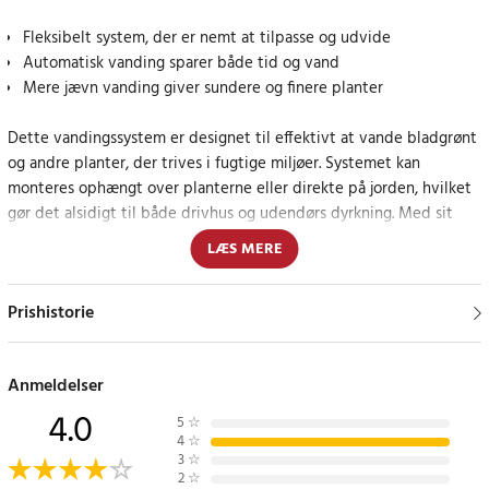
Fleksibelt system, der er nemt at tilpasse og udvide
Automatisk vanding sparer både tid og vand
Mere jævn vanding giver sundere og finere planter
Dette vandingssystem er designet til effektivt at vande bladgrønt
og andre planter, der trives i fugtige miljøer. Systemet kan
monteres ophængt over planterne eller direkte på jorden, hvilket
gør det alsidigt til både drivhus og udendørs dyrkning. Med sit
komplette udstyr og fleksible slangelængder er det nemt at
LÆS MERE
installere og tilpasse til dine specifikke behov.
Prishistorie
Fordele ved automatisk sprøjtevanding
Automatiske sprøjtevandingssystemer forenkler din hverdag ved
Anmeldelser
systematisk at fordele vand over dine planter. Det giver en mere
ensartet vækst og sundere planter. Systemet er designet til at
4.0
5
☆
blive tilsluttet direkte til en vandkilde under tryk og giver en
4
☆
3
☆
økonomisk og effektiv vanding, der både er tidsbesparende og
2
☆