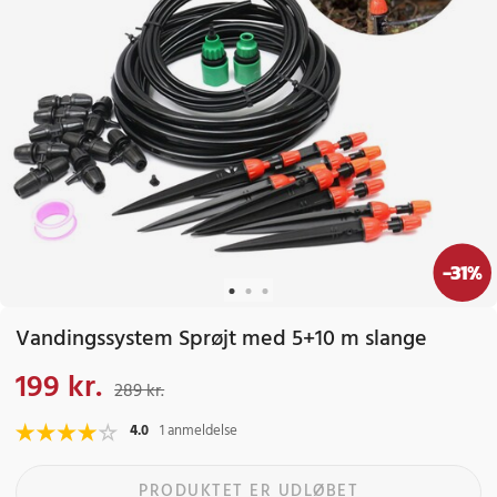
-
31
%
Vandingssystem Sprøjt med 5+10 m slange
199 kr.
Nuværende pris
:
199 kr.
Tidligere pris
:
289 kr.
289 kr.
4.0
1 anmeldelse
PRODUKTET ER UDLØBET