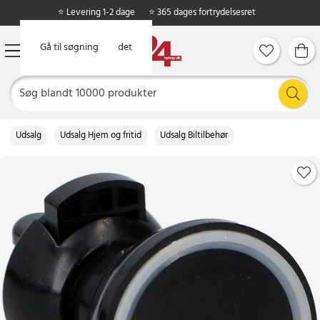
⭐ Levering 1-2 dage
⭐ 365 dages fortrydelsesret
Gå til hovedindholdet
Gå til søgning
Udsalg
Udsalg Hjem og fritid
Udsalg Biltilbehør