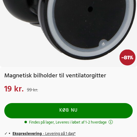
-
81
%
Magnetisk bilholder til ventilatorgitter
19 kr.
Nuværende pris
:
19 kr.
Tidligere pris
:
99 kr.
99 kr.
KØB NU
Findes på lager, Leveres i løbet af 1-2 hverdage
Ekspreslevering
- Levering på 1 dag*