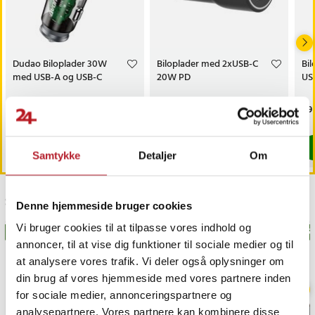
Dudao Biloplader 30W
Biloplader med 2xUSB-C
Bi
med USB-A og USB-C
20W PD
US
Pris
49 kr.
:
49 kr.
Pris
69 kr.
:
69 kr.
Pri
49 
Lige nu har vi kun 3 tilbage af dette produkt
Findes på lager, Leveres i løbet af 1-2
Køb
Køb
Samtykke
Detaljer
Om
Sidst besøgt
Denne hjemmeside bruger cookies
Vi bruger cookies til at tilpasse vores indhold og
BESTSELLERE
BESTSELLERE
BEST
annoncer, til at vise dig funktioner til sociale medier og til
at analysere vores trafik. Vi deler også oplysninger om
din brug af vores hjemmeside med vores partnere inden
for sociale medier, annonceringspartnere og
analysepartnere. Vores partnere kan kombinere disse