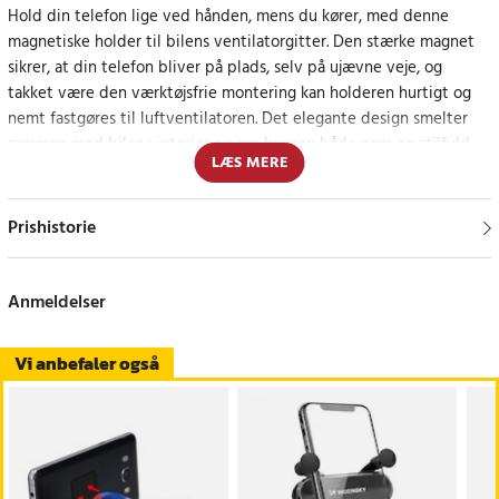
Hold din telefon lige ved hånden, mens du kører, med denne
magnetiske holder til bilens ventilatorgitter. Den stærke magnet
sikrer, at din telefon bliver på plads, selv på ujævne veje, og
takket være den værktøjsfrie montering kan holderen hurtigt og
nemt fastgøres til luftventilatoren. Det elegante design smelter
sammen med bilens interiør og gør brugen både nem og stilfuld.
LÆS MERE
Fleksibel brug til enhver rejse
Prishistorie
Den 360° justerbare vinkel giver dig mulighed for at placere din
telefon præcis, hvor du vil have den, perfekt til navigation, opkald
eller musik. Holderen er kompatibel med de fleste smartphone-
Anmeldelser
modeller og er lige velegnet til daglig pendling og længere rejser.
Vi anbefaler også
Specifikationer
- Montering: Magnetisk
- Montering: Til bilens blæsergrill, uden brug af værktøj
- Kompatibilitet: Universal, til de fleste smartphones
- Funktion: 360° drejelig for fleksibel placering