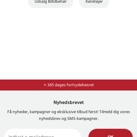
Udsalg Biltilbehør
Køretøjer
⭐ Nem og sikker betaling med mobilepay og dankort
⭐ 365 dages fortrydelsesret
Nyhedsbrevet
Få nyheder, kampagner og eksklusive tilbud først! Tilmeld dig vores
nyhedsbrev og SMS-kampagner.