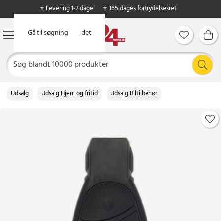
⭐ Levering 1-2 dage
⭐ 365 dages fortrydelsesret
Gå til hovedindholdet
Gå til søgning
Udsalg
Udsalg Hjem og fritid
Udsalg Biltilbehør