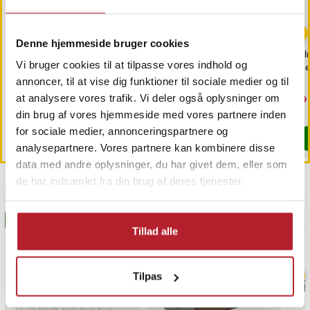
Denne hjemmeside bruger cookies
Bilnøgleskal med 2
Bilnøgleskal med 2
Bil
Vi bruger cookies til at tilpasse vores indhold og
knapper til Renault
knapper til Renault
med
annoncer, til at vise dig funktioner til sociale medier og til
at analysere vores trafik. Vi deler også oplysninger om
Pris
49 kr.
:
49 kr.
Pris
89 kr.
:
89 kr.
Nu
39 
39 
Findes på lager, Leveres i løbet af 1-2 hverdage
Findes på lager, Leveres i løbet af 1-2
din brug af vores hjemmeside med vores partnere inden
for sociale medier, annonceringspartnere og
Køb
Køb
analysepartnere. Vores partnere kan kombinere disse
data med andre oplysninger, du har givet dem, eller som
de har indsamlet fra din brug af deres tjenester.
Sidst besøgt
BESTSELLERE
BESTSELLERE
Tillad alle
Tilpas