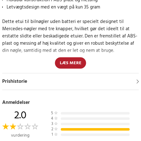
Holdbar konstruktion i ABS-plast og messing
Letvægtsdesign med en vægt på kun 35 gram
Dette etui til bilnøgler uden batteri er specielt designet til
Mercedes-nøgler med tre knapper, hvilket gør det ideelt til at
erstatte slidte eller beskadigede etuier. Den er fremstillet af ABS-
plast og messing af høj kvalitet og giver en robust beskyttelse af
din nøgle, samtidig med at den er let og nem at bruge.
LÆS MERE
Nem installation og holdbart design
Nøgleskallen har en enkel og sikker pasform, der gør den nem at
Prishistorie
installere og giver langvarig beskyttelse mod hverdagens slid og
stød.
Anmeldelser
Specifikation
2.0
5
☆
- Materiale: ABS-plast og messing
4
☆
- Vægt: 35 gram
3
☆
2
☆
- Passer til: Bilnøgler med tre knapper til Mercedes uden
1
☆
vurdering
batteridelen