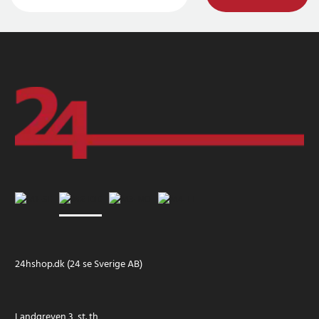
24hshop.dk (24 se Sverige AB)
Landgreven 3, st. th