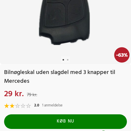
-
63
%
Bilnøgleskal uden slagdel med 3 knapper til
Mercedes
29 kr.
Nuværende pris
:
29 kr.
Tidligere pris
:
79 kr.
79 kr.
2.0
1 anmeldelse
KØB NU