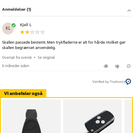
Article number
:
114317
Anmeldelser (1)
Kjell L
KL
Skallen passede bestemt. Men trykfladerne er alt for hårde. Hvilket gør
skallen begrænset anvendelig.
Oversat fra svensk
•
Se original
6 måneder siden
Verified by Trustvoice
Vi anbefaler også