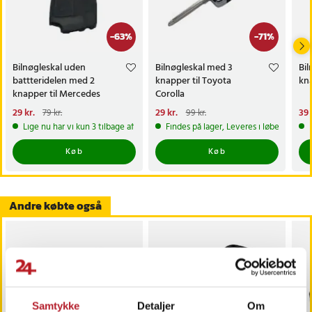
-
63
%
-
71
%
Bilnøgleskal uden
Bilnøgleskal med 3
Bil
battteridelen med 2
knapper til Toyota
kna
knapper til Mercedes
Corolla
Nuværende pris
29 kr.
:
Nuværende pris
29 kr.
:
Nu
39 
79 kr.
99 kr.
29 kr.
Tidligere pris
:
79 kr.
29 kr.
Tidligere pris
:
99 kr.
39 
Lige nu har vi kun 3 tilbage af dette produkt
Findes på lager, Leveres i løbet af 1-2
Køb
Køb
Andre købte også
Samtykke
Detaljer
Om