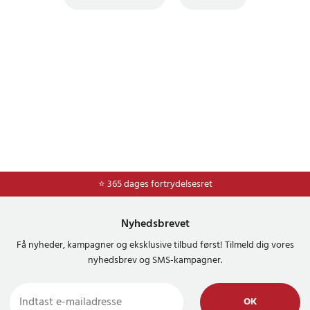
⭐ Nem og sikker betaling med mobilepay og dankort
⭐ 365 dages fortrydelsesret
Nyhedsbrevet
Få nyheder, kampagner og eksklusive tilbud først! Tilmeld dig vores
nyhedsbrev og SMS-kampagner.
OK